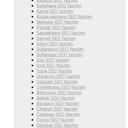
Kadıköy SEO Yazılım
Kağıthane SEO Yazılım
Kartal SEO Yazılım
Küçükçekmece SEO Yazılım
Maltepe SEO Yazılım
Pendik SEO Yazılım
Sancaktepe SEO Yazılım
Sarıyer SEO Yazılım
Silivri SEO Yazılım
Sultanbeyli SEO Yazılım
Sultangazi SEO Yazılım
Şile SEO Yazılım
Şişli SEO Yazılım
Tuzla SEO Yazılım
Ümraniye SEO Yazılım
Üsküdar SEO Yazılım
Zeytinburnu SEO Yazılım
Alibeyköy SEO Yazılım
Bebek SEO Yazılım
Bostancı SEO Yazılım
Cihangir SEO Yazılım
Çağlayan SEO Yazılım
Florya SEO Yazılım
Gürpınar SEO Yazılım