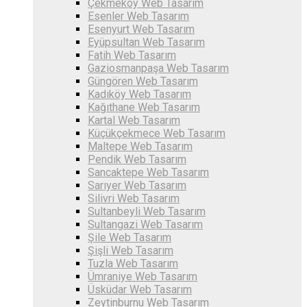
Çekmeköy Web Tasarım
Esenler Web Tasarım
Esenyurt Web Tasarım
Eyüpsultan Web Tasarım
Fatih Web Tasarım
Gaziosmanpaşa Web Tasarım
Güngören Web Tasarım
Kadıköy Web Tasarım
Kağıthane Web Tasarım
Kartal Web Tasarım
Küçükçekmece Web Tasarım
Maltepe Web Tasarım
Pendik Web Tasarım
Sancaktepe Web Tasarım
Sarıyer Web Tasarım
Silivri Web Tasarım
Sultanbeyli Web Tasarım
Sultangazi Web Tasarım
Şile Web Tasarım
Şişli Web Tasarım
Tuzla Web Tasarım
Ümraniye Web Tasarım
Üsküdar Web Tasarım
Zeytinburnu Web Tasarım