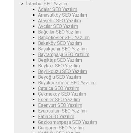
İstanbul SEO Yazılım
Adalar SEO Yazılım
Arnavutköy SEO Yazılım
Ataşehir SEO Yazılım
Avcılar SEO Yazılım
Bağcılar SEO Yazılım
Bahçelievler SEO Yazılım
Bakırköy SEO Yazılım
Başakşehir SEO Yazılım
Bayrampaşa SEO Yazılım
Beşiktaş SEO Yazılım
Beykoz SEO Yazılım
Beylikdüzü SEO Yazılım
Beyoğlu SEO Yazılım
Büyükçekmece SEO Yazılım
Çatalca SEO Yazılım
Çekmeköy SEO Yazılım
Esenler SEO Yazılım
Esenyurt SEO Yazılım
Eyüpsultan SEO Yazılım
Fatih SEO Yazılım
Gaziosmanpaşa SEO Yazılım
Güngören SEO Yazılım