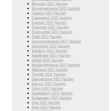
Beyoğlu SEO Yazılım
Büyükçekmece SEO Yazılım
Çatalca SEO Yazılım
Çekmeköy SEO Yazılım
Esenler SEO Yazılım
Esenyurt SEO Yazılım
Eyüpsultan SEO Yazılım
Fatih SEO Yazılım
Gaziosmanpaşa SEO Yazılım
Güngören SEO Yazılım
Kadıköy SEO Yazılım
Kağıthane SEO Yazılım
Kartal SEO Yazılım
Küçükçekmece SEO Yazılım
Maltepe SEO Yazılım
Pendik SEO Yazılım
Sancaktepe SEO Yazılım
Sarıyer SEO Yazılım
Silivri SEO Yazılım
Sultanbeyli SEO Yazılım
Sultangazi SEO Yazılım
Şile SEO Yazılım
Şişli SEO Yazılım