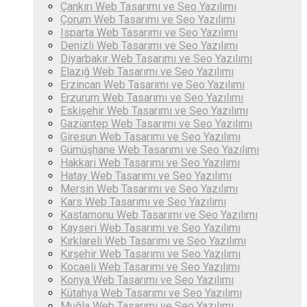
Çankırı ‎Web Tasarımı ve Seo Yazılımı
Çorum ‎Web Tasarımı ve Seo Yazılımı
Isparta ‎Web Tasarımı ve Seo Yazılımı
Denizli ‎Web Tasarımı ve Seo Yazılımı
Diyarbakır ‎Web Tasarımı ve Seo Yazılımı
Elazığ ‎Web Tasarımı ve Seo Yazılımı
Erzincan ‎Web Tasarımı ve Seo Yazılımı
Erzurum ‎Web Tasarımı ve Seo Yazılımı
Eskişehir ‎Web Tasarımı ve Seo Yazılımı
Gaziantep ‎Web Tasarımı ve Seo Yazılımı
Giresun ‎Web Tasarımı ve Seo Yazılımı
Gümüşhane ‎Web Tasarımı ve Seo Yazılımı
Hakkari ‎Web Tasarımı ve Seo Yazılımı
Hatay ‎Web Tasarımı ve Seo Yazılımı
Mersin ‎Web Tasarımı ve Seo Yazılımı
Kars ‎Web Tasarımı ve Seo Yazılımı
Kastamonu ‎Web Tasarımı ve Seo Yazılımı
Kayseri ‎Web Tasarımı ve Seo Yazılımı
Kırklareli ‎Web Tasarımı ve Seo Yazılımı
Kırşehir ‎Web Tasarımı ve Seo Yazılımı
Kocaeli ‎Web Tasarımı ve Seo Yazılımı
Konya ‎Web Tasarımı ve Seo Yazılımı
Kütahya ‎Web Tasarımı ve Seo Yazılımı
Muğla ‎Web Tasarımı ve Seo Yazılımı