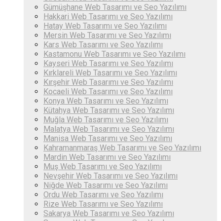
Gümüşhane ‎Web Tasarımı ve Seo Yazılımı
Hakkari ‎Web Tasarımı ve Seo Yazılımı
Hatay ‎Web Tasarımı ve Seo Yazılımı
Mersin ‎Web Tasarımı ve Seo Yazılımı
Kars ‎Web Tasarımı ve Seo Yazılımı
Kastamonu ‎Web Tasarımı ve Seo Yazılımı
Kayseri ‎Web Tasarımı ve Seo Yazılımı
Kırklareli ‎Web Tasarımı ve Seo Yazılımı
Kırşehir ‎Web Tasarımı ve Seo Yazılımı
Kocaeli ‎Web Tasarımı ve Seo Yazılımı
Konya ‎Web Tasarımı ve Seo Yazılımı
Kütahya ‎Web Tasarımı ve Seo Yazılımı
Muğla ‎Web Tasarımı ve Seo Yazılımı
Malatya ‎Web Tasarımı ve Seo Yazılımı
Manisa ‎Web Tasarımı ve Seo Yazılımı
Kahramanmaraş ‎Web Tasarımı ve Seo Yazılımı
Mardin ‎Web Tasarımı ve Seo Yazılımı
Muş ‎Web Tasarımı ve Seo Yazılımı
Nevşehir ‎Web Tasarımı ve Seo Yazılımı
Niğde ‎Web Tasarımı ve Seo Yazılımı
Ordu ‎Web Tasarımı ve Seo Yazılımı
Rize ‎Web Tasarımı ve Seo Yazılımı
Sakarya ‎Web Tasarımı ve Seo Yazılımı