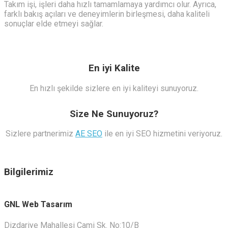
Takım işi, işleri daha hızlı tamamlamaya yardımcı olur. Ayrıca,
farklı bakış açıları ve deneyimlerin birleşmesi, daha kaliteli
sonuçlar elde etmeyi sağlar.
En iyi Kalite
En hızlı şekilde sizlere en iyi kaliteyi sunuyoruz.
Size Ne Sunuyoruz?
Sizlere partnerimiz
AE SEO
ile en iyi SEO hizmetini veriyoruz.
Bilgilerimiz
GNL Web Tasarım
Dizdariye Mahallesi Cami Sk. No:10/B