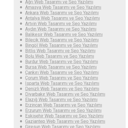
Ağrı ‎Web Tasarımı ve Seo Yazılımı
Amasya ‎Web Tasarımı ve Seo Yazılımı
Ankara ‎Web Tasarımı ve Seo Yazılımı
Antalya ‎Web Tasarımı ve Seo Yazılımı
Artvin ‎Web Tasarımı ve Seo Yazılımı
Aydın ‎Web Tasarımı ve Seo Yazılımı
Balıkesir ‎Web Tasarımı ve Seo Yazılımı
Bilecik ‎Web Tasarımı ve Seo Yazılımı
Bingöl ‎Web Tasarımı ve Seo Yazılımı
Bitlis ‎Web Tasarımı ve Seo Yazılımı
Bolu ‎Web Tasarımı ve Seo Yazılımı
Burdur ‎Web Tasarımı ve Seo Yazılımı
Bursa ‎Web Tasarımı ve Seo Yazılımı
Çankırı ‎Web Tasarımı ve Seo Yazılımı
Çorum ‎Web Tasarımı ve Seo Yazılımı
Isparta ‎Web Tasarımı ve Seo Yazılımı
Denizli ‎Web Tasarımı ve Seo Yazılımı
Diyarbakır ‎Web Tasarımı ve Seo Yazılımı
Elazığ ‎Web Tasarımı ve Seo Yazılımı
Erzincan ‎Web Tasarımı ve Seo Yazılımı
Erzurum ‎Web Tasarımı ve Seo Yazılımı
Eskişehir ‎Web Tasarımı ve Seo Yazılımı
Gaziantep ‎Web Tasarımı ve Seo Yazılımı
Giresun ‎Web Tasarımı ve Seo Yazılımı