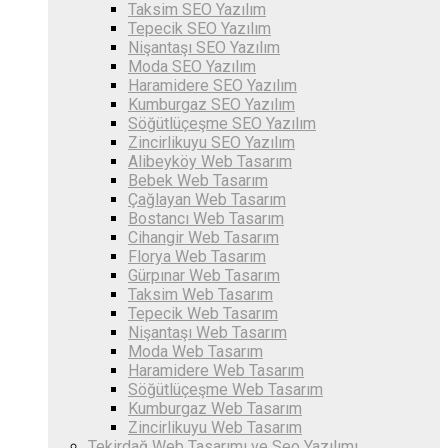
Taksim SEO Yazılım
Tepecik SEO Yazılım
Nişantaşı SEO Yazılım
Moda SEO Yazılım
Haramidere SEO Yazılım
Kumburgaz SEO Yazılım
Söğütlüçeşme SEO Yazılım
Zincirlikuyu SEO Yazılım
Alibeyköy Web Tasarım
Bebek Web Tasarım
Çağlayan Web Tasarım
Bostancı Web Tasarım
Cihangir Web Tasarım
Florya Web Tasarım
Gürpınar Web Tasarım
Taksim Web Tasarım
Tepecik Web Tasarım
Nişantaşı Web Tasarım
Moda Web Tasarım
Haramidere Web Tasarım
Söğütlüçeşme Web Tasarım
Kumburgaz Web Tasarım
Zincirlikuyu Web Tasarım
Tekirdağ Web Tasarımı ve Seo Yazılımı