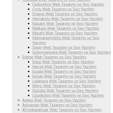
Çerkezköy‎ Web Tasarımı ve Seo Yazılımı
Çorlu‎ Web Tasarımı ve Seo Yazılımı
Ergene‎ Web Tasarımı ve Seo Yazılımı
Hayrabolu‎ Web Tasarımı ve Seo Yazılımı
Kapaklı‎ Web Tasarımı ve Seo Yazılımı
Malkara‎ Web Tasarımı ve Seo Yazılımı
Muratlı‎ Web Tasarımı ve Seo Yazılımı
Marmaraereğlisi‎ Web Tasarımı ve Seo
Yazılımı
Saray Web Tasarımı ve Seo Yazılımı
Süleymanpaşa ‎Web Tasarımı ve Seo Yazılımı
Edirne ‎Web Tasarımı ve Seo Yazılımı
Enez ‎Web Tasarımı ve Seo Yazılımı
Havsa ‎Web Tasarımı ve Seo Yazılımı
İpsala ‎Web Tasarımı ve Seo Yazılımı
Keşan ‎Web Tasarımı ve Seo Yazılımı
Lalapaşa ‎Web Tasarımı ve Seo Yazılımı
Meriç ‎Web Tasarımı ve Seo Yazılımı
Süloğlu ‎Web Tasarımı ve Seo Yazılımı
Uzunköprü ‎Web Tasarımı ve Seo Yazılımı
Adana ‎Web Tasarımı ve Seo Yazılımı
Adıyaman ‎Web Tasarımı ve Seo Yazılımı
Afyonkarahisar ‎Web Tasarımı ve Seo Yazılımı