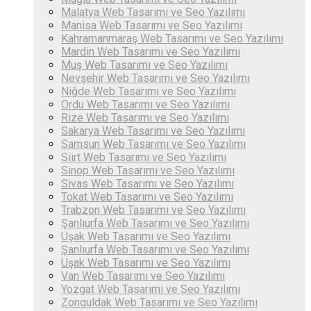
Malatya ‎Web Tasarımı ve Seo Yazılımı
Manisa ‎Web Tasarımı ve Seo Yazılımı
Kahramanmaraş ‎Web Tasarımı ve Seo Yazılımı
Mardin ‎Web Tasarımı ve Seo Yazılımı
Muş ‎Web Tasarımı ve Seo Yazılımı
Nevşehir ‎Web Tasarımı ve Seo Yazılımı
Niğde ‎Web Tasarımı ve Seo Yazılımı
Ordu ‎Web Tasarımı ve Seo Yazılımı
Rize ‎Web Tasarımı ve Seo Yazılımı
Sakarya ‎Web Tasarımı ve Seo Yazılımı
Samsun ‎Web Tasarımı ve Seo Yazılımı
Siirt ‎Web Tasarımı ve Seo Yazılımı
Sinop ‎Web Tasarımı ve Seo Yazılımı
Sivas ‎Web Tasarımı ve Seo Yazılımı
Tokat ‎Web Tasarımı ve Seo Yazılımı
Trabzon ‎Web Tasarımı ve Seo Yazılımı
Şanlıurfa ‎Web Tasarımı ve Seo Yazılımı
Uşak ‎Web Tasarımı ve Seo Yazılımı
Şanlıurfa ‎Web Tasarımı ve Seo Yazılımı
Uşak ‎Web Tasarımı ve Seo Yazılımı
Van ‎Web Tasarımı ve Seo Yazılımı
Yozgat ‎Web Tasarımı ve Seo Yazılımı
Zonguldak ‎Web Tasarımı ve Seo Yazılımı