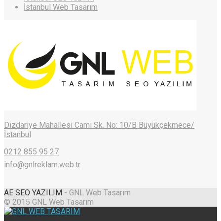
İstanbul Web Tasarım
Dizdariye Mahallesi Cami Sk. No: 10/B Büyükçekmece/
İstanbul
0212 855 95 27
info@gnlreklam.web.tr
AE SEO YAZILIM
- GNL Web Tasarım
© 2015 GNL Web Tasarım