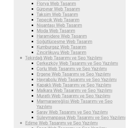
Florya Web Tasarım
Gürpınar Web Tasarım
Taksim Web Tasarım
Tepecik Web Tasarım
Nişantaşı Web Tasarım
Moda Web Tasarım
Haramidere Web Tasarım
Söğütlüçeşme Web Tasarım
Kumburgaz Web Tasarım
Zincirlikuyu Web Tasarım
Tekirdağ Web Tasarımı ve Seo Yazılımı
Çerkezköy‎ Web Tasarımı ve Seo Yazılımı
Çorlu‎ Web Tasarımı ve Seo Yazılımı
Ergene‎ Web Tasarımı ve Seo Yazılımı
Hayrabolu‎ Web Tasarımı ve Seo Yazılımı
Kapaklı‎ Web Tasarımı ve Seo Yazılımı
Malkara‎ Web Tasarımı ve Seo Yazılımı
Muratlı‎ Web Tasarımı ve Seo Yazılımı
Marmaraereğlisi‎ Web Tasarımı ve Seo
Yazılımı
Saray Web Tasarımı ve Seo Yazılımı
Süleymanpaşa ‎Web Tasarımı ve Seo Yazılımı
Edirne ‎Web Tasarımı ve Seo Yazılımı