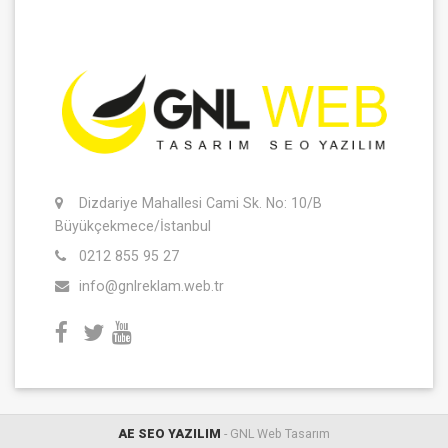
Dizdariye Mahallesi Cami Sk. No: 10/B
Büyükçekmece/İstanbul
0212 855 95 27
info@gnlreklam.web.tr
AE SEO YAZILIM
- GNL Web Tasarım