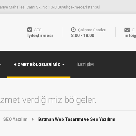
ariye Mahallesi Cami Sk. No:10/B Büyükçekmece/İstanbul
SEO
Çalışma Saatleri
E
İyileştirmesi
8:00 - 18:00
info@
HIZMET BÖLGELERIMIZ
İLETIŞIM
zmet verdiğimiz bölgeler.
SEO Yazılım
Batman ‎Web Tasarımı ve Seo Yazılımı