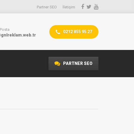
Partner SEO
İletişim
-Posta
0212 855 95 27
gnlreklam.web.tr
PARTNER SEO