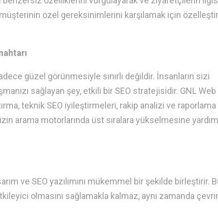
benzersiz özelliklerini vurgulayarak ve ziyaretçilerin ilgis
 müşterinin özel gereksinimlerini karşılamak için özelleşti
nahtarı
adece güzel görünmesiyle sınırlı değildir. İnsanların sizi
manızı sağlayan şey, etkili bir SEO stratejisidir. GNL Web
rma, teknik SEO iyileştirmeleri, rakip analizi ve raporlama 
izin arama motorlarında üst sıralara yükselmesine yardım
rım ve SEO yazılımını mükemmel bir şekilde birleştirir. B
tkileyici olmasını sağlamakla kalmaz, aynı zamanda çevri