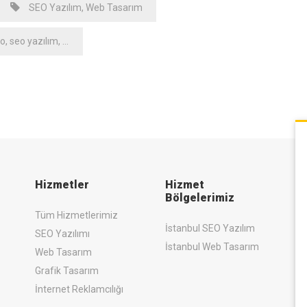
SEO Yazılım
,
Web Tasarım
eo
,
seo yazılım
,
tasarım
,
web
,
web tasarım
Hizmetler
Hizmet
Bölgelerimiz
Tüm Hizmetlerimiz
İstanbul SEO Yazılım
SEO Yazılımı
İstanbul Web Tasarım
Web Tasarım
Grafik Tasarım
İnternet Reklamcılığı