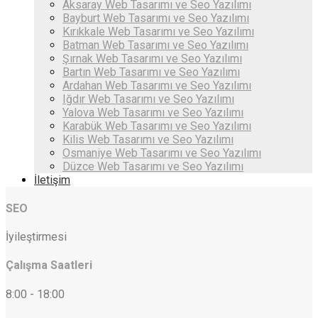
Aksaray ‎Web Tasarımı ve Seo Yazılımı
Bayburt ‎Web Tasarımı ve Seo Yazılımı
Kırıkkale ‎Web Tasarımı ve Seo Yazılımı
Batman ‎Web Tasarımı ve Seo Yazılımı
Şırnak ‎Web Tasarımı ve Seo Yazılımı
Bartın ‎Web Tasarımı ve Seo Yazılımı
Ardahan ‎Web Tasarımı ve Seo Yazılımı
Iğdır ‎Web Tasarımı ve Seo Yazılımı
Yalova ‎Web Tasarımı ve Seo Yazılımı
Karabük ‎Web Tasarımı ve Seo Yazılımı
Kilis ‎Web Tasarımı ve Seo Yazılımı
Osmaniye ‎Web Tasarımı ve Seo Yazılımı
Düzce ‎Web Tasarımı ve Seo Yazılımı
İletişim
SEO
İyileştirmesi
Çalışma Saatleri
8:00 - 18:00