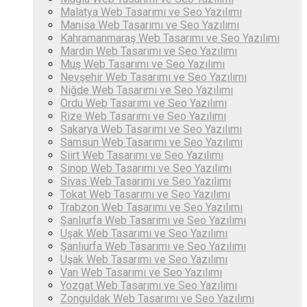
Malatya ‎Web Tasarımı ve Seo Yazılımı
Manisa ‎Web Tasarımı ve Seo Yazılımı
Kahramanmaraş ‎Web Tasarımı ve Seo Yazılımı
Mardin ‎Web Tasarımı ve Seo Yazılımı
Muş ‎Web Tasarımı ve Seo Yazılımı
Nevşehir ‎Web Tasarımı ve Seo Yazılımı
Niğde ‎Web Tasarımı ve Seo Yazılımı
Ordu ‎Web Tasarımı ve Seo Yazılımı
Rize ‎Web Tasarımı ve Seo Yazılımı
Sakarya ‎Web Tasarımı ve Seo Yazılımı
Samsun ‎Web Tasarımı ve Seo Yazılımı
Siirt ‎Web Tasarımı ve Seo Yazılımı
Sinop ‎Web Tasarımı ve Seo Yazılımı
Sivas ‎Web Tasarımı ve Seo Yazılımı
Tokat ‎Web Tasarımı ve Seo Yazılımı
Trabzon ‎Web Tasarımı ve Seo Yazılımı
Şanlıurfa ‎Web Tasarımı ve Seo Yazılımı
Uşak ‎Web Tasarımı ve Seo Yazılımı
Şanlıurfa ‎Web Tasarımı ve Seo Yazılımı
Uşak ‎Web Tasarımı ve Seo Yazılımı
Van ‎Web Tasarımı ve Seo Yazılımı
Yozgat ‎Web Tasarımı ve Seo Yazılımı
Zonguldak ‎Web Tasarımı ve Seo Yazılımı