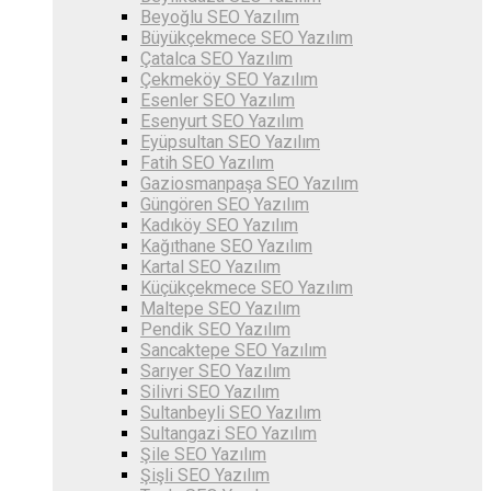
Beyoğlu SEO Yazılım
Büyükçekmece SEO Yazılım
Çatalca SEO Yazılım
Çekmeköy SEO Yazılım
Esenler SEO Yazılım
Esenyurt SEO Yazılım
Eyüpsultan SEO Yazılım
Fatih SEO Yazılım
Gaziosmanpaşa SEO Yazılım
Güngören SEO Yazılım
Kadıköy SEO Yazılım
Kağıthane SEO Yazılım
Kartal SEO Yazılım
Küçükçekmece SEO Yazılım
Maltepe SEO Yazılım
Pendik SEO Yazılım
Sancaktepe SEO Yazılım
Sarıyer SEO Yazılım
Silivri SEO Yazılım
Sultanbeyli SEO Yazılım
Sultangazi SEO Yazılım
Şile SEO Yazılım
Şişli SEO Yazılım