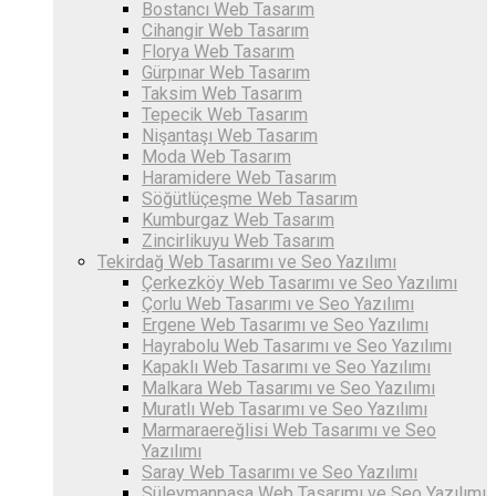
Bostancı Web Tasarım
Cihangir Web Tasarım
Florya Web Tasarım
Gürpınar Web Tasarım
Taksim Web Tasarım
Tepecik Web Tasarım
Nişantaşı Web Tasarım
Moda Web Tasarım
Haramidere Web Tasarım
Söğütlüçeşme Web Tasarım
Kumburgaz Web Tasarım
Zincirlikuyu Web Tasarım
Tekirdağ Web Tasarımı ve Seo Yazılımı
Çerkezköy‎ Web Tasarımı ve Seo Yazılımı
Çorlu‎ Web Tasarımı ve Seo Yazılımı
Ergene‎ Web Tasarımı ve Seo Yazılımı
Hayrabolu‎ Web Tasarımı ve Seo Yazılımı
Kapaklı‎ Web Tasarımı ve Seo Yazılımı
Malkara‎ Web Tasarımı ve Seo Yazılımı
Muratlı‎ Web Tasarımı ve Seo Yazılımı
Marmaraereğlisi‎ Web Tasarımı ve Seo
Yazılımı
Saray Web Tasarımı ve Seo Yazılımı
Süleymanpaşa ‎Web Tasarımı ve Seo Yazılımı