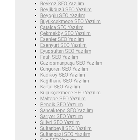
Beykoz SEO Yazılım
Beylikdüzü SEO Yazılım
Beyoğlu SEO Yazılım
Büyükçekmece SEO Yazılım
Çatalca SEO Yazılım
Çekmeköy SEO Yazılım
Esenler SEO Yazılım
Esenyurt SEO Yazılım
Eyüpsultan SEO Yazılım
Fatih SEO Yazılım
Gaziosmanpaşa SEO Yazılım
Güngören SEO Yazılım
Kadıköy SEO Yazılım
Kağıthane SEO Yazılım
Kartal SEO Yazılım
Küçükçekmece SEO Yazılım
Maltepe SEO Yazılım
Pendik SEO Yazılım
Sancaktepe SEO Yazılım
Sarıyer SEO Yazılım
Silivri SEO Yazılım
Sultanbeyli SEO Yazılım
Sultangazi SEO Yazılım