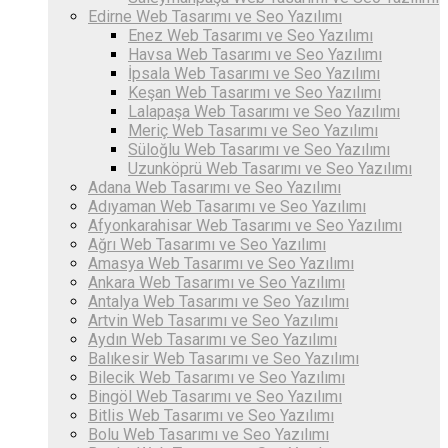
Edirne ‎Web Tasarımı ve Seo Yazılımı
Enez ‎Web Tasarımı ve Seo Yazılımı
Havsa ‎Web Tasarımı ve Seo Yazılımı
İpsala ‎Web Tasarımı ve Seo Yazılımı
Keşan ‎Web Tasarımı ve Seo Yazılımı
Lalapaşa ‎Web Tasarımı ve Seo Yazılımı
Meriç ‎Web Tasarımı ve Seo Yazılımı
Süloğlu ‎Web Tasarımı ve Seo Yazılımı
Uzunköprü ‎Web Tasarımı ve Seo Yazılımı
Adana ‎Web Tasarımı ve Seo Yazılımı
Adıyaman ‎Web Tasarımı ve Seo Yazılımı
Afyonkarahisar ‎Web Tasarımı ve Seo Yazılımı
Ağrı ‎Web Tasarımı ve Seo Yazılımı
Amasya ‎Web Tasarımı ve Seo Yazılımı
Ankara ‎Web Tasarımı ve Seo Yazılımı
Antalya ‎Web Tasarımı ve Seo Yazılımı
Artvin ‎Web Tasarımı ve Seo Yazılımı
Aydın ‎Web Tasarımı ve Seo Yazılımı
Balıkesir ‎Web Tasarımı ve Seo Yazılımı
Bilecik ‎Web Tasarımı ve Seo Yazılımı
Bingöl ‎Web Tasarımı ve Seo Yazılımı
Bitlis ‎Web Tasarımı ve Seo Yazılımı
Bolu ‎Web Tasarımı ve Seo Yazılımı