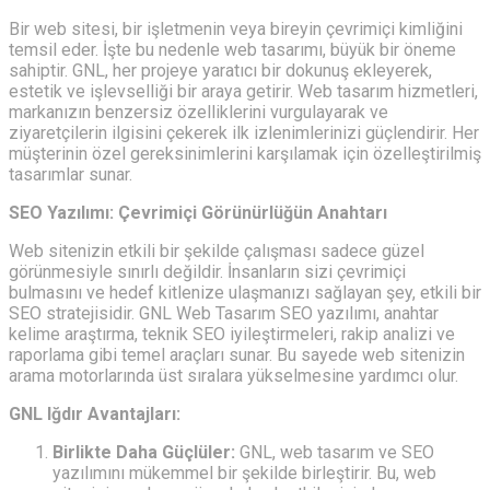
Bir web sitesi, bir işletmenin veya bireyin çevrimiçi kimliğini
temsil eder. İşte bu nedenle web tasarımı, büyük bir öneme
sahiptir. GNL, her projeye yaratıcı bir dokunuş ekleyerek,
estetik ve işlevselliği bir araya getirir. Web tasarım hizmetleri,
markanızın benzersiz özelliklerini vurgulayarak ve
ziyaretçilerin ilgisini çekerek ilk izlenimlerinizi güçlendirir. Her
müşterinin özel gereksinimlerini karşılamak için özelleştirilmiş
tasarımlar sunar.
SEO Yazılımı: Çevrimiçi Görünürlüğün Anahtarı
Web sitenizin etkili bir şekilde çalışması sadece güzel
görünmesiyle sınırlı değildir. İnsanların sizi çevrimiçi
bulmasını ve hedef kitlenize ulaşmanızı sağlayan şey, etkili bir
SEO stratejisidir. GNL Web Tasarım SEO yazılımı, anahtar
kelime araştırma, teknik SEO iyileştirmeleri, rakip analizi ve
raporlama gibi temel araçları sunar. Bu sayede web sitenizin
arama motorlarında üst sıralara yükselmesine yardımcı olur.
GNL Iğdır Avantajları:
Birlikte Daha Güçlüler:
GNL, web tasarım ve SEO
yazılımını mükemmel bir şekilde birleştirir. Bu, web