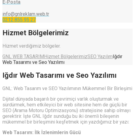
E-Posta
info@gnlreklam.web.tr
0212 855 95 27
Hizmet Bölgelerimiz
Hizmet verdiğimiz bölgeler.
GNL WEB TASARIM
Hizmet Bölgelerimiz
SEO Yazılım
Iğdır
‎Web Tasarımı ve Seo Yazılımı
Iğdır ‎Web Tasarımı ve Seo Yazılımı
GNL: Web Tasarım ve SEO Yazılımının Mükemmel Bir Birleşimi
Dijital dünyada başarılı bir çevrimiçi varlık oluşturmak ve
sürdürmek, hem etkileyici bir web sitesine hem de güçlü bir
SEO (Arama Motoru Optimizasyonu) stratejisine sahip olmayı
gerektirir. İşte GNL Iğdır sunduğu bu iki önemli bileşenin
mükemmel bir birleşimini keşfetmek için yazdığımız bir yazı:
Web Tasarım: İlk İzlenimlerin Gücü