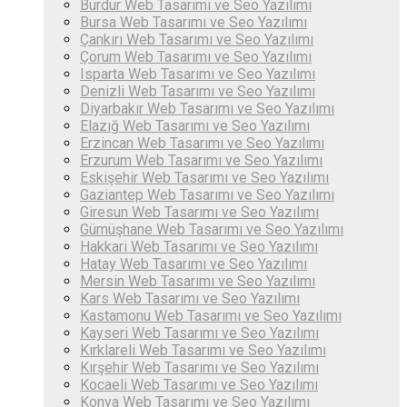
Burdur ‎Web Tasarımı ve Seo Yazılımı
Bursa ‎Web Tasarımı ve Seo Yazılımı
Çankırı ‎Web Tasarımı ve Seo Yazılımı
Çorum ‎Web Tasarımı ve Seo Yazılımı
Isparta ‎Web Tasarımı ve Seo Yazılımı
Denizli ‎Web Tasarımı ve Seo Yazılımı
Diyarbakır ‎Web Tasarımı ve Seo Yazılımı
Elazığ ‎Web Tasarımı ve Seo Yazılımı
Erzincan ‎Web Tasarımı ve Seo Yazılımı
Erzurum ‎Web Tasarımı ve Seo Yazılımı
Eskişehir ‎Web Tasarımı ve Seo Yazılımı
Gaziantep ‎Web Tasarımı ve Seo Yazılımı
Giresun ‎Web Tasarımı ve Seo Yazılımı
Gümüşhane ‎Web Tasarımı ve Seo Yazılımı
Hakkari ‎Web Tasarımı ve Seo Yazılımı
Hatay ‎Web Tasarımı ve Seo Yazılımı
Mersin ‎Web Tasarımı ve Seo Yazılımı
Kars ‎Web Tasarımı ve Seo Yazılımı
Kastamonu ‎Web Tasarımı ve Seo Yazılımı
Kayseri ‎Web Tasarımı ve Seo Yazılımı
Kırklareli ‎Web Tasarımı ve Seo Yazılımı
Kırşehir ‎Web Tasarımı ve Seo Yazılımı
Kocaeli ‎Web Tasarımı ve Seo Yazılımı
Konya ‎Web Tasarımı ve Seo Yazılımı