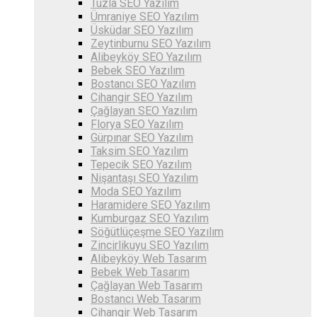
Tuzla SEO Yazılım
Ümraniye SEO Yazılım
Üsküdar SEO Yazılım
Zeytinburnu SEO Yazılım
Alibeyköy SEO Yazılım
Bebek SEO Yazılım
Bostancı SEO Yazılım
Cihangir SEO Yazılım
Çağlayan SEO Yazılım
Florya SEO Yazılım
Gürpınar SEO Yazılım
Taksim SEO Yazılım
Tepecik SEO Yazılım
Nişantaşı SEO Yazılım
Moda SEO Yazılım
Haramidere SEO Yazılım
Kumburgaz SEO Yazılım
Söğütlüçeşme SEO Yazılım
Zincirlikuyu SEO Yazılım
Alibeyköy Web Tasarım
Bebek Web Tasarım
Çağlayan Web Tasarım
Bostancı Web Tasarım
Cihangir Web Tasarım