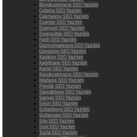
Büyükçekmece SEO Yazılım
Çatalca SEO Yazılım
Çekmeköy SEO Yazılım
Esenler SEO Yazılım
Esenyurt SEO Yazılım
Eyüpsultan SEO Yazılım
Fatih SEO Yazılım
Gaziosmanpaşa SEO Yazılım
Güngören SEO Yazılım
Kadıköy SEO Yazılım
Kağıthane SEO Yazılım
Kartal SEO Yazılım
Küçükçekmece SEO Yazılım
Maltepe SEO Yazılım
Pendik SEO Yazılım
Sancaktepe SEO Yazılım
Sarıyer SEO Yazılım
Silivri SEO Yazılım
Sultanbeyli SEO Yazılım
Sultangazi SEO Yazılım
Şile SEO Yazılım
Şişli SEO Yazılım
Tuzla SEO Yazılım