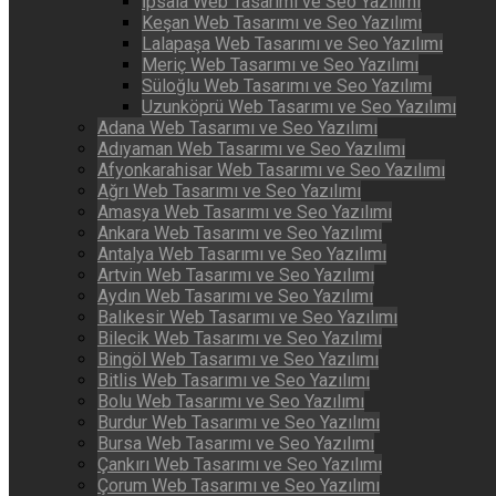
İpsala ‎Web Tasarımı ve Seo Yazılımı
Keşan ‎Web Tasarımı ve Seo Yazılımı
Lalapaşa ‎Web Tasarımı ve Seo Yazılımı
Meriç ‎Web Tasarımı ve Seo Yazılımı
Süloğlu ‎Web Tasarımı ve Seo Yazılımı
Uzunköprü ‎Web Tasarımı ve Seo Yazılımı
Adana ‎Web Tasarımı ve Seo Yazılımı
Adıyaman ‎Web Tasarımı ve Seo Yazılımı
Afyonkarahisar ‎Web Tasarımı ve Seo Yazılımı
Ağrı ‎Web Tasarımı ve Seo Yazılımı
Amasya ‎Web Tasarımı ve Seo Yazılımı
Ankara ‎Web Tasarımı ve Seo Yazılımı
Antalya ‎Web Tasarımı ve Seo Yazılımı
Artvin ‎Web Tasarımı ve Seo Yazılımı
Aydın ‎Web Tasarımı ve Seo Yazılımı
Balıkesir ‎Web Tasarımı ve Seo Yazılımı
Bilecik ‎Web Tasarımı ve Seo Yazılımı
Bingöl ‎Web Tasarımı ve Seo Yazılımı
Bitlis ‎Web Tasarımı ve Seo Yazılımı
Bolu ‎Web Tasarımı ve Seo Yazılımı
Burdur ‎Web Tasarımı ve Seo Yazılımı
Bursa ‎Web Tasarımı ve Seo Yazılımı
Çankırı ‎Web Tasarımı ve Seo Yazılımı
Çorum ‎Web Tasarımı ve Seo Yazılımı