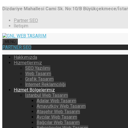
Dizdariye Mahallesi Cami Sk. No:10/B Büyükçekmece/İsta
Partner SEO
İletişim
MENÜ
PARTNER SEO
Hakkımızda
Hizmetlerimiz
SEO Yazılımı
Web Tasarım
Grafik Tasarım
İnternet Reklamcılığı
Hizmet Bölgelerimiz
İstanbul Web Tasarım
Adalar Web Tasarım
Arnavutköy Web Tasarım
Ataşehir Web Tasarım
Avcılar Web Tasarım
Bağcılar Web Tasarım
Bahçelievler Web Tasarım