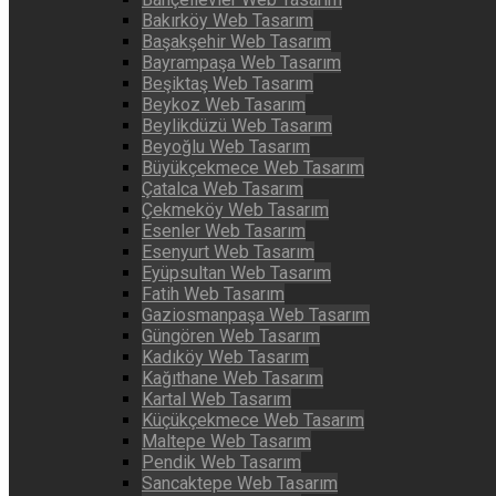
Bakırköy Web Tasarım
Başakşehir Web Tasarım
Bayrampaşa Web Tasarım
Beşiktaş Web Tasarım
Beykoz Web Tasarım
Beylikdüzü Web Tasarım
Beyoğlu Web Tasarım
Büyükçekmece Web Tasarım
Çatalca Web Tasarım
Çekmeköy Web Tasarım
Esenler Web Tasarım
Esenyurt Web Tasarım
Eyüpsultan Web Tasarım
Fatih Web Tasarım
Gaziosmanpaşa Web Tasarım
Güngören Web Tasarım
Kadıköy Web Tasarım
Kağıthane Web Tasarım
Kartal Web Tasarım
Küçükçekmece Web Tasarım
Maltepe Web Tasarım
Pendik Web Tasarım
Sancaktepe Web Tasarım