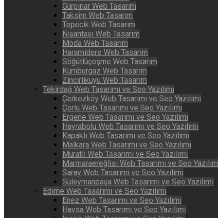
Gürpınar Web Tasarım
Taksim Web Tasarım
Tepecik Web Tasarım
Nişantaşı Web Tasarım
Moda Web Tasarım
Haramidere Web Tasarım
Söğütlüçeşme Web Tasarım
Kumburgaz Web Tasarım
Zincirlikuyu Web Tasarım
Tekirdağ Web Tasarımı ve Seo Yazılımı
Çerkezköy‎ Web Tasarımı ve Seo Yazılımı
Çorlu‎ Web Tasarımı ve Seo Yazılımı
Ergene‎ Web Tasarımı ve Seo Yazılımı
Hayrabolu‎ Web Tasarımı ve Seo Yazılımı
Kapaklı‎ Web Tasarımı ve Seo Yazılımı
Malkara‎ Web Tasarımı ve Seo Yazılımı
Muratlı‎ Web Tasarımı ve Seo Yazılımı
Marmaraereğlisi‎ Web Tasarımı ve Seo Yazılım
Saray Web Tasarımı ve Seo Yazılımı
Süleymanpaşa ‎Web Tasarımı ve Seo Yazılımı
Edirne ‎Web Tasarımı ve Seo Yazılımı
Enez ‎Web Tasarımı ve Seo Yazılımı
Havsa ‎Web Tasarımı ve Seo Yazılımı