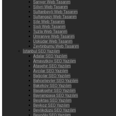
Sarıyer Web Tasarım
Silivri Web Tasarım
Sultanbeyli Web Tasarım
Sultangazi Web Tasarım
Şile Web Tasarım
Şişli Web Tasarım
Tuzla Web Tasarım
Ümraniye Web Tasarım
Üsküdar Web Tasarım
Zeytinburnu Web Tasarım
İstanbul SEO Yazılım
Adalar SEO Yazılım
Arnavutköy SEO Yazılım
Ataşehir SEO Yazılım
Avcılar SEO Yazılım
Bağcılar SEO Yazılım
Bahçelievler SEO Yazılım
Bakırköy SEO Yazılım
Başakşehir SEO Yazılım
Bayrampaşa SEO Yazılım
Beşiktaş SEO Yazılım
Beykoz SEO Yazılım
Beylikdüzü SEO Yazılım
Beyoğlu SEO Yazılım