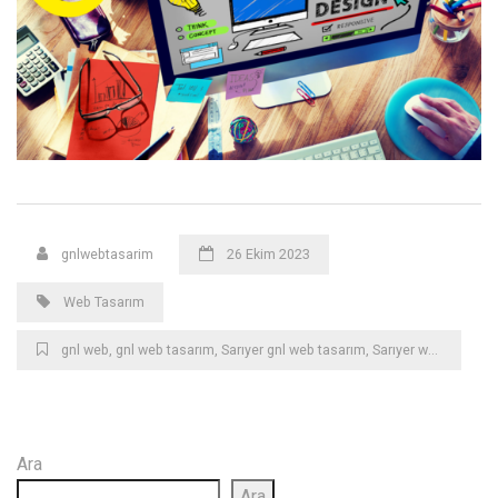
gnlwebtasarim
26 Ekim 2023
Web Tasarım
gnl web
,
gnl web tasarım
,
Sarıyer gnl web tasarım
,
Sarıyer web
,
Sarıyer
Ara
Ara