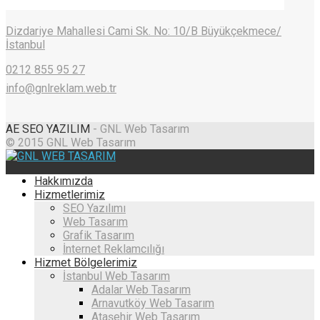
Dizdariye Mahallesi Cami Sk. No: 10/B Büyükçekmece/
İstanbul
0212 855 95 27
info@gnlreklam.web.tr
AE SEO YAZILIM
- GNL Web Tasarım
© 2015 GNL Web Tasarım
Hakkımızda
Hizmetlerimiz
SEO Yazılımı
Web Tasarım
Grafik Tasarım
İnternet Reklamcılığı
Hizmet Bölgelerimiz
İstanbul Web Tasarım
Adalar Web Tasarım
Arnavutköy Web Tasarım
Ataşehir Web Tasarım