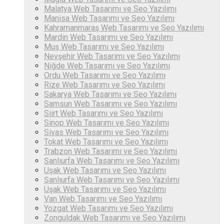
Malatya ‎Web Tasarımı ve Seo Yazılımı
Manisa ‎Web Tasarımı ve Seo Yazılımı
Kahramanmaraş ‎Web Tasarımı ve Seo Yazılımı
Mardin ‎Web Tasarımı ve Seo Yazılımı
Muş ‎Web Tasarımı ve Seo Yazılımı
Nevşehir ‎Web Tasarımı ve Seo Yazılımı
Niğde ‎Web Tasarımı ve Seo Yazılımı
Ordu ‎Web Tasarımı ve Seo Yazılımı
Rize ‎Web Tasarımı ve Seo Yazılımı
Sakarya ‎Web Tasarımı ve Seo Yazılımı
Samsun ‎Web Tasarımı ve Seo Yazılımı
Siirt ‎Web Tasarımı ve Seo Yazılımı
Sinop ‎Web Tasarımı ve Seo Yazılımı
Sivas ‎Web Tasarımı ve Seo Yazılımı
Tokat ‎Web Tasarımı ve Seo Yazılımı
Trabzon ‎Web Tasarımı ve Seo Yazılımı
Şanlıurfa ‎Web Tasarımı ve Seo Yazılımı
Uşak ‎Web Tasarımı ve Seo Yazılımı
Şanlıurfa ‎Web Tasarımı ve Seo Yazılımı
Uşak ‎Web Tasarımı ve Seo Yazılımı
Van ‎Web Tasarımı ve Seo Yazılımı
Yozgat ‎Web Tasarımı ve Seo Yazılımı
Zonguldak ‎Web Tasarımı ve Seo Yazılımı