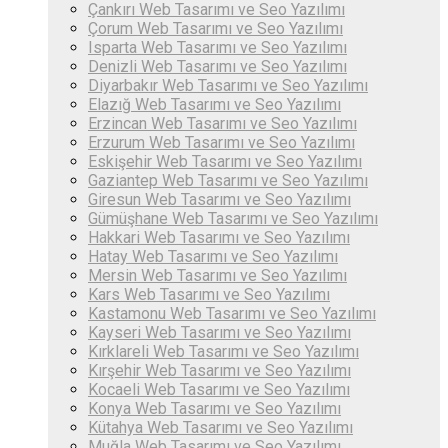
Çankırı ‎Web Tasarımı ve Seo Yazılımı
Çorum ‎Web Tasarımı ve Seo Yazılımı
Isparta ‎Web Tasarımı ve Seo Yazılımı
Denizli ‎Web Tasarımı ve Seo Yazılımı
Diyarbakır ‎Web Tasarımı ve Seo Yazılımı
Elazığ ‎Web Tasarımı ve Seo Yazılımı
Erzincan ‎Web Tasarımı ve Seo Yazılımı
Erzurum ‎Web Tasarımı ve Seo Yazılımı
Eskişehir ‎Web Tasarımı ve Seo Yazılımı
Gaziantep ‎Web Tasarımı ve Seo Yazılımı
Giresun ‎Web Tasarımı ve Seo Yazılımı
Gümüşhane ‎Web Tasarımı ve Seo Yazılımı
Hakkari ‎Web Tasarımı ve Seo Yazılımı
Hatay ‎Web Tasarımı ve Seo Yazılımı
Mersin ‎Web Tasarımı ve Seo Yazılımı
Kars ‎Web Tasarımı ve Seo Yazılımı
Kastamonu ‎Web Tasarımı ve Seo Yazılımı
Kayseri ‎Web Tasarımı ve Seo Yazılımı
Kırklareli ‎Web Tasarımı ve Seo Yazılımı
Kırşehir ‎Web Tasarımı ve Seo Yazılımı
Kocaeli ‎Web Tasarımı ve Seo Yazılımı
Konya ‎Web Tasarımı ve Seo Yazılımı
Kütahya ‎Web Tasarımı ve Seo Yazılımı
Muğla ‎Web Tasarımı ve Seo Yazılımı