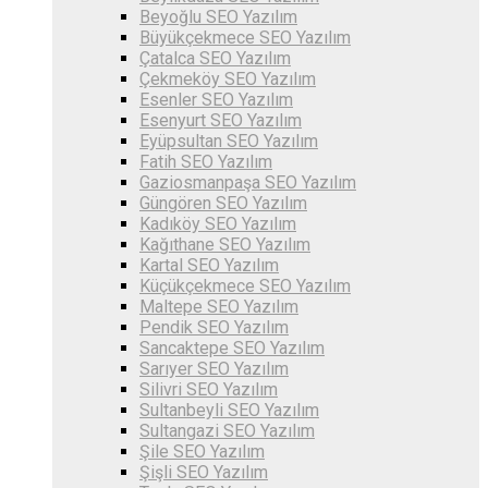
Beyoğlu SEO Yazılım
Büyükçekmece SEO Yazılım
Çatalca SEO Yazılım
Çekmeköy SEO Yazılım
Esenler SEO Yazılım
Esenyurt SEO Yazılım
Eyüpsultan SEO Yazılım
Fatih SEO Yazılım
Gaziosmanpaşa SEO Yazılım
Güngören SEO Yazılım
Kadıköy SEO Yazılım
Kağıthane SEO Yazılım
Kartal SEO Yazılım
Küçükçekmece SEO Yazılım
Maltepe SEO Yazılım
Pendik SEO Yazılım
Sancaktepe SEO Yazılım
Sarıyer SEO Yazılım
Silivri SEO Yazılım
Sultanbeyli SEO Yazılım
Sultangazi SEO Yazılım
Şile SEO Yazılım
Şişli SEO Yazılım