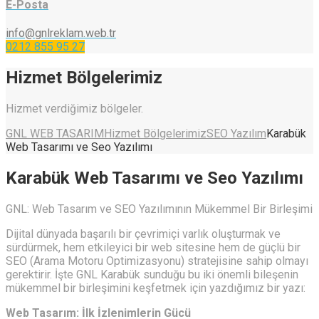
E-Posta
info@gnlreklam.web.tr
0212 855 95 27
Hizmet Bölgelerimiz
Hizmet verdiğimiz bölgeler.
GNL WEB TASARIM
Hizmet Bölgelerimiz
SEO Yazılım
Karabük
‎Web Tasarımı ve Seo Yazılımı
Karabük ‎Web Tasarımı ve Seo Yazılımı
GNL: Web Tasarım ve SEO Yazılımının Mükemmel Bir Birleşimi
Dijital dünyada başarılı bir çevrimiçi varlık oluşturmak ve
sürdürmek, hem etkileyici bir web sitesine hem de güçlü bir
SEO (Arama Motoru Optimizasyonu) stratejisine sahip olmayı
gerektirir. İşte GNL Karabük sunduğu bu iki önemli bileşenin
mükemmel bir birleşimini keşfetmek için yazdığımız bir yazı:
Web Tasarım: İlk İzlenimlerin Gücü