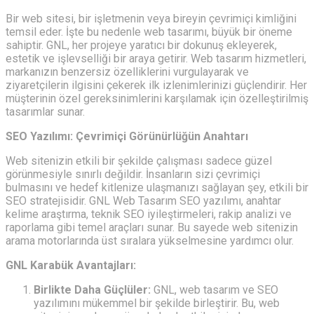
Bir web sitesi, bir işletmenin veya bireyin çevrimiçi kimliğini
temsil eder. İşte bu nedenle web tasarımı, büyük bir öneme
sahiptir. GNL, her projeye yaratıcı bir dokunuş ekleyerek,
estetik ve işlevselliği bir araya getirir. Web tasarım hizmetleri,
markanızın benzersiz özelliklerini vurgulayarak ve
ziyaretçilerin ilgisini çekerek ilk izlenimlerinizi güçlendirir. Her
müşterinin özel gereksinimlerini karşılamak için özelleştirilmiş
tasarımlar sunar.
SEO Yazılımı: Çevrimiçi Görünürlüğün Anahtarı
Web sitenizin etkili bir şekilde çalışması sadece güzel
görünmesiyle sınırlı değildir. İnsanların sizi çevrimiçi
bulmasını ve hedef kitlenize ulaşmanızı sağlayan şey, etkili bir
SEO stratejisidir. GNL Web Tasarım SEO yazılımı, anahtar
kelime araştırma, teknik SEO iyileştirmeleri, rakip analizi ve
raporlama gibi temel araçları sunar. Bu sayede web sitenizin
arama motorlarında üst sıralara yükselmesine yardımcı olur.
GNL Karabük Avantajları:
Birlikte Daha Güçlüler:
GNL, web tasarım ve SEO
yazılımını mükemmel bir şekilde birleştirir. Bu, web