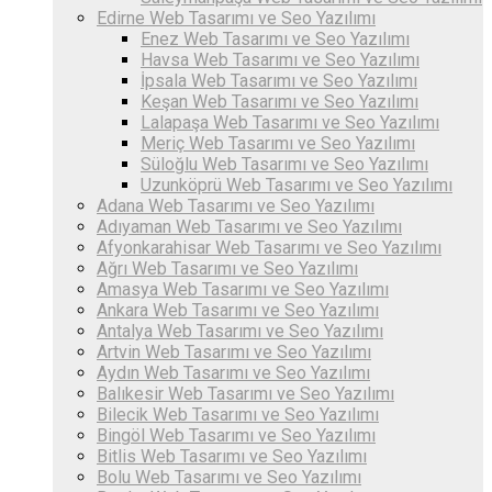
Edirne ‎Web Tasarımı ve Seo Yazılımı
Enez ‎Web Tasarımı ve Seo Yazılımı
Havsa ‎Web Tasarımı ve Seo Yazılımı
İpsala ‎Web Tasarımı ve Seo Yazılımı
Keşan ‎Web Tasarımı ve Seo Yazılımı
Lalapaşa ‎Web Tasarımı ve Seo Yazılımı
Meriç ‎Web Tasarımı ve Seo Yazılımı
Süloğlu ‎Web Tasarımı ve Seo Yazılımı
Uzunköprü ‎Web Tasarımı ve Seo Yazılımı
Adana ‎Web Tasarımı ve Seo Yazılımı
Adıyaman ‎Web Tasarımı ve Seo Yazılımı
Afyonkarahisar ‎Web Tasarımı ve Seo Yazılımı
Ağrı ‎Web Tasarımı ve Seo Yazılımı
Amasya ‎Web Tasarımı ve Seo Yazılımı
Ankara ‎Web Tasarımı ve Seo Yazılımı
Antalya ‎Web Tasarımı ve Seo Yazılımı
Artvin ‎Web Tasarımı ve Seo Yazılımı
Aydın ‎Web Tasarımı ve Seo Yazılımı
Balıkesir ‎Web Tasarımı ve Seo Yazılımı
Bilecik ‎Web Tasarımı ve Seo Yazılımı
Bingöl ‎Web Tasarımı ve Seo Yazılımı
Bitlis ‎Web Tasarımı ve Seo Yazılımı
Bolu ‎Web Tasarımı ve Seo Yazılımı