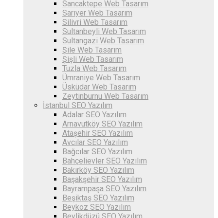
Sancaktepe Web Tasarım
Sarıyer Web Tasarım
Silivri Web Tasarım
Sultanbeyli Web Tasarım
Sultangazi Web Tasarım
Şile Web Tasarım
Şişli Web Tasarım
Tuzla Web Tasarım
Ümraniye Web Tasarım
Üsküdar Web Tasarım
Zeytinburnu Web Tasarım
İstanbul SEO Yazılım
Adalar SEO Yazılım
Arnavutköy SEO Yazılım
Ataşehir SEO Yazılım
Avcılar SEO Yazılım
Bağcılar SEO Yazılım
Bahçelievler SEO Yazılım
Bakırköy SEO Yazılım
Başakşehir SEO Yazılım
Bayrampaşa SEO Yazılım
Beşiktaş SEO Yazılım
Beykoz SEO Yazılım
Beylikdüzü SEO Yazılım