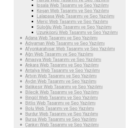
İpsala ‎Web Tasarımı ve Seo Yazılımı
Keşan ‎Web Tasarımı ve Seo Yazılımı
Lalapaşa ‎Web Tasarımı ve Seo Yazılımı
Meriç ‎Web Tasarımı ve Seo Yazılımı
Süloğlu ‎Web Tasarımı ve Seo Yazılımı
Uzunköprü ‎Web Tasarımı ve Seo Yazılımı
Adana ‎Web Tasarımı ve Seo Yazılımı
Adıyaman ‎Web Tasarımı ve Seo Yazılımı
Afyonkarahisar ‎Web Tasarımı ve Seo Yazılımı
Ağrı ‎Web Tasarımı ve Seo Yazılımı
Amasya ‎Web Tasarımı ve Seo Yazılımı
Ankara ‎Web Tasarımı ve Seo Yazılımı
Antalya ‎Web Tasarımı ve Seo Yazılımı
Artvin ‎Web Tasarımı ve Seo Yazılımı
Aydın ‎Web Tasarımı ve Seo Yazılımı
Balıkesir ‎Web Tasarımı ve Seo Yazılımı
Bilecik ‎Web Tasarımı ve Seo Yazılımı
Bingöl ‎Web Tasarımı ve Seo Yazılımı
Bitlis ‎Web Tasarımı ve Seo Yazılımı
Bolu ‎Web Tasarımı ve Seo Yazılımı
Burdur ‎Web Tasarımı ve Seo Yazılımı
Bursa ‎Web Tasarımı ve Seo Yazılımı
Çankırı ‎Web Tasarımı ve Seo Yazılımı