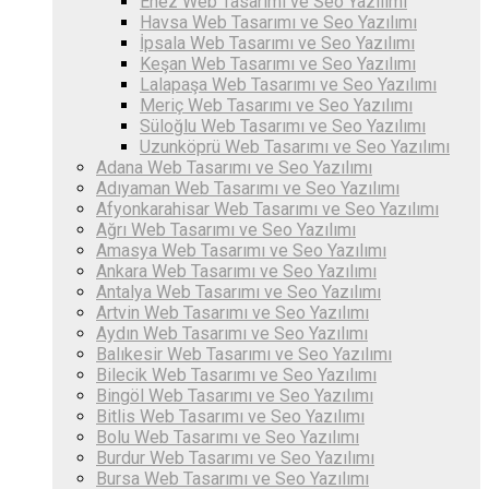
Enez ‎Web Tasarımı ve Seo Yazılımı
Havsa ‎Web Tasarımı ve Seo Yazılımı
İpsala ‎Web Tasarımı ve Seo Yazılımı
Keşan ‎Web Tasarımı ve Seo Yazılımı
Lalapaşa ‎Web Tasarımı ve Seo Yazılımı
Meriç ‎Web Tasarımı ve Seo Yazılımı
Süloğlu ‎Web Tasarımı ve Seo Yazılımı
Uzunköprü ‎Web Tasarımı ve Seo Yazılımı
Adana ‎Web Tasarımı ve Seo Yazılımı
Adıyaman ‎Web Tasarımı ve Seo Yazılımı
Afyonkarahisar ‎Web Tasarımı ve Seo Yazılımı
Ağrı ‎Web Tasarımı ve Seo Yazılımı
Amasya ‎Web Tasarımı ve Seo Yazılımı
Ankara ‎Web Tasarımı ve Seo Yazılımı
Antalya ‎Web Tasarımı ve Seo Yazılımı
Artvin ‎Web Tasarımı ve Seo Yazılımı
Aydın ‎Web Tasarımı ve Seo Yazılımı
Balıkesir ‎Web Tasarımı ve Seo Yazılımı
Bilecik ‎Web Tasarımı ve Seo Yazılımı
Bingöl ‎Web Tasarımı ve Seo Yazılımı
Bitlis ‎Web Tasarımı ve Seo Yazılımı
Bolu ‎Web Tasarımı ve Seo Yazılımı
Burdur ‎Web Tasarımı ve Seo Yazılımı
Bursa ‎Web Tasarımı ve Seo Yazılımı