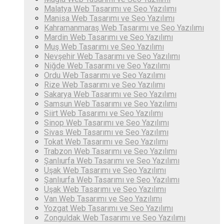
Malatya ‎Web Tasarımı ve Seo Yazılımı
Manisa ‎Web Tasarımı ve Seo Yazılımı
Kahramanmaraş ‎Web Tasarımı ve Seo Yazılımı
Mardin ‎Web Tasarımı ve Seo Yazılımı
Muş ‎Web Tasarımı ve Seo Yazılımı
Nevşehir ‎Web Tasarımı ve Seo Yazılımı
Niğde ‎Web Tasarımı ve Seo Yazılımı
Ordu ‎Web Tasarımı ve Seo Yazılımı
Rize ‎Web Tasarımı ve Seo Yazılımı
Sakarya ‎Web Tasarımı ve Seo Yazılımı
Samsun ‎Web Tasarımı ve Seo Yazılımı
Siirt ‎Web Tasarımı ve Seo Yazılımı
Sinop ‎Web Tasarımı ve Seo Yazılımı
Sivas ‎Web Tasarımı ve Seo Yazılımı
Tokat ‎Web Tasarımı ve Seo Yazılımı
Trabzon ‎Web Tasarımı ve Seo Yazılımı
Şanlıurfa ‎Web Tasarımı ve Seo Yazılımı
Uşak ‎Web Tasarımı ve Seo Yazılımı
Şanlıurfa ‎Web Tasarımı ve Seo Yazılımı
Uşak ‎Web Tasarımı ve Seo Yazılımı
Van ‎Web Tasarımı ve Seo Yazılımı
Yozgat ‎Web Tasarımı ve Seo Yazılımı
Zonguldak ‎Web Tasarımı ve Seo Yazılımı