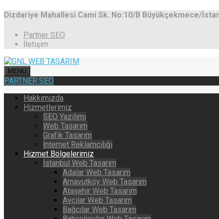
Dizdariye Mahallesi Cami Sk. No:10/B Büyükçekmece/İsta
Partner SEO
İletişim
MENÜ
PARTNER SEO
Hakkımızda
Hizmetlerimiz
SEO Yazılımı
Web Tasarım
Grafik Tasarım
İnternet Reklamcılığı
Hizmet Bölgelerimiz
İstanbul Web Tasarım
Adalar Web Tasarım
Arnavutköy Web Tasarım
Ataşehir Web Tasarım
Avcılar Web Tasarım
Bağcılar Web Tasarım
Bahçelievler Web Tasarım