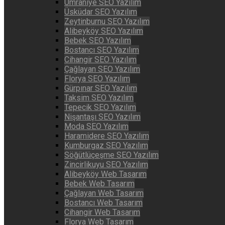
Ümraniye SEO Yazılım
Üsküdar SEO Yazılım
Zeytinburnu SEO Yazılım
Alibeyköy SEO Yazılım
Bebek SEO Yazılım
Bostancı SEO Yazılım
Cihangir SEO Yazılım
Çağlayan SEO Yazılım
Florya SEO Yazılım
Gürpınar SEO Yazılım
Taksim SEO Yazılım
Tepecik SEO Yazılım
Nişantaşı SEO Yazılım
Moda SEO Yazılım
Haramidere SEO Yazılım
Kumburgaz SEO Yazılım
Söğütlüçeşme SEO Yazılım
Zincirlikuyu SEO Yazılım
Alibeyköy Web Tasarım
Bebek Web Tasarım
Çağlayan Web Tasarım
Bostancı Web Tasarım
Cihangir Web Tasarım
Florya Web Tasarım