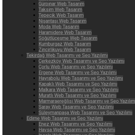
Gürpınar Web Tasarım
Taksim Web Tasarım
Tepecik Web Tasarım
Nişantaşı Web Tasarım
Moda Web Tasarım
Haramidere Web Tasarım
Söğütlüçeşme Web Tasarım
Kumburgaz Web Tasarım
Zincirlikuyu Web Tasarım
Tekirdağ Web Tasarımı ve Seo Yazılımı
Çerkezköy‎ Web Tasarımı ve Seo Yazılımı
Çorlu‎ Web Tasarımı ve Seo Yazılımı
Ergene‎ Web Tasarımı ve Seo Yazılımı
Hayrabolu‎ Web Tasarımı ve Seo Yazılımı
Kapaklı‎ Web Tasarımı ve Seo Yazılımı
Malkara‎ Web Tasarımı ve Seo Yazılımı
Muratlı‎ Web Tasarımı ve Seo Yazılımı
Marmaraereğlisi‎ Web Tasarımı ve Seo Yazılım
Saray Web Tasarımı ve Seo Yazılımı
Süleymanpaşa ‎Web Tasarımı ve Seo Yazılımı
Edirne ‎Web Tasarımı ve Seo Yazılımı
Enez ‎Web Tasarımı ve Seo Yazılımı
Havsa ‎Web Tasarımı ve Seo Yazılımı