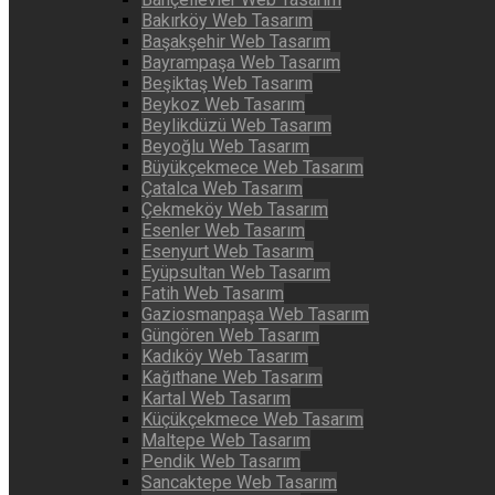
Bakırköy Web Tasarım
Başakşehir Web Tasarım
Bayrampaşa Web Tasarım
Beşiktaş Web Tasarım
Beykoz Web Tasarım
Beylikdüzü Web Tasarım
Beyoğlu Web Tasarım
Büyükçekmece Web Tasarım
Çatalca Web Tasarım
Çekmeköy Web Tasarım
Esenler Web Tasarım
Esenyurt Web Tasarım
Eyüpsultan Web Tasarım
Fatih Web Tasarım
Gaziosmanpaşa Web Tasarım
Güngören Web Tasarım
Kadıköy Web Tasarım
Kağıthane Web Tasarım
Kartal Web Tasarım
Küçükçekmece Web Tasarım
Maltepe Web Tasarım
Pendik Web Tasarım
Sancaktepe Web Tasarım