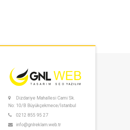
Dizdariye Mahallesi Cami Sk.
No: 10/B Büyükçekmece/İstanbul
0212 855 95 27
info@gnlreklam.web.tr