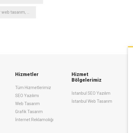
r web tasarım
,
gnl web
,
gnl web tasarım
,
web
,
web tasarım
Hizmetler
Hizmet
Bölgelerimiz
Tüm Hizmetlerimiz
İstanbul SEO Yazılım
SEO Yazılımı
İstanbul Web Tasarım
Web Tasarım
Grafik Tasarım
İnternet Reklamcılığı