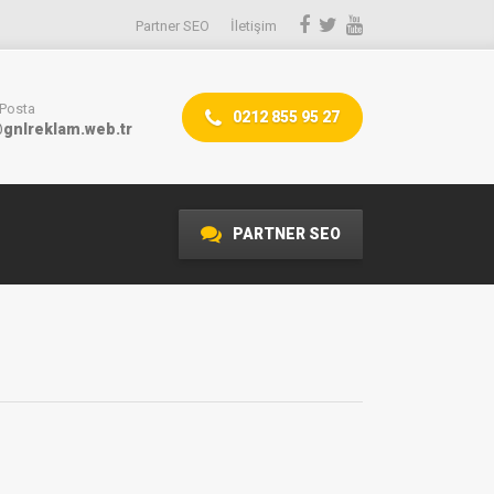
Partner SEO
İletişim
-Posta
0212 855 95 27
gnlreklam.web.tr
PARTNER SEO