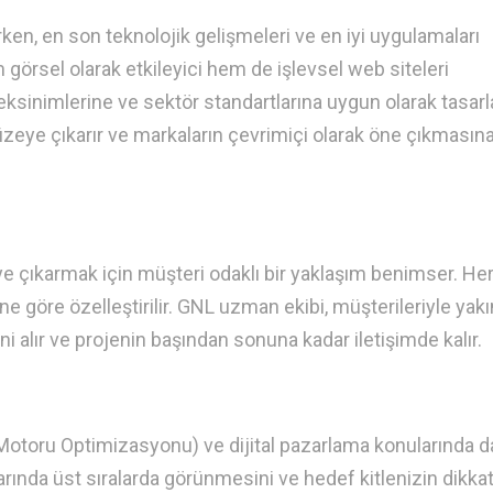
ken, en son teknolojik gelişmeleri ve en iyi uygulamaları
 görsel olarak etkileyici hem de işlevsel web siteleri
reksinimlerine ve sektör standartlarına uygun olarak tasar
düzeye çıkarır ve markaların çevrimiçi olarak öne çıkmasın
 çıkarmak için müşteri odaklı bir yaklaşım benimser. He
ne göre özelleştirilir. GNL uzman ekibi, müşterileriyle yakı
ini alır ve projenin başından sonuna kadar iletişimde kalır.
otoru Optimizasyonu) ve dijital pazarlama konularında d
ında üst sıralarda görünmesini ve hedef kitlenizin dikkat