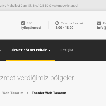
ariye Mahallesi Cami Sk. No:10/B Büyükçekmece/İstanbul
SEO
Çalışma Saatleri
E
İyileştirmesi
8:00 - 18:00
info@
HIZMET BÖLGELERIMIZ
İLETIŞIM
zmet verdiğimiz bölgeler.
Web Tasarım
Esenler Web Tasarım