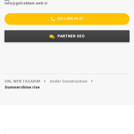
info@gnlreklam.web.tr
0212 855 95 27
PARTNER SEO
GNL WEB TASARIM
Under Construction
Summershine rise