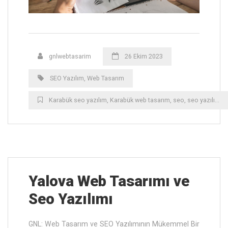
gnlwebtasarim
26 Ekim 2023
SEO Yazılım
,
Web Tasarım
Karabük ‎seo yazılım
,
Karabük ‎web tasarım
,
seo
,
seo yazılım
,
t
Yalova ‎Web Tasarımı ve
Seo Yazılımı
GNL: Web Tasarım ve SEO Yazılımının Mükemmel Bir