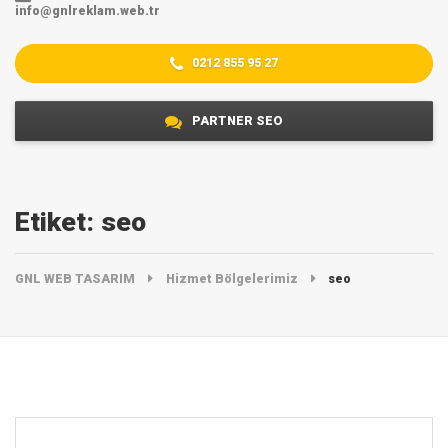
info@gnlreklam.web.tr
0212 855 95 27
PARTNER SEO
Etiket:
seo
GNL WEB TASARIM
Hizmet Bölgelerimiz
seo