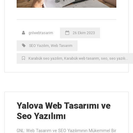
gnlwebtasarim
26 Ekim 2023
SEO Yazılım
,
Web Tasarım
Karabük ‎seo yazılım
,
Karabük ‎web tasarım
,
seo
,
seo yazılım
,
t
Yalova ‎Web Tasarımı ve
Seo Yazılımı
GNL: Web Tasarım ve SEO Yazılımının Mükemmel Bir