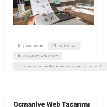
gnlwebtasarim
26 Ekim 2023
SEO Yazılım
,
Web Tasarım
Düzce ‎seo yazılım
,
Düzce ‎web tasarım
,
seo
,
seo yazılım
,
tasarım
Osmaniye ‎Web Tasarımı