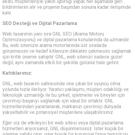
ekibi, müşterileriyle yakın işbirliği yapar, her aşamada geri
bildirimlerini alır ve projenin başından sonuna kadar iletişimde
kalır.
SEO Desteği ve Dijital Pazarlama
Web tasarımın yanı sıra GNL SEO (Arama Motoru
Optimizasyonu) ve dijital pazarlama konularında da uzmandır.
Bu, web sitenizin arama motorlarında üst sıralarda
görünmesini ve hedef kitlenizin dikkatini çekmesini sağlamak
için kritik öneme sahiptir. GNL, web sitenizi sadece güzel
değil, aynı zamanda etkili bir şekilde görünür hale getirir.
Kattıklarımız:
GNL, web tasarım sahnesinde öne çıkan bir oyuncu olma
yolunda hızla ilerliyor. Yaratıcı yaklaşımı, müşteri odaklılığı ve
teknolojik uzmanlığı ile bu şirket, işletmeler ve bireyler için
çevrimiçi başarıyı sağlamak için ideal bir ortaktır. GNL
hizmetlerinden yararlanarak, markanızı çevrimiçi dünyada
yükseltebilir ve potansiyel müşterilere ulaşabilirsiniz.
Eğer siz de etkileyici bir web sitesi veya dijital pazarlama
hizmetleri arıyorsanız, GNL düşünmelisiniz. İster küçük bir
işletme sahibi olun, ister büyük bir kurumsal firma temsilcisi