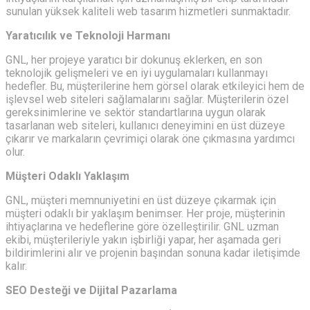
sunulan yüksek kaliteli web tasarım hizmetleri sunmaktadır.
Yaratıcılık ve Teknoloji Harmanı
GNL, her projeye yaratıcı bir dokunuş eklerken, en son
teknolojik gelişmeleri ve en iyi uygulamaları kullanmayı
hedefler. Bu, müşterilerine hem görsel olarak etkileyici hem de
işlevsel web siteleri sağlamalarını sağlar. Müşterilerin özel
gereksinimlerine ve sektör standartlarına uygun olarak
tasarlanan web siteleri, kullanıcı deneyimini en üst düzeye
çıkarır ve markaların çevrimiçi olarak öne çıkmasına yardımcı
olur.
Müşteri Odaklı Yaklaşım
GNL, müşteri memnuniyetini en üst düzeye çıkarmak için
müşteri odaklı bir yaklaşım benimser. Her proje, müşterinin
ihtiyaçlarına ve hedeflerine göre özelleştirilir. GNL uzman
ekibi, müşterileriyle yakın işbirliği yapar, her aşamada geri
bildirimlerini alır ve projenin başından sonuna kadar iletişimde
kalır.
SEO Desteği ve Dijital Pazarlama