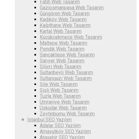
Fatih Web Tasarım
Gaziosmanpaşa Web Tasarım
Güngören Web Tasarım
Kadıköy Web Tasarım
Kağıthane Web Tasarım
Kartal Web Tasarım
Küçükçekmece Web Tasarım
Maltepe Web Tasarım
Pendik Web Tasarım
Sancaktepe Web Tasarım
Sarıyer Web Tasarım
Silivri Web Tasarım
Sultanbeyli Web Tasarım
Sultangazi Web Tasarım
Şile Web Tasarım
Şişli Web Tasarım
Tuzla Web Tasarım
Ümraniye Web Tasarım
Üsküdar Web Tasarım
Zeytinburnu Web Tasarım
İstanbul SEO Yazılım
Adalar SEO Yazılım
Arnavutköy SEO Yazılım
Ataşehir SEO Yazılım