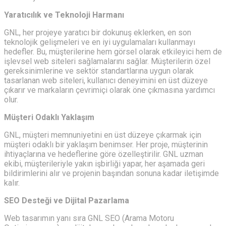
Yaratıcılık ve Teknoloji Harmanı
GNL, her projeye yaratıcı bir dokunuş eklerken, en son
teknolojik gelişmeleri ve en iyi uygulamaları kullanmayı
hedefler. Bu, müşterilerine hem görsel olarak etkileyici hem de
işlevsel web siteleri sağlamalarını sağlar. Müşterilerin özel
gereksinimlerine ve sektör standartlarına uygun olarak
tasarlanan web siteleri, kullanıcı deneyimini en üst düzeye
çıkarır ve markaların çevrimiçi olarak öne çıkmasına yardımcı
olur.
Müşteri Odaklı Yaklaşım
GNL, müşteri memnuniyetini en üst düzeye çıkarmak için
müşteri odaklı bir yaklaşım benimser. Her proje, müşterinin
ihtiyaçlarına ve hedeflerine göre özelleştirilir. GNL uzman
ekibi, müşterileriyle yakın işbirliği yapar, her aşamada geri
bildirimlerini alır ve projenin başından sonuna kadar iletişimde
kalır.
SEO Desteği ve Dijital Pazarlama
Web tasarımın yanı sıra GNL SEO (Arama Motoru