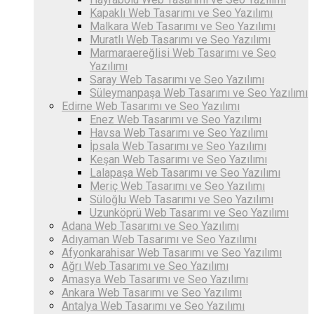
Kapaklı‎ Web Tasarımı ve Seo Yazılımı
Malkara‎ Web Tasarımı ve Seo Yazılımı
Muratlı‎ Web Tasarımı ve Seo Yazılımı
Marmaraereğlisi‎ Web Tasarımı ve Seo
Yazılımı
Saray Web Tasarımı ve Seo Yazılımı
Süleymanpaşa ‎Web Tasarımı ve Seo Yazılımı
Edirne ‎Web Tasarımı ve Seo Yazılımı
Enez ‎Web Tasarımı ve Seo Yazılımı
Havsa ‎Web Tasarımı ve Seo Yazılımı
İpsala ‎Web Tasarımı ve Seo Yazılımı
Keşan ‎Web Tasarımı ve Seo Yazılımı
Lalapaşa ‎Web Tasarımı ve Seo Yazılımı
Meriç ‎Web Tasarımı ve Seo Yazılımı
Süloğlu ‎Web Tasarımı ve Seo Yazılımı
Uzunköprü ‎Web Tasarımı ve Seo Yazılımı
Adana ‎Web Tasarımı ve Seo Yazılımı
Adıyaman ‎Web Tasarımı ve Seo Yazılımı
Afyonkarahisar ‎Web Tasarımı ve Seo Yazılımı
Ağrı ‎Web Tasarımı ve Seo Yazılımı
Amasya ‎Web Tasarımı ve Seo Yazılımı
Ankara ‎Web Tasarımı ve Seo Yazılımı
Antalya ‎Web Tasarımı ve Seo Yazılımı