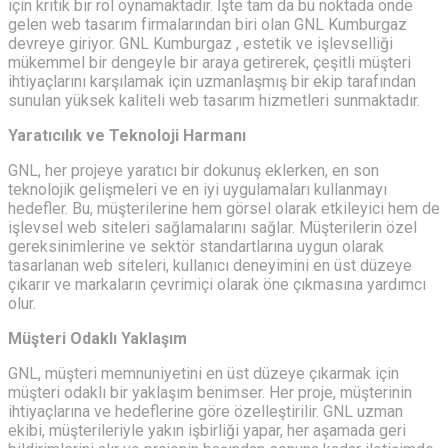
için kritik bir rol oynamaktadır. İşte tam da bu noktada önde
gelen web tasarım firmalarından biri olan GNL Kumburgaz
devreye giriyor. GNL Kumburgaz , estetik ve işlevselliği
mükemmel bir dengeyle bir araya getirerek, çeşitli müşteri
ihtiyaçlarını karşılamak için uzmanlaşmış bir ekip tarafından
sunulan yüksek kaliteli web tasarım hizmetleri sunmaktadır.
Yaratıcılık ve Teknoloji Harmanı
GNL, her projeye yaratıcı bir dokunuş eklerken, en son
teknolojik gelişmeleri ve en iyi uygulamaları kullanmayı
hedefler. Bu, müşterilerine hem görsel olarak etkileyici hem de
işlevsel web siteleri sağlamalarını sağlar. Müşterilerin özel
gereksinimlerine ve sektör standartlarına uygun olarak
tasarlanan web siteleri, kullanıcı deneyimini en üst düzeye
çıkarır ve markaların çevrimiçi olarak öne çıkmasına yardımcı
olur.
Müşteri Odaklı Yaklaşım
GNL, müşteri memnuniyetini en üst düzeye çıkarmak için
müşteri odaklı bir yaklaşım benimser. Her proje, müşterinin
ihtiyaçlarına ve hedeflerine göre özelleştirilir. GNL uzman
ekibi, müşterileriyle yakın işbirliği yapar, her aşamada geri