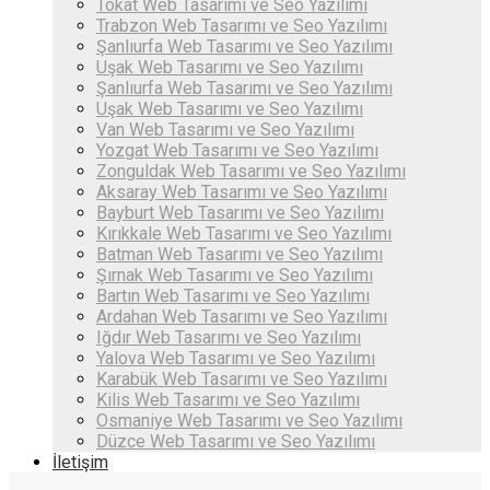
Tokat ‎Web Tasarımı ve Seo Yazılımı
Trabzon ‎Web Tasarımı ve Seo Yazılımı
Şanlıurfa ‎Web Tasarımı ve Seo Yazılımı
Uşak ‎Web Tasarımı ve Seo Yazılımı
Şanlıurfa ‎Web Tasarımı ve Seo Yazılımı
Uşak ‎Web Tasarımı ve Seo Yazılımı
Van ‎Web Tasarımı ve Seo Yazılımı
Yozgat ‎Web Tasarımı ve Seo Yazılımı
Zonguldak ‎Web Tasarımı ve Seo Yazılımı
Aksaray ‎Web Tasarımı ve Seo Yazılımı
Bayburt ‎Web Tasarımı ve Seo Yazılımı
Kırıkkale ‎Web Tasarımı ve Seo Yazılımı
Batman ‎Web Tasarımı ve Seo Yazılımı
Şırnak ‎Web Tasarımı ve Seo Yazılımı
Bartın ‎Web Tasarımı ve Seo Yazılımı
Ardahan ‎Web Tasarımı ve Seo Yazılımı
Iğdır ‎Web Tasarımı ve Seo Yazılımı
Yalova ‎Web Tasarımı ve Seo Yazılımı
Karabük ‎Web Tasarımı ve Seo Yazılımı
Kilis ‎Web Tasarımı ve Seo Yazılımı
Osmaniye ‎Web Tasarımı ve Seo Yazılımı
Düzce ‎Web Tasarımı ve Seo Yazılımı
İletişim