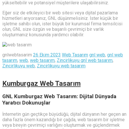
yükseltebilir ve potansiyel müşterilere ulaşabilirsiniz.
Eğer siz de etkileyici bir web sitesi veya dijital pazarlama
hizmetleri arıyorsanız, GNL düşünmelisiniz. İster küçük bir
işletme sahibi olun, ister büyük bir kurumsal firma temsilcisi
olun, GNL size özgün ve başarılı çevrimiçi bir varlık
oluşturmanız konusunda yardımcı olabilir.
gnlwebtasarim
26 Ekim 2023
Web Tasarım
gnl web
,
gnl web
tasarım
,
web
,
web tasarım
,
Zincirlikuyu gnl web tasarım
,
Zincirlikuyu web
,
Zincirlikuyu web tasarım
Kumburgaz Web Tasarım
GNL Kumburgaz Web Tasarım: Dijital Dünyada
Yaratıcı Dokunuşlar
İnternetin gün geçtikçe büyüdüğü, dijital dünyanın her geçen an
daha fazla önem kazandığı bir çağda, web tasarım bir işletme
veya bireyin çevrimiçi varlığını oluşturmak ve güçlendirmek