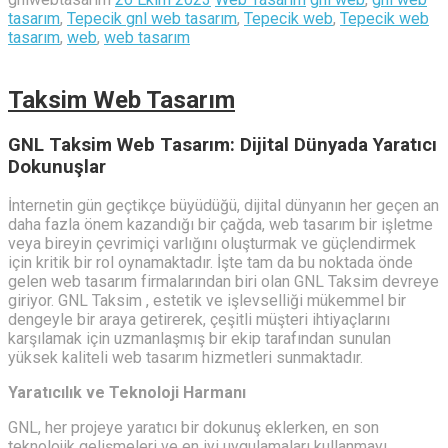
tasarım
,
Tepecik gnl web tasarım
,
Tepecik web
,
Tepecik web
tasarım
,
web
,
web tasarım
Taksim Web Tasarım
GNL Taksim Web Tasarım: Dijital Dünyada Yaratıcı
Dokunuşlar
İnternetin gün geçtikçe büyüdüğü, dijital dünyanın her geçen an
daha fazla önem kazandığı bir çağda, web tasarım bir işletme
veya bireyin çevrimiçi varlığını oluşturmak ve güçlendirmek
için kritik bir rol oynamaktadır. İşte tam da bu noktada önde
gelen web tasarım firmalarından biri olan GNL Taksim devreye
giriyor. GNL Taksim , estetik ve işlevselliği mükemmel bir
dengeyle bir araya getirerek, çeşitli müşteri ihtiyaçlarını
karşılamak için uzmanlaşmış bir ekip tarafından sunulan
yüksek kaliteli web tasarım hizmetleri sunmaktadır.
Yaratıcılık ve Teknoloji Harmanı
GNL, her projeye yaratıcı bir dokunuş eklerken, en son
teknolojik gelişmeleri ve en iyi uygulamaları kullanmayı