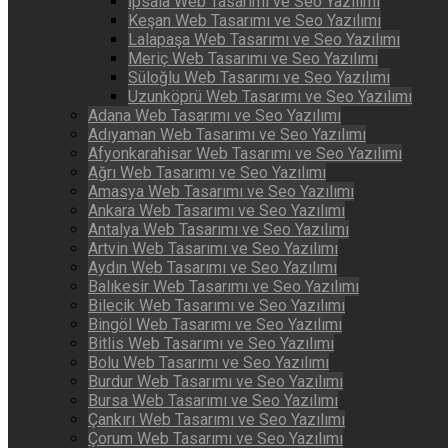
İpsala ‎Web Tasarımı ve Seo Yazılımı
Keşan ‎Web Tasarımı ve Seo Yazılımı
Lalapaşa ‎Web Tasarımı ve Seo Yazılımı
Meriç ‎Web Tasarımı ve Seo Yazılımı
Süloğlu ‎Web Tasarımı ve Seo Yazılımı
Uzunköprü ‎Web Tasarımı ve Seo Yazılımı
Adana ‎Web Tasarımı ve Seo Yazılımı
Adıyaman ‎Web Tasarımı ve Seo Yazılımı
Afyonkarahisar ‎Web Tasarımı ve Seo Yazılımı
Ağrı ‎Web Tasarımı ve Seo Yazılımı
Amasya ‎Web Tasarımı ve Seo Yazılımı
Ankara ‎Web Tasarımı ve Seo Yazılımı
Antalya ‎Web Tasarımı ve Seo Yazılımı
Artvin ‎Web Tasarımı ve Seo Yazılımı
Aydın ‎Web Tasarımı ve Seo Yazılımı
Balıkesir ‎Web Tasarımı ve Seo Yazılımı
Bilecik ‎Web Tasarımı ve Seo Yazılımı
Bingöl ‎Web Tasarımı ve Seo Yazılımı
Bitlis ‎Web Tasarımı ve Seo Yazılımı
Bolu ‎Web Tasarımı ve Seo Yazılımı
Burdur ‎Web Tasarımı ve Seo Yazılımı
Bursa ‎Web Tasarımı ve Seo Yazılımı
Çankırı ‎Web Tasarımı ve Seo Yazılımı
Çorum ‎Web Tasarımı ve Seo Yazılımı