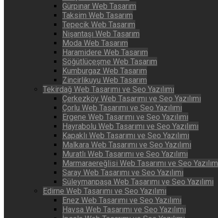
Gürpınar Web Tasarım
Taksim Web Tasarım
Tepecik Web Tasarım
Nişantaşı Web Tasarım
Moda Web Tasarım
Haramidere Web Tasarım
Söğütlüçeşme Web Tasarım
Kumburgaz Web Tasarım
Zincirlikuyu Web Tasarım
Tekirdağ Web Tasarımı ve Seo Yazılımı
Çerkezköy‎ Web Tasarımı ve Seo Yazılımı
Çorlu‎ Web Tasarımı ve Seo Yazılımı
Ergene‎ Web Tasarımı ve Seo Yazılımı
Hayrabolu‎ Web Tasarımı ve Seo Yazılımı
Kapaklı‎ Web Tasarımı ve Seo Yazılımı
Malkara‎ Web Tasarımı ve Seo Yazılımı
Muratlı‎ Web Tasarımı ve Seo Yazılımı
Marmaraereğlisi‎ Web Tasarımı ve Seo Yazılım
Saray Web Tasarımı ve Seo Yazılımı
Süleymanpaşa ‎Web Tasarımı ve Seo Yazılımı
Edirne ‎Web Tasarımı ve Seo Yazılımı
Enez ‎Web Tasarımı ve Seo Yazılımı
Havsa ‎Web Tasarımı ve Seo Yazılımı