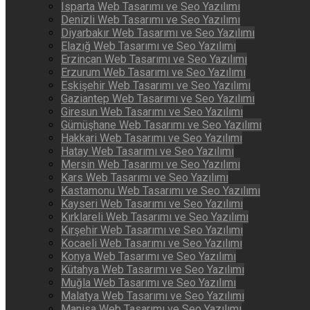
Isparta ‎Web Tasarımı ve Seo Yazılımı
Denizli ‎Web Tasarımı ve Seo Yazılımı
Diyarbakır ‎Web Tasarımı ve Seo Yazılımı
Elazığ ‎Web Tasarımı ve Seo Yazılımı
Erzincan ‎Web Tasarımı ve Seo Yazılımı
Erzurum ‎Web Tasarımı ve Seo Yazılımı
Eskişehir ‎Web Tasarımı ve Seo Yazılımı
Gaziantep ‎Web Tasarımı ve Seo Yazılımı
Giresun ‎Web Tasarımı ve Seo Yazılımı
Gümüşhane ‎Web Tasarımı ve Seo Yazılımı
Hakkari ‎Web Tasarımı ve Seo Yazılımı
Hatay ‎Web Tasarımı ve Seo Yazılımı
Mersin ‎Web Tasarımı ve Seo Yazılımı
Kars ‎Web Tasarımı ve Seo Yazılımı
Kastamonu ‎Web Tasarımı ve Seo Yazılımı
Kayseri ‎Web Tasarımı ve Seo Yazılımı
Kırklareli ‎Web Tasarımı ve Seo Yazılımı
Kırşehir ‎Web Tasarımı ve Seo Yazılımı
Kocaeli ‎Web Tasarımı ve Seo Yazılımı
Konya ‎Web Tasarımı ve Seo Yazılımı
Kütahya ‎Web Tasarımı ve Seo Yazılımı
Muğla ‎Web Tasarımı ve Seo Yazılımı
Malatya ‎Web Tasarımı ve Seo Yazılımı
Manisa ‎Web Tasarımı ve Seo Yazılımı