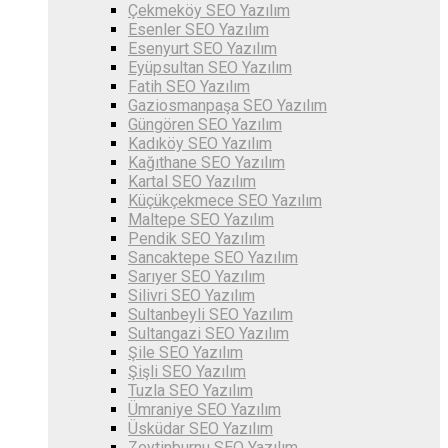
Çekmeköy SEO Yazılım
Esenler SEO Yazılım
Esenyurt SEO Yazılım
Eyüpsultan SEO Yazılım
Fatih SEO Yazılım
Gaziosmanpaşa SEO Yazılım
Güngören SEO Yazılım
Kadıköy SEO Yazılım
Kağıthane SEO Yazılım
Kartal SEO Yazılım
Küçükçekmece SEO Yazılım
Maltepe SEO Yazılım
Pendik SEO Yazılım
Sancaktepe SEO Yazılım
Sarıyer SEO Yazılım
Silivri SEO Yazılım
Sultanbeyli SEO Yazılım
Sultangazi SEO Yazılım
Şile SEO Yazılım
Şişli SEO Yazılım
Tuzla SEO Yazılım
Ümraniye SEO Yazılım
Üsküdar SEO Yazılım
Zeytinburnu SEO Yazılım