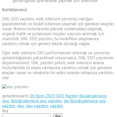
gerektiğinde ayarlamalar yapmak için önemlidir.
Kattıklarımız:
GNL SEO yazılımı, web sitenizin çevrimiçi varlığını
güçlendirmek ve hedef kitlenize ulaşmak için gereken araçları
sunar. Arama motorlarında yüksek sıralamalara ulaşmak,
organik trafik ve potansiyel müşteri sayısını artırmak için
önemlidir. GNL SEO yazılımı, bu hedeflere ulaşmanıza
yardımcı olmak için gerekli teknik desteği sağlar.
Eğer web sitenizin SEO performansını artırmak ve çevrimiçi
görünürlüğünüzü yükseltmek istiyorsanız, GNL SEO yazılımını
düşünmelisiniz. GNL yazılım şirketi, web sitenizin arama
motorlarında ön plana çıkmasına yardımcı olmak için gereken
araçları sunar ve rekabetin bir adım önünde olmanıza yardımcı
olur.
gnlwebtasarim
26 Ekim 2023
SEO Yazılım
Büyükçekmece
seo
,
Büyükçekmece seo yazılımı
,
gnl Büyükçekmece seo
yazılım
,
seo
,
seo yazılımı
,
yazılım
Ara
Ara