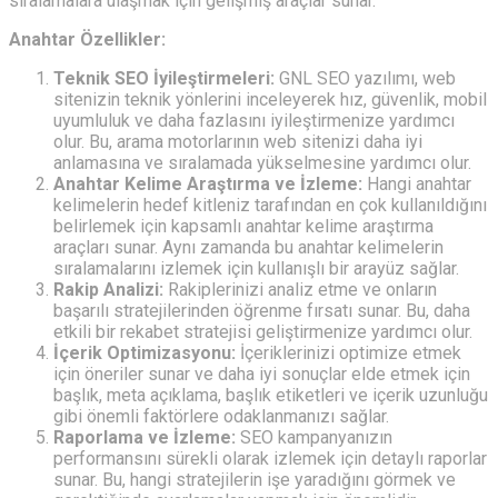
sıralamalara ulaşmak için gelişmiş araçlar sunar.
Anahtar Özellikler:
Teknik SEO İyileştirmeleri:
GNL SEO yazılımı, web
sitenizin teknik yönlerini inceleyerek hız, güvenlik, mobil
uyumluluk ve daha fazlasını iyileştirmenize yardımcı
olur. Bu, arama motorlarının web sitenizi daha iyi
anlamasına ve sıralamada yükselmesine yardımcı olur.
Anahtar Kelime Araştırma ve İzleme:
Hangi anahtar
kelimelerin hedef kitleniz tarafından en çok kullanıldığını
belirlemek için kapsamlı anahtar kelime araştırma
araçları sunar. Aynı zamanda bu anahtar kelimelerin
sıralamalarını izlemek için kullanışlı bir arayüz sağlar.
Rakip Analizi:
Rakiplerinizi analiz etme ve onların
başarılı stratejilerinden öğrenme fırsatı sunar. Bu, daha
etkili bir rekabet stratejisi geliştirmenize yardımcı olur.
İçerik Optimizasyonu:
İçeriklerinizi optimize etmek
için öneriler sunar ve daha iyi sonuçlar elde etmek için
başlık, meta açıklama, başlık etiketleri ve içerik uzunluğu
gibi önemli faktörlere odaklanmanızı sağlar.
Raporlama ve İzleme:
SEO kampanyanızın
performansını sürekli olarak izlemek için detaylı raporlar
sunar. Bu, hangi stratejilerin işe yaradığını görmek ve