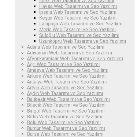
Enez ‎Web Tasarımı ve Seo Yazılımı
Havsa ‎Web Tasarımı ve Seo Yazılımı
İpsala ‎Web Tasarımı ve Seo Yazılımı
Keşan ‎Web Tasarımı ve Seo Yazılımı
Lalapaşa ‎Web Tasarımı ve Seo Yazılımı
Meriç ‎Web Tasarımı ve Seo Yazılımı
Süloğlu ‎Web Tasarımı ve Seo Yazılımı
Uzunköprü ‎Web Tasarımı ve Seo Yazılımı
Adana ‎Web Tasarımı ve Seo Yazılımı
Adıyaman ‎Web Tasarımı ve Seo Yazılımı
Afyonkarahisar ‎Web Tasarımı ve Seo Yazılımı
Ağrı ‎Web Tasarımı ve Seo Yazılımı
Amasya ‎Web Tasarımı ve Seo Yazılımı
Ankara ‎Web Tasarımı ve Seo Yazılımı
Antalya ‎Web Tasarımı ve Seo Yazılımı
Artvin ‎Web Tasarımı ve Seo Yazılımı
Aydın ‎Web Tasarımı ve Seo Yazılımı
Balıkesir ‎Web Tasarımı ve Seo Yazılımı
Bilecik ‎Web Tasarımı ve Seo Yazılımı
Bingöl ‎Web Tasarımı ve Seo Yazılımı
Bitlis ‎Web Tasarımı ve Seo Yazılımı
Bolu ‎Web Tasarımı ve Seo Yazılımı
Burdur ‎Web Tasarımı ve Seo Yazılımı
Bursa ‎Web Tasarımı ve Seo Yazılımı