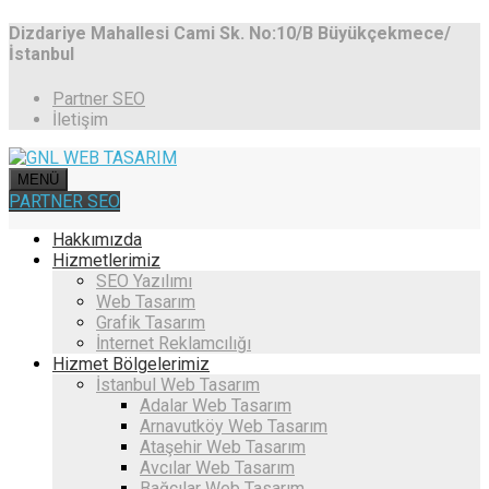
Dizdariye Mahallesi Cami Sk. No:10/B Büyükçekmece/
İstanbul
Partner SEO
İletişim
MENÜ
PARTNER SEO
Hakkımızda
Hizmetlerimiz
SEO Yazılımı
Web Tasarım
Grafik Tasarım
İnternet Reklamcılığı
Hizmet Bölgelerimiz
İstanbul Web Tasarım
Adalar Web Tasarım
Arnavutköy Web Tasarım
Ataşehir Web Tasarım
Avcılar Web Tasarım
Bağcılar Web Tasarım