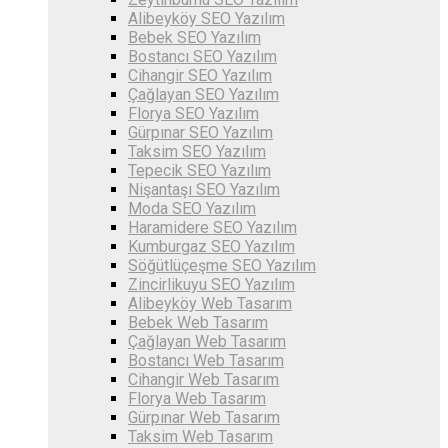
Alibeyköy SEO Yazılım
Bebek SEO Yazılım
Bostancı SEO Yazılım
Cihangir SEO Yazılım
Çağlayan SEO Yazılım
Florya SEO Yazılım
Gürpınar SEO Yazılım
Taksim SEO Yazılım
Tepecik SEO Yazılım
Nişantaşı SEO Yazılım
Moda SEO Yazılım
Haramidere SEO Yazılım
Kumburgaz SEO Yazılım
Söğütlüçeşme SEO Yazılım
Zincirlikuyu SEO Yazılım
Alibeyköy Web Tasarım
Bebek Web Tasarım
Çağlayan Web Tasarım
Bostancı Web Tasarım
Cihangir Web Tasarım
Florya Web Tasarım
Gürpınar Web Tasarım
Taksim Web Tasarım