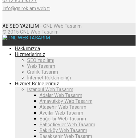
0212 855 95 27
info@gnlreklam.web.tr
AE SEO YAZILIM
- GNL Web Tasarım
© 2015 GNL Web Tasarım
Hakkımızda
Hizmetlerimiz
SEO Yazılımı
Web Tasarım
Grafik Tasarım
İnternet Reklamcılığı
Hizmet Bölgelerimiz
İstanbul Web Tasarım
Adalar Web Tasarım
Arnavutköy Web Tasarım
Ataşehir Web Tasarım
Avcılar Web Tasarım
Bağcılar Web Tasarım
Bahçelievler Web Tasarım
Bakırköy Web Tasarım
Başakşehir Web Tasarım