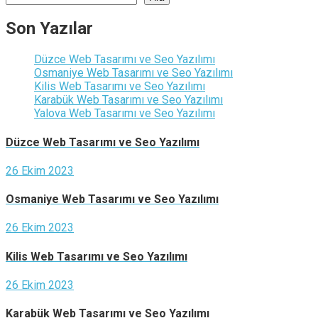
Son Yazılar
Düzce ‎Web Tasarımı ve Seo Yazılımı
Osmaniye ‎Web Tasarımı ve Seo Yazılımı
Kilis ‎Web Tasarımı ve Seo Yazılımı
Karabük ‎Web Tasarımı ve Seo Yazılımı
Yalova ‎Web Tasarımı ve Seo Yazılımı
Düzce ‎Web Tasarımı ve Seo Yazılımı
26 Ekim 2023
Osmaniye ‎Web Tasarımı ve Seo Yazılımı
26 Ekim 2023
Kilis ‎Web Tasarımı ve Seo Yazılımı
26 Ekim 2023
Karabük ‎Web Tasarımı ve Seo Yazılımı