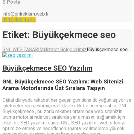
E-Posta
info@gnlreklam.web.tr
0212 855 95 27
Etiket:
Büyükçekmece seo
GNL WEB TASARIM
Hizmet Bölgelerimiz
Büyükçekmece seo
Büyükçekmece SEO Yazılım
GNL Büyükçekmece SEO Yazılımı
: Web Sitenizi
Arama Motorlarında Üst Sıralara Taşıyın
Dijital dünyada rekabet her geçen gün daha da yoğunlaşıyor ve
işletmeler için çevrimiçi varlıkları kritik bir öneme sahip. GNL
Büyükçekmece , bu zorlu rekabet ortamında web sitenizin
arama motorlarında üst sıralarda yer almasını sağlamak için
etkili bir SEO yazılımı sunar. GNL SEO yazılımı, web sitenizi
optimize etmek ve hedeflenen anahtar kelimelerde yüksek