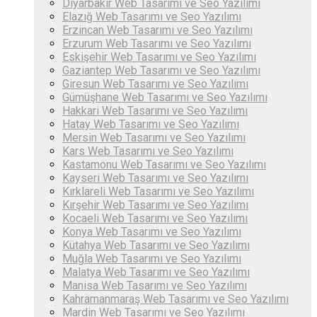
Diyarbakır ‎Web Tasarımı ve Seo Yazılımı
Elazığ ‎Web Tasarımı ve Seo Yazılımı
Erzincan ‎Web Tasarımı ve Seo Yazılımı
Erzurum ‎Web Tasarımı ve Seo Yazılımı
Eskişehir ‎Web Tasarımı ve Seo Yazılımı
Gaziantep ‎Web Tasarımı ve Seo Yazılımı
Giresun ‎Web Tasarımı ve Seo Yazılımı
Gümüşhane ‎Web Tasarımı ve Seo Yazılımı
Hakkari ‎Web Tasarımı ve Seo Yazılımı
Hatay ‎Web Tasarımı ve Seo Yazılımı
Mersin ‎Web Tasarımı ve Seo Yazılımı
Kars ‎Web Tasarımı ve Seo Yazılımı
Kastamonu ‎Web Tasarımı ve Seo Yazılımı
Kayseri ‎Web Tasarımı ve Seo Yazılımı
Kırklareli ‎Web Tasarımı ve Seo Yazılımı
Kırşehir ‎Web Tasarımı ve Seo Yazılımı
Kocaeli ‎Web Tasarımı ve Seo Yazılımı
Konya ‎Web Tasarımı ve Seo Yazılımı
Kütahya ‎Web Tasarımı ve Seo Yazılımı
Muğla ‎Web Tasarımı ve Seo Yazılımı
Malatya ‎Web Tasarımı ve Seo Yazılımı
Manisa ‎Web Tasarımı ve Seo Yazılımı
Kahramanmaraş ‎Web Tasarımı ve Seo Yazılımı
Mardin ‎Web Tasarımı ve Seo Yazılımı