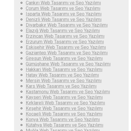
Çankırı ‎Web Tasarımı ve Seo Yazılımı
Çorum ‎Web Tasarımı ve Seo Yazılımı
Isparta ‎Web Tasarımı ve Seo Yazılımı
Denizli ‎Web Tasarımı ve Seo Yazılımı
Diyarbakır ‎Web Tasarımı ve Seo Yazılımı
Elazığ ‎Web Tasarımı ve Seo Yazılımı
Erzincan ‎Web Tasarımı ve Seo Yazılımı
Erzurum ‎Web Tasarımı ve Seo Yazılımı
Eskişehir ‎Web Tasarımı ve Seo Yazılımı
Gaziantep ‎Web Tasarımı ve Seo Yazılımı
Giresun ‎Web Tasarımı ve Seo Yazılımı
Gümüşhane ‎Web Tasarımı ve Seo Yazılımı
Hakkari ‎Web Tasarımı ve Seo Yazılımı
Hatay ‎Web Tasarımı ve Seo Yazılımı
Mersin ‎Web Tasarımı ve Seo Yazılımı
Kars ‎Web Tasarımı ve Seo Yazılımı
Kastamonu ‎Web Tasarımı ve Seo Yazılımı
Kayseri ‎Web Tasarımı ve Seo Yazılımı
Kırklareli ‎Web Tasarımı ve Seo Yazılımı
Kırşehir ‎Web Tasarımı ve Seo Yazılımı
Kocaeli ‎Web Tasarımı ve Seo Yazılımı
Konya ‎Web Tasarımı ve Seo Yazılımı
Kütahya ‎Web Tasarımı ve Seo Yazılımı
Muğla ‎Web Tasarımı ve Seo Yazılımı