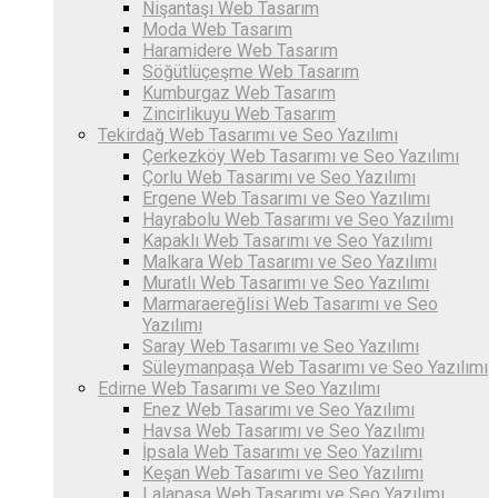
Nişantaşı Web Tasarım
Moda Web Tasarım
Haramidere Web Tasarım
Söğütlüçeşme Web Tasarım
Kumburgaz Web Tasarım
Zincirlikuyu Web Tasarım
Tekirdağ Web Tasarımı ve Seo Yazılımı
Çerkezköy‎ Web Tasarımı ve Seo Yazılımı
Çorlu‎ Web Tasarımı ve Seo Yazılımı
Ergene‎ Web Tasarımı ve Seo Yazılımı
Hayrabolu‎ Web Tasarımı ve Seo Yazılımı
Kapaklı‎ Web Tasarımı ve Seo Yazılımı
Malkara‎ Web Tasarımı ve Seo Yazılımı
Muratlı‎ Web Tasarımı ve Seo Yazılımı
Marmaraereğlisi‎ Web Tasarımı ve Seo
Yazılımı
Saray Web Tasarımı ve Seo Yazılımı
Süleymanpaşa ‎Web Tasarımı ve Seo Yazılımı
Edirne ‎Web Tasarımı ve Seo Yazılımı
Enez ‎Web Tasarımı ve Seo Yazılımı
Havsa ‎Web Tasarımı ve Seo Yazılımı
İpsala ‎Web Tasarımı ve Seo Yazılımı
Keşan ‎Web Tasarımı ve Seo Yazılımı
Lalapaşa ‎Web Tasarımı ve Seo Yazılımı