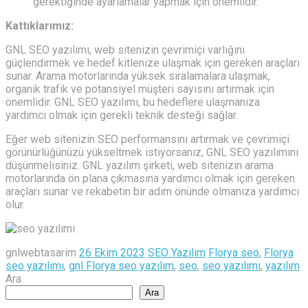
gerektiğinde ayarlamalar yapmak için önemlidir.
Kattıklarımız:
GNL SEO yazılımı, web sitenizin çevrimiçi varlığını
güçlendirmek ve hedef kitlenize ulaşmak için gereken araçları
sunar. Arama motorlarında yüksek sıralamalara ulaşmak,
organik trafik ve potansiyel müşteri sayısını artırmak için
önemlidir. GNL SEO yazılımı, bu hedeflere ulaşmanıza
yardımcı olmak için gerekli teknik desteği sağlar.
Eğer web sitenizin SEO performansını artırmak ve çevrimiçi
görünürlüğünüzü yükseltmek istiyorsanız, GNL SEO yazılımını
düşünmelisiniz. GNL yazılım şirketi, web sitenizin arama
motorlarında ön plana çıkmasına yardımcı olmak için gereken
araçları sunar ve rekabetin bir adım önünde olmanıza yardımcı
olur.
gnlwebtasarim
26 Ekim 2023
SEO Yazılım
Florya seo
,
Florya
seo yazılımı
,
gnl Florya seo yazılım
,
seo
,
seo yazılımı
,
yazılım
Ara
Ara