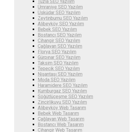
Tuzla SEO Yazılım
Ümraniye SEO Yazılım
Üsküdar SEO Yazılım
Zeytinburnu SEO Yazılım
Alibeyköy SEO Yazılım
Bebek SEO Yazılım
Bostancı SEO Yazılım
Cihangir SEO Yazılım
Çağlayan SEO Yazılım
Florya SEO Yazılım
Gürpınar SEO Yazılım
Taksim SEO Yazılım
Tepecik SEO Yazılım
Nişantaşı SEO Yazılım
Moda SEO Yazılım
Haramidere SEO Yazılım
Kumburgaz SEO Yazılım
Söğütlüçeşme SEO Yazılım
Zincirlikuyu SEO Yazılım
Alibeyköy Web Tasarım
Bebek Web Tasarım
Çağlayan Web Tasarım
Bostancı Web Tasarım
Cihangir Web Tasarım