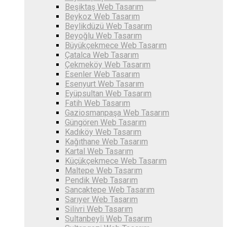
Beşiktaş Web Tasarım
Beykoz Web Tasarım
Beylikdüzü Web Tasarım
Beyoğlu Web Tasarım
Büyükçekmece Web Tasarım
Çatalca Web Tasarım
Çekmeköy Web Tasarım
Esenler Web Tasarım
Esenyurt Web Tasarım
Eyüpsultan Web Tasarım
Fatih Web Tasarım
Gaziosmanpaşa Web Tasarım
Güngören Web Tasarım
Kadıköy Web Tasarım
Kağıthane Web Tasarım
Kartal Web Tasarım
Küçükçekmece Web Tasarım
Maltepe Web Tasarım
Pendik Web Tasarım
Sancaktepe Web Tasarım
Sarıyer Web Tasarım
Silivri Web Tasarım
Sultanbeyli Web Tasarım