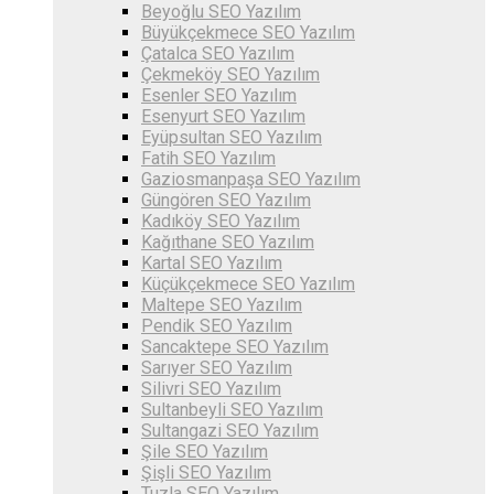
Beyoğlu SEO Yazılım
Büyükçekmece SEO Yazılım
Çatalca SEO Yazılım
Çekmeköy SEO Yazılım
Esenler SEO Yazılım
Esenyurt SEO Yazılım
Eyüpsultan SEO Yazılım
Fatih SEO Yazılım
Gaziosmanpaşa SEO Yazılım
Güngören SEO Yazılım
Kadıköy SEO Yazılım
Kağıthane SEO Yazılım
Kartal SEO Yazılım
Küçükçekmece SEO Yazılım
Maltepe SEO Yazılım
Pendik SEO Yazılım
Sancaktepe SEO Yazılım
Sarıyer SEO Yazılım
Silivri SEO Yazılım
Sultanbeyli SEO Yazılım
Sultangazi SEO Yazılım
Şile SEO Yazılım
Şişli SEO Yazılım
Tuzla SEO Yazılım