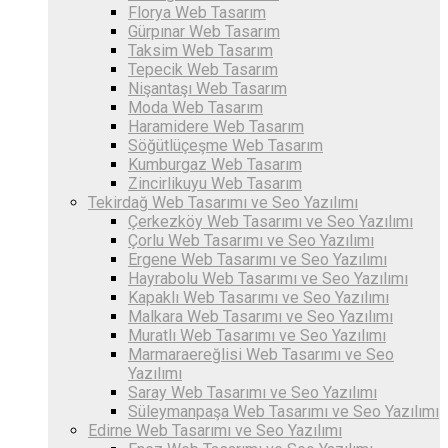
Florya Web Tasarım
Gürpınar Web Tasarım
Taksim Web Tasarım
Tepecik Web Tasarım
Nişantaşı Web Tasarım
Moda Web Tasarım
Haramidere Web Tasarım
Söğütlüçeşme Web Tasarım
Kumburgaz Web Tasarım
Zincirlikuyu Web Tasarım
Tekirdağ Web Tasarımı ve Seo Yazılımı
Çerkezköy‎ Web Tasarımı ve Seo Yazılımı
Çorlu‎ Web Tasarımı ve Seo Yazılımı
Ergene‎ Web Tasarımı ve Seo Yazılımı
Hayrabolu‎ Web Tasarımı ve Seo Yazılımı
Kapaklı‎ Web Tasarımı ve Seo Yazılımı
Malkara‎ Web Tasarımı ve Seo Yazılımı
Muratlı‎ Web Tasarımı ve Seo Yazılımı
Marmaraereğlisi‎ Web Tasarımı ve Seo
Yazılımı
Saray Web Tasarımı ve Seo Yazılımı
Süleymanpaşa ‎Web Tasarımı ve Seo Yazılımı
Edirne ‎Web Tasarımı ve Seo Yazılımı