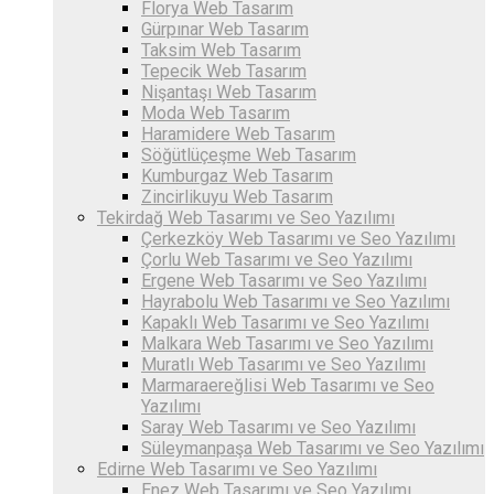
Florya Web Tasarım
Gürpınar Web Tasarım
Taksim Web Tasarım
Tepecik Web Tasarım
Nişantaşı Web Tasarım
Moda Web Tasarım
Haramidere Web Tasarım
Söğütlüçeşme Web Tasarım
Kumburgaz Web Tasarım
Zincirlikuyu Web Tasarım
Tekirdağ Web Tasarımı ve Seo Yazılımı
Çerkezköy‎ Web Tasarımı ve Seo Yazılımı
Çorlu‎ Web Tasarımı ve Seo Yazılımı
Ergene‎ Web Tasarımı ve Seo Yazılımı
Hayrabolu‎ Web Tasarımı ve Seo Yazılımı
Kapaklı‎ Web Tasarımı ve Seo Yazılımı
Malkara‎ Web Tasarımı ve Seo Yazılımı
Muratlı‎ Web Tasarımı ve Seo Yazılımı
Marmaraereğlisi‎ Web Tasarımı ve Seo
Yazılımı
Saray Web Tasarımı ve Seo Yazılımı
Süleymanpaşa ‎Web Tasarımı ve Seo Yazılımı
Edirne ‎Web Tasarımı ve Seo Yazılımı
Enez ‎Web Tasarımı ve Seo Yazılımı