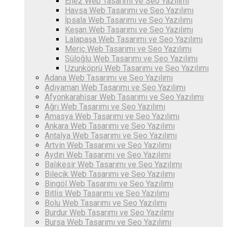
Enez ‎Web Tasarımı ve Seo Yazılımı
Havsa ‎Web Tasarımı ve Seo Yazılımı
İpsala ‎Web Tasarımı ve Seo Yazılımı
Keşan ‎Web Tasarımı ve Seo Yazılımı
Lalapaşa ‎Web Tasarımı ve Seo Yazılımı
Meriç ‎Web Tasarımı ve Seo Yazılımı
Süloğlu ‎Web Tasarımı ve Seo Yazılımı
Uzunköprü ‎Web Tasarımı ve Seo Yazılımı
Adana ‎Web Tasarımı ve Seo Yazılımı
Adıyaman ‎Web Tasarımı ve Seo Yazılımı
Afyonkarahisar ‎Web Tasarımı ve Seo Yazılımı
Ağrı ‎Web Tasarımı ve Seo Yazılımı
Amasya ‎Web Tasarımı ve Seo Yazılımı
Ankara ‎Web Tasarımı ve Seo Yazılımı
Antalya ‎Web Tasarımı ve Seo Yazılımı
Artvin ‎Web Tasarımı ve Seo Yazılımı
Aydın ‎Web Tasarımı ve Seo Yazılımı
Balıkesir ‎Web Tasarımı ve Seo Yazılımı
Bilecik ‎Web Tasarımı ve Seo Yazılımı
Bingöl ‎Web Tasarımı ve Seo Yazılımı
Bitlis ‎Web Tasarımı ve Seo Yazılımı
Bolu ‎Web Tasarımı ve Seo Yazılımı
Burdur ‎Web Tasarımı ve Seo Yazılımı
Bursa ‎Web Tasarımı ve Seo Yazılımı