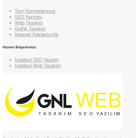
Tüm Hizmetlerimiz
SEO Yazılımı
Web Tasarım
Grafik Tasarım
İnternet Reklamcılığı
Hizmet Bölgelerimiz
İstanbul SEO Yazılım
İstanbul Web Tasarım