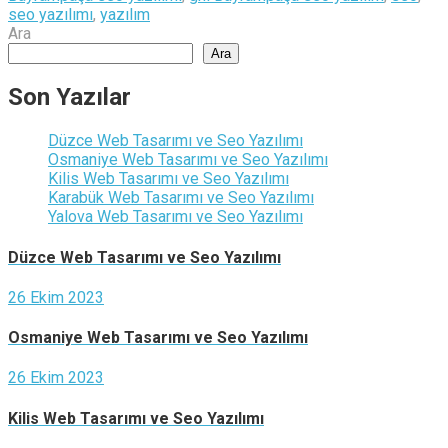
seo yazılımı
,
yazılım
Ara
Ara
Son Yazılar
Düzce ‎Web Tasarımı ve Seo Yazılımı
Osmaniye ‎Web Tasarımı ve Seo Yazılımı
Kilis ‎Web Tasarımı ve Seo Yazılımı
Karabük ‎Web Tasarımı ve Seo Yazılımı
Yalova ‎Web Tasarımı ve Seo Yazılımı
Düzce ‎Web Tasarımı ve Seo Yazılımı
26 Ekim 2023
Osmaniye ‎Web Tasarımı ve Seo Yazılımı
26 Ekim 2023
Kilis ‎Web Tasarımı ve Seo Yazılımı