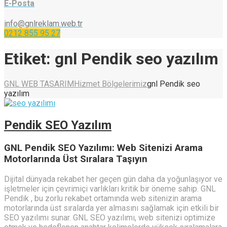
E-Posta
info@gnlreklam.web.tr
0212 855 95 27
Etiket:
gnl Pendik seo yazılım
GNL WEB TASARIM
Hizmet Bölgelerimiz
gnl Pendik seo
yazılım
Pendik SEO Yazılım
GNL Pendik SEO Yazılımı
: Web Sitenizi Arama
Motorlarında Üst Sıralara Taşıyın
Dijital dünyada rekabet her geçen gün daha da yoğunlaşıyor ve
işletmeler için çevrimiçi varlıkları kritik bir öneme sahip. GNL
Pendik , bu zorlu rekabet ortamında web sitenizin arama
motorlarında üst sıralarda yer almasını sağlamak için etkili bir
SEO yazılımı sunar. GNL SEO yazılımı, web sitenizi optimize