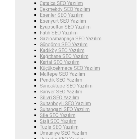
Çatalca SEO Yazılım
Çekmeköy SEO Yazılım
Esenler SEO Yazılım
Esenyurt SEO Yazılım
Eyüpsultan SEO Yazılım
Fatih SEO Yazılım
Gaziosmanpaşa SEO Yazılım
Güngören SEO Yazılım
Kadıköy SEO Yazılım
Kağıthane SEO Yazılım
Kartal SEO Yazılım
Küçükçekmece SEO Yazılım
Maltepe SEO Yazılım
Pendik SEO Yazılım
Sancaktepe SEO Yazılım
Sarıyer SEO Yazılım
Silivri SEO Yazılım
Sultanbeyli SEO Yazılım
Sultangazi SEO Yazılım
Şile SEO Yazılım
Şişli SEO Yazılım
Tuzla SEO Yazılım
Ümraniye SEO Yazılım
Üsküdar SEO Yazılım