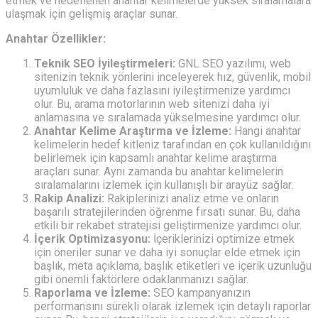
etmek ve hedeflenen anahtar kelimelerde yüksek sıralamalara
ulaşmak için gelişmiş araçlar sunar.
Anahtar Özellikler:
Teknik SEO İyileştirmeleri:
GNL SEO yazılımı, web
sitenizin teknik yönlerini inceleyerek hız, güvenlik, mobil
uyumluluk ve daha fazlasını iyileştirmenize yardımcı
olur. Bu, arama motorlarının web sitenizi daha iyi
anlamasına ve sıralamada yükselmesine yardımcı olur.
Anahtar Kelime Araştırma ve İzleme:
Hangi anahtar
kelimelerin hedef kitleniz tarafından en çok kullanıldığını
belirlemek için kapsamlı anahtar kelime araştırma
araçları sunar. Aynı zamanda bu anahtar kelimelerin
sıralamalarını izlemek için kullanışlı bir arayüz sağlar.
Rakip Analizi:
Rakiplerinizi analiz etme ve onların
başarılı stratejilerinden öğrenme fırsatı sunar. Bu, daha
etkili bir rekabet stratejisi geliştirmenize yardımcı olur.
İçerik Optimizasyonu:
İçeriklerinizi optimize etmek
için öneriler sunar ve daha iyi sonuçlar elde etmek için
başlık, meta açıklama, başlık etiketleri ve içerik uzunluğu
gibi önemli faktörlere odaklanmanızı sağlar.
Raporlama ve İzleme:
SEO kampanyanızın
performansını sürekli olarak izlemek için detaylı raporlar