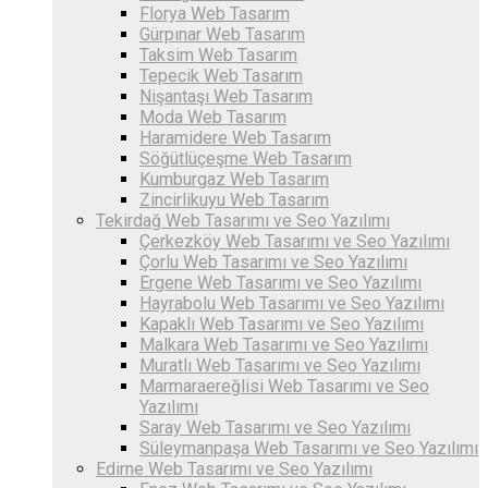
Florya Web Tasarım
Gürpınar Web Tasarım
Taksim Web Tasarım
Tepecik Web Tasarım
Nişantaşı Web Tasarım
Moda Web Tasarım
Haramidere Web Tasarım
Söğütlüçeşme Web Tasarım
Kumburgaz Web Tasarım
Zincirlikuyu Web Tasarım
Tekirdağ Web Tasarımı ve Seo Yazılımı
Çerkezköy‎ Web Tasarımı ve Seo Yazılımı
Çorlu‎ Web Tasarımı ve Seo Yazılımı
Ergene‎ Web Tasarımı ve Seo Yazılımı
Hayrabolu‎ Web Tasarımı ve Seo Yazılımı
Kapaklı‎ Web Tasarımı ve Seo Yazılımı
Malkara‎ Web Tasarımı ve Seo Yazılımı
Muratlı‎ Web Tasarımı ve Seo Yazılımı
Marmaraereğlisi‎ Web Tasarımı ve Seo
Yazılımı
Saray Web Tasarımı ve Seo Yazılımı
Süleymanpaşa ‎Web Tasarımı ve Seo Yazılımı
Edirne ‎Web Tasarımı ve Seo Yazılımı