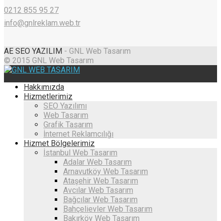
0212 855 95 27
info@gnlreklam.web.tr
AE SEO YAZILIM
- GNL Web Tasarım
© 2015 GNL Web Tasarım
Hakkımızda
Hizmetlerimiz
SEO Yazılımı
Web Tasarım
Grafik Tasarım
İnternet Reklamcılığı
Hizmet Bölgelerimiz
İstanbul Web Tasarım
Adalar Web Tasarım
Arnavutköy Web Tasarım
Ataşehir Web Tasarım
Avcılar Web Tasarım
Bağcılar Web Tasarım
Bahçelievler Web Tasarım
Bakırköy Web Tasarım