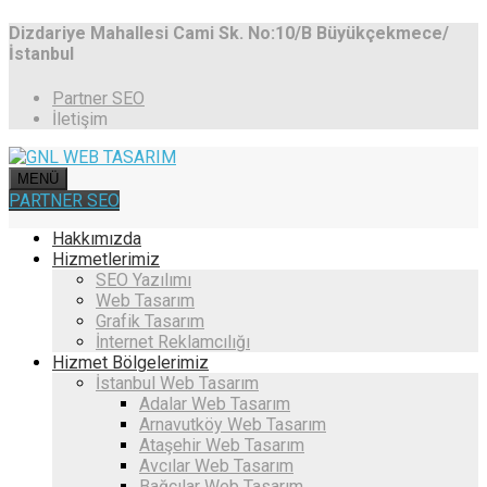
Dizdariye Mahallesi Cami Sk. No:10/B Büyükçekmece/
İstanbul
Partner SEO
İletişim
MENÜ
PARTNER SEO
Hakkımızda
Hizmetlerimiz
SEO Yazılımı
Web Tasarım
Grafik Tasarım
İnternet Reklamcılığı
Hizmet Bölgelerimiz
İstanbul Web Tasarım
Adalar Web Tasarım
Arnavutköy Web Tasarım
Ataşehir Web Tasarım
Avcılar Web Tasarım
Bağcılar Web Tasarım