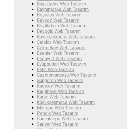
Başakşehir Web Tasarım
Bayrampaşa Web Tasarım
Beşiktaş Web Tasarım
Beykoz Web Tasarım
Beylikdüzü Web Tasarım
Beyoğlu Web Tasarım
Büyükçekmece Web Tasarım
Çatalca Web Tasarım
Çekmeköy Web Tasarım
Esenler Web Tasarım
Esenyurt Web Tasarım
Eyüpsultan Web Tasarım
Fatih Web Tasarım
Gaziosmanpaşa Web Tasarım
Güngören Web Tasarım
Kadıköy Web Tasarım
Kağıthane Web Tasarım
Kartal Web Tasarım
Küçükçekmece Web Tasarım
Maltepe Web Tasarım
Pendik Web Tasarım
Sancaktepe Web Tasarım
Sarıyer Web Tasarım