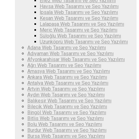
Enez ‎Web Tasarımı ve Seo Yazılımı
Havsa ‎Web Tasarımı ve Seo Yazılımı
İpsala ‎Web Tasarımı ve Seo Yazılımı
Keşan ‎Web Tasarımı ve Seo Yazılımı
Lalapaşa ‎Web Tasarımı ve Seo Yazılımı
Meriç ‎Web Tasarımı ve Seo Yazılımı
Süloğlu ‎Web Tasarımı ve Seo Yazılımı
Uzunköprü ‎Web Tasarımı ve Seo Yazılımı
Adana ‎Web Tasarımı ve Seo Yazılımı
Adıyaman ‎Web Tasarımı ve Seo Yazılımı
Afyonkarahisar ‎Web Tasarımı ve Seo Yazılımı
Ağrı ‎Web Tasarımı ve Seo Yazılımı
Amasya ‎Web Tasarımı ve Seo Yazılımı
Ankara ‎Web Tasarımı ve Seo Yazılımı
Antalya ‎Web Tasarımı ve Seo Yazılımı
Artvin ‎Web Tasarımı ve Seo Yazılımı
Aydın ‎Web Tasarımı ve Seo Yazılımı
Balıkesir ‎Web Tasarımı ve Seo Yazılımı
Bilecik ‎Web Tasarımı ve Seo Yazılımı
Bingöl ‎Web Tasarımı ve Seo Yazılımı
Bitlis ‎Web Tasarımı ve Seo Yazılımı
Bolu ‎Web Tasarımı ve Seo Yazılımı
Burdur ‎Web Tasarımı ve Seo Yazılımı
Bursa ‎Web Tasarımı ve Seo Yazılımı