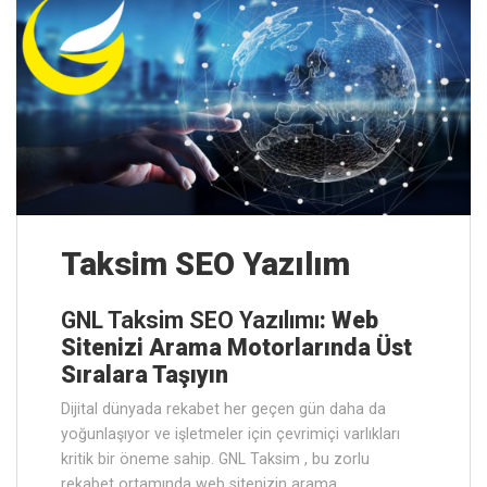
Taksim SEO Yazılım
GNL Taksim SEO Yazılımı
: Web
Sitenizi Arama Motorlarında Üst
Sıralara Taşıyın
Dijital dünyada rekabet her geçen gün daha da
yoğunlaşıyor ve işletmeler için çevrimiçi varlıkları
kritik bir öneme sahip. GNL Taksim , bu zorlu
rekabet ortamında web sitenizin arama