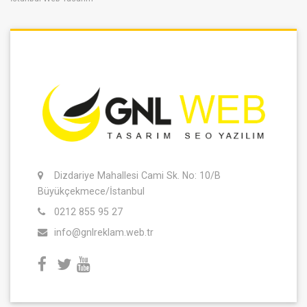
Dizdariye Mahallesi Cami Sk. No: 10/B
Büyükçekmece/İstanbul
0212 855 95 27
info@gnlreklam.web.tr