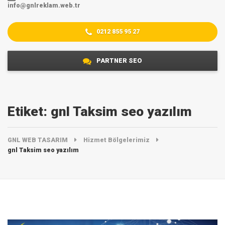
info@gnlreklam.web.tr
0212 855 95 27
PARTNER SEO
Etiket:
gnl Taksim seo yazılım
GNL WEB TASARIM
Hizmet Bölgelerimiz
gnl Taksim seo yazılım