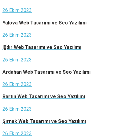
26 Ekim 2023
Yalova ‎Web Tasarımı ve Seo Yazılımı
26 Ekim 2023
Iğdır ‎Web Tasarımı ve Seo Yazılımı
26 Ekim 2023
Ardahan ‎Web Tasarımı ve Seo Yazılımı
26 Ekim 2023
Bartın ‎Web Tasarımı ve Seo Yazılımı
26 Ekim 2023
Şırnak ‎Web Tasarımı ve Seo Yazılımı
26 Ekim 2023