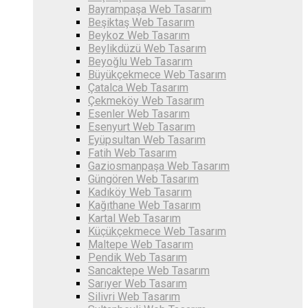
Bayrampaşa Web Tasarım
Beşiktaş Web Tasarım
Beykoz Web Tasarım
Beylikdüzü Web Tasarım
Beyoğlu Web Tasarım
Büyükçekmece Web Tasarım
Çatalca Web Tasarım
Çekmeköy Web Tasarım
Esenler Web Tasarım
Esenyurt Web Tasarım
Eyüpsultan Web Tasarım
Fatih Web Tasarım
Gaziosmanpaşa Web Tasarım
Güngören Web Tasarım
Kadıköy Web Tasarım
Kağıthane Web Tasarım
Kartal Web Tasarım
Küçükçekmece Web Tasarım
Maltepe Web Tasarım
Pendik Web Tasarım
Sancaktepe Web Tasarım
Sarıyer Web Tasarım
Silivri Web Tasarım