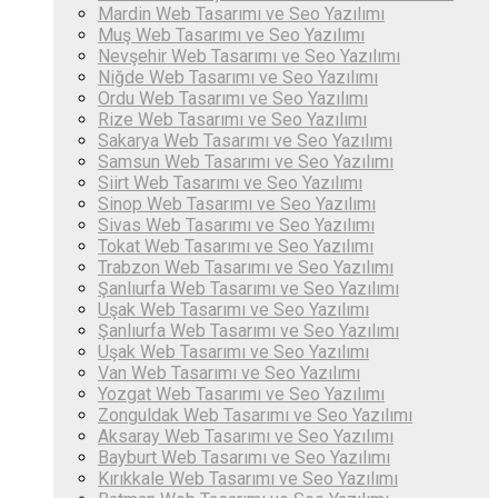
Mardin ‎Web Tasarımı ve Seo Yazılımı
Muş ‎Web Tasarımı ve Seo Yazılımı
Nevşehir ‎Web Tasarımı ve Seo Yazılımı
Niğde ‎Web Tasarımı ve Seo Yazılımı
Ordu ‎Web Tasarımı ve Seo Yazılımı
Rize ‎Web Tasarımı ve Seo Yazılımı
Sakarya ‎Web Tasarımı ve Seo Yazılımı
Samsun ‎Web Tasarımı ve Seo Yazılımı
Siirt ‎Web Tasarımı ve Seo Yazılımı
Sinop ‎Web Tasarımı ve Seo Yazılımı
Sivas ‎Web Tasarımı ve Seo Yazılımı
Tokat ‎Web Tasarımı ve Seo Yazılımı
Trabzon ‎Web Tasarımı ve Seo Yazılımı
Şanlıurfa ‎Web Tasarımı ve Seo Yazılımı
Uşak ‎Web Tasarımı ve Seo Yazılımı
Şanlıurfa ‎Web Tasarımı ve Seo Yazılımı
Uşak ‎Web Tasarımı ve Seo Yazılımı
Van ‎Web Tasarımı ve Seo Yazılımı
Yozgat ‎Web Tasarımı ve Seo Yazılımı
Zonguldak ‎Web Tasarımı ve Seo Yazılımı
Aksaray ‎Web Tasarımı ve Seo Yazılımı
Bayburt ‎Web Tasarımı ve Seo Yazılımı
Kırıkkale ‎Web Tasarımı ve Seo Yazılımı