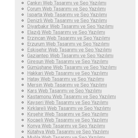
Çankırı ‎Web Tasarımı ve Seo Yazılımı
Çorum ‎Web Tasarımı ve Seo Yazılımı
Isparta ‎Web Tasarımı ve Seo Yazılımı
Denizli ‎Web Tasarımı ve Seo Yazılımı
Diyarbakır ‎Web Tasarımı ve Seo Yazılımı
Elazığ ‎Web Tasarımı ve Seo Yazılımı
Erzincan ‎Web Tasarımı ve Seo Yazılımı
Erzurum ‎Web Tasarımı ve Seo Yazılımı
Eskişehir ‎Web Tasarımı ve Seo Yazılımı
Gaziantep ‎Web Tasarımı ve Seo Yazılımı
Giresun ‎Web Tasarımı ve Seo Yazılımı
Gümüşhane ‎Web Tasarımı ve Seo Yazılımı
Hakkari ‎Web Tasarımı ve Seo Yazılımı
Hatay ‎Web Tasarımı ve Seo Yazılımı
Mersin ‎Web Tasarımı ve Seo Yazılımı
Kars ‎Web Tasarımı ve Seo Yazılımı
Kastamonu ‎Web Tasarımı ve Seo Yazılımı
Kayseri ‎Web Tasarımı ve Seo Yazılımı
Kırklareli ‎Web Tasarımı ve Seo Yazılımı
Kırşehir ‎Web Tasarımı ve Seo Yazılımı
Kocaeli ‎Web Tasarımı ve Seo Yazılımı
Konya ‎Web Tasarımı ve Seo Yazılımı
Kütahya ‎Web Tasarımı ve Seo Yazılımı
Muğla ‎Web Tasarımı ve Seo Yazılımı