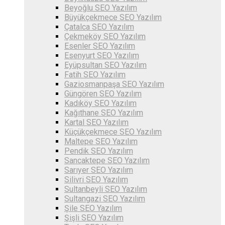
Beyoğlu SEO Yazılım
Büyükçekmece SEO Yazılım
Çatalca SEO Yazılım
Çekmeköy SEO Yazılım
Esenler SEO Yazılım
Esenyurt SEO Yazılım
Eyüpsultan SEO Yazılım
Fatih SEO Yazılım
Gaziosmanpaşa SEO Yazılım
Güngören SEO Yazılım
Kadıköy SEO Yazılım
Kağıthane SEO Yazılım
Kartal SEO Yazılım
Küçükçekmece SEO Yazılım
Maltepe SEO Yazılım
Pendik SEO Yazılım
Sancaktepe SEO Yazılım
Sarıyer SEO Yazılım
Silivri SEO Yazılım
Sultanbeyli SEO Yazılım
Sultangazi SEO Yazılım
Şile SEO Yazılım
Şişli SEO Yazılım