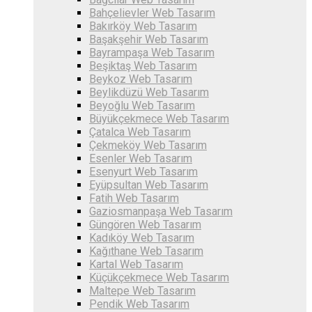
Bahçelievler Web Tasarım
Bakırköy Web Tasarım
Başakşehir Web Tasarım
Bayrampaşa Web Tasarım
Beşiktaş Web Tasarım
Beykoz Web Tasarım
Beylikdüzü Web Tasarım
Beyoğlu Web Tasarım
Büyükçekmece Web Tasarım
Çatalca Web Tasarım
Çekmeköy Web Tasarım
Esenler Web Tasarım
Esenyurt Web Tasarım
Eyüpsultan Web Tasarım
Fatih Web Tasarım
Gaziosmanpaşa Web Tasarım
Güngören Web Tasarım
Kadıköy Web Tasarım
Kağıthane Web Tasarım
Kartal Web Tasarım
Küçükçekmece Web Tasarım
Maltepe Web Tasarım
Pendik Web Tasarım