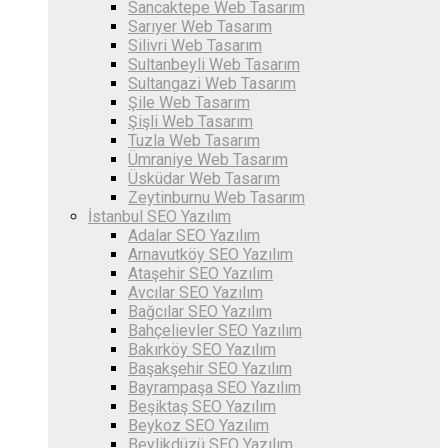
Sancaktepe Web Tasarım
Sarıyer Web Tasarım
Silivri Web Tasarım
Sultanbeyli Web Tasarım
Sultangazi Web Tasarım
Şile Web Tasarım
Şişli Web Tasarım
Tuzla Web Tasarım
Ümraniye Web Tasarım
Üsküdar Web Tasarım
Zeytinburnu Web Tasarım
İstanbul SEO Yazılım
Adalar SEO Yazılım
Arnavutköy SEO Yazılım
Ataşehir SEO Yazılım
Avcılar SEO Yazılım
Bağcılar SEO Yazılım
Bahçelievler SEO Yazılım
Bakırköy SEO Yazılım
Başakşehir SEO Yazılım
Bayrampaşa SEO Yazılım
Beşiktaş SEO Yazılım
Beykoz SEO Yazılım
Beylikdüzü SEO Yazılım