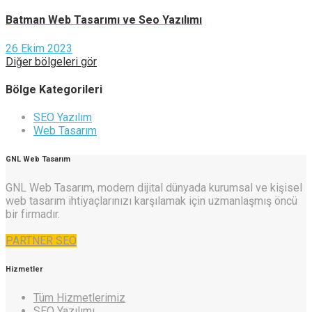
Batman ‎Web Tasarımı ve Seo Yazılımı
26 Ekim 2023
Diğer bölgeleri gör
Bölge Kategorileri
SEO Yazılım
Web Tasarım
GNL Web Tasarım
GNL Web Tasarım, modern dijital dünyada kurumsal ve kişisel
web tasarım ihtiyaçlarınızı karşılamak için uzmanlaşmış öncü
bir firmadır.
PARTNER SEO
Hizmetler
Tüm Hizmetlerimiz
SEO Yazılımı