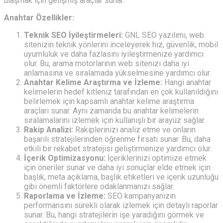
ulaşmak için gelişmiş araçlar sunar.
Anahtar Özellikler:
Teknik SEO İyileştirmeleri:
GNL SEO yazılımı, web
sitenizin teknik yönlerini inceleyerek hız, güvenlik, mobil
uyumluluk ve daha fazlasını iyileştirmenize yardımcı
olur. Bu, arama motorlarının web sitenizi daha iyi
anlamasına ve sıralamada yükselmesine yardımcı olur.
Anahtar Kelime Araştırma ve İzleme:
Hangi anahtar
kelimelerin hedef kitleniz tarafından en çok kullanıldığını
belirlemek için kapsamlı anahtar kelime araştırma
araçları sunar. Aynı zamanda bu anahtar kelimelerin
sıralamalarını izlemek için kullanışlı bir arayüz sağlar.
Rakip Analizi:
Rakiplerinizi analiz etme ve onların
başarılı stratejilerinden öğrenme fırsatı sunar. Bu, daha
etkili bir rekabet stratejisi geliştirmenize yardımcı olur.
İçerik Optimizasyonu:
İçeriklerinizi optimize etmek
için öneriler sunar ve daha iyi sonuçlar elde etmek için
başlık, meta açıklama, başlık etiketleri ve içerik uzunluğu
gibi önemli faktörlere odaklanmanızı sağlar.
Raporlama ve İzleme:
SEO kampanyanızın
performansını sürekli olarak izlemek için detaylı raporlar
sunar. Bu, hangi stratejilerin işe yaradığını görmek ve