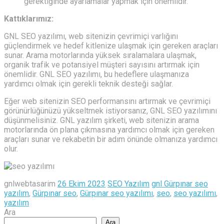
gerektiğinde ayarlamalar yapmak için önemlidir.
Kattıklarımız:
GNL SEO yazılımı, web sitenizin çevrimiçi varlığını
güçlendirmek ve hedef kitlenize ulaşmak için gereken araçları
sunar. Arama motorlarında yüksek sıralamalara ulaşmak,
organik trafik ve potansiyel müşteri sayısını artırmak için
önemlidir. GNL SEO yazılımı, bu hedeflere ulaşmanıza
yardımcı olmak için gerekli teknik desteği sağlar.
Eğer web sitenizin SEO performansını artırmak ve çevrimiçi
görünürlüğünüzü yükseltmek istiyorsanız, GNL SEO yazılımını
düşünmelisiniz. GNL yazılım şirketi, web sitenizin arama
motorlarında ön plana çıkmasına yardımcı olmak için gereken
araçları sunar ve rekabetin bir adım önünde olmanıza yardımcı
olur.
gnlwebtasarim
26 Ekim 2023
SEO Yazılım
gnl Gürpınar seo
yazılım
,
Gürpınar seo
,
Gürpınar seo yazılımı
,
seo
,
seo yazılımı
,
yazılım
Ara
Ara