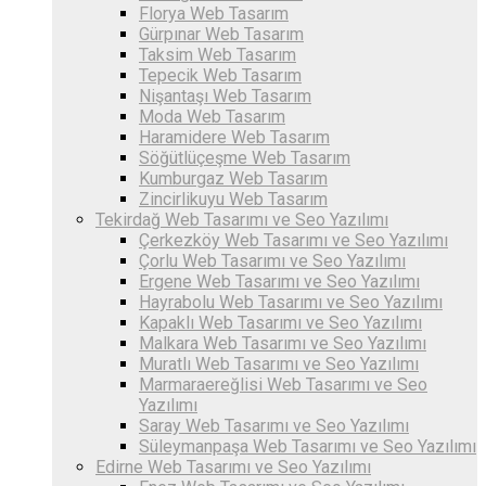
Florya Web Tasarım
Gürpınar Web Tasarım
Taksim Web Tasarım
Tepecik Web Tasarım
Nişantaşı Web Tasarım
Moda Web Tasarım
Haramidere Web Tasarım
Söğütlüçeşme Web Tasarım
Kumburgaz Web Tasarım
Zincirlikuyu Web Tasarım
Tekirdağ Web Tasarımı ve Seo Yazılımı
Çerkezköy‎ Web Tasarımı ve Seo Yazılımı
Çorlu‎ Web Tasarımı ve Seo Yazılımı
Ergene‎ Web Tasarımı ve Seo Yazılımı
Hayrabolu‎ Web Tasarımı ve Seo Yazılımı
Kapaklı‎ Web Tasarımı ve Seo Yazılımı
Malkara‎ Web Tasarımı ve Seo Yazılımı
Muratlı‎ Web Tasarımı ve Seo Yazılımı
Marmaraereğlisi‎ Web Tasarımı ve Seo
Yazılımı
Saray Web Tasarımı ve Seo Yazılımı
Süleymanpaşa ‎Web Tasarımı ve Seo Yazılımı
Edirne ‎Web Tasarımı ve Seo Yazılımı