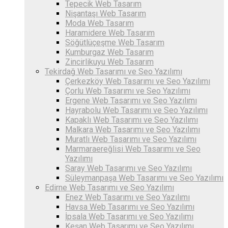
Tepecik Web Tasarım
Nişantaşı Web Tasarım
Moda Web Tasarım
Haramidere Web Tasarım
Söğütlüçeşme Web Tasarım
Kumburgaz Web Tasarım
Zincirlikuyu Web Tasarım
Tekirdağ Web Tasarımı ve Seo Yazılımı
Çerkezköy‎ Web Tasarımı ve Seo Yazılımı
Çorlu‎ Web Tasarımı ve Seo Yazılımı
Ergene‎ Web Tasarımı ve Seo Yazılımı
Hayrabolu‎ Web Tasarımı ve Seo Yazılımı
Kapaklı‎ Web Tasarımı ve Seo Yazılımı
Malkara‎ Web Tasarımı ve Seo Yazılımı
Muratlı‎ Web Tasarımı ve Seo Yazılımı
Marmaraereğlisi‎ Web Tasarımı ve Seo
Yazılımı
Saray Web Tasarımı ve Seo Yazılımı
Süleymanpaşa ‎Web Tasarımı ve Seo Yazılımı
Edirne ‎Web Tasarımı ve Seo Yazılımı
Enez ‎Web Tasarımı ve Seo Yazılımı
Havsa ‎Web Tasarımı ve Seo Yazılımı
İpsala ‎Web Tasarımı ve Seo Yazılımı
Keşan ‎Web Tasarımı ve Seo Yazılımı