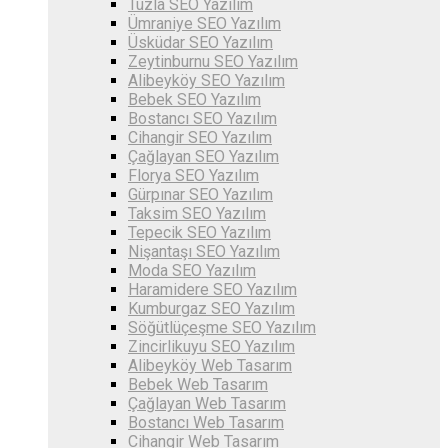
Tuzla SEO Yazılım
Ümraniye SEO Yazılım
Üsküdar SEO Yazılım
Zeytinburnu SEO Yazılım
Alibeyköy SEO Yazılım
Bebek SEO Yazılım
Bostancı SEO Yazılım
Cihangir SEO Yazılım
Çağlayan SEO Yazılım
Florya SEO Yazılım
Gürpınar SEO Yazılım
Taksim SEO Yazılım
Tepecik SEO Yazılım
Nişantaşı SEO Yazılım
Moda SEO Yazılım
Haramidere SEO Yazılım
Kumburgaz SEO Yazılım
Söğütlüçeşme SEO Yazılım
Zincirlikuyu SEO Yazılım
Alibeyköy Web Tasarım
Bebek Web Tasarım
Çağlayan Web Tasarım
Bostancı Web Tasarım
Cihangir Web Tasarım