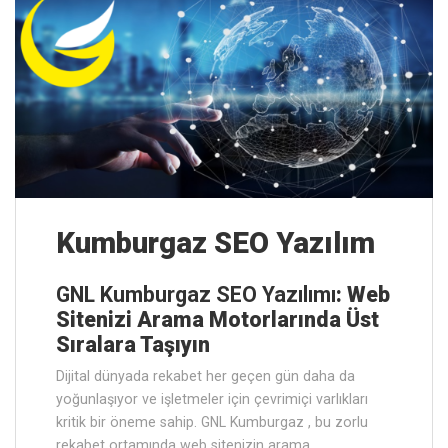
Kumburgaz SEO Yazılım
GNL Kumburgaz SEO Yazılımı
: Web
Sitenizi Arama Motorlarında Üst
Sıralara Taşıyın
Dijital dünyada rekabet her geçen gün daha da
yoğunlaşıyor ve işletmeler için çevrimiçi varlıkları
kritik bir öneme sahip. GNL Kumburgaz , bu zorlu
rekabet ortamında web sitenizin arama