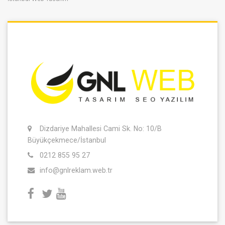
Dizdariye Mahallesi Cami Sk. No: 10/B
Büyükçekmece/İstanbul
0212 855 95 27
info@gnlreklam.web.tr