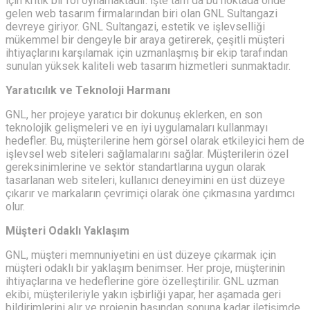
için kritik bir rol oynamaktadır. İşte tam da bu noktada önde
gelen web tasarım firmalarından biri olan GNL Sultangazi
devreye giriyor. GNL Sultangazi, estetik ve işlevselliği
mükemmel bir dengeyle bir araya getirerek, çeşitli müşteri
ihtiyaçlarını karşılamak için uzmanlaşmış bir ekip tarafından
sunulan yüksek kaliteli web tasarım hizmetleri sunmaktadır.
Yaratıcılık ve Teknoloji Harmanı
GNL, her projeye yaratıcı bir dokunuş eklerken, en son
teknolojik gelişmeleri ve en iyi uygulamaları kullanmayı
hedefler. Bu, müşterilerine hem görsel olarak etkileyici hem de
işlevsel web siteleri sağlamalarını sağlar. Müşterilerin özel
gereksinimlerine ve sektör standartlarına uygun olarak
tasarlanan web siteleri, kullanıcı deneyimini en üst düzeye
çıkarır ve markaların çevrimiçi olarak öne çıkmasına yardımcı
olur.
Müşteri Odaklı Yaklaşım
GNL, müşteri memnuniyetini en üst düzeye çıkarmak için
müşteri odaklı bir yaklaşım benimser. Her proje, müşterinin
ihtiyaçlarına ve hedeflerine göre özelleştirilir. GNL uzman
ekibi, müşterileriyle yakın işbirliği yapar, her aşamada geri
bildirimlerini alır ve projenin başından sonuna kadar iletişimde