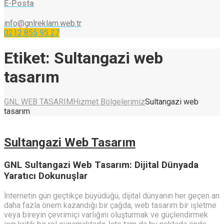
E-Posta
info@gnlreklam.web.tr
0212 855 95 27
Etiket:
Sultangazi web
tasarım
GNL WEB TASARIM
Hizmet Bölgelerimiz
Sultangazi web
tasarım
Sultangazi Web Tasarım
GNL Sultangazi Web Tasarım: Dijital Dünyada
Yaratıcı Dokunuşlar
İnternetin gün geçtikçe büyüdüğü, dijital dünyanın her geçen an
daha fazla önem kazandığı bir çağda, web tasarım bir işletme
veya bireyin çevrimiçi varlığını oluşturmak ve güçlendirmek