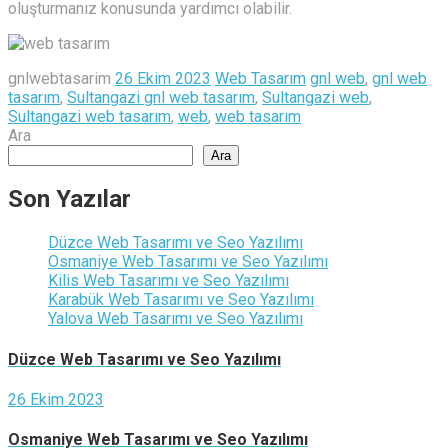
oluşturmanız konusunda yardımcı olabilir.
gnlwebtasarim
26 Ekim 2023
Web Tasarım
gnl web
,
gnl web
tasarım
,
Sultangazi gnl web tasarım
,
Sultangazi web
,
Sultangazi web tasarım
,
web
,
web tasarım
Ara
Ara
Son Yazılar
Düzce ‎Web Tasarımı ve Seo Yazılımı
Osmaniye ‎Web Tasarımı ve Seo Yazılımı
Kilis ‎Web Tasarımı ve Seo Yazılımı
Karabük ‎Web Tasarımı ve Seo Yazılımı
Yalova ‎Web Tasarımı ve Seo Yazılımı
Düzce ‎Web Tasarımı ve Seo Yazılımı
26 Ekim 2023
Osmaniye ‎Web Tasarımı ve Seo Yazılımı