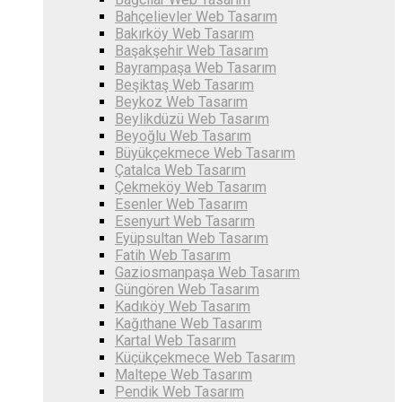
Bahçelievler Web Tasarım
Bakırköy Web Tasarım
Başakşehir Web Tasarım
Bayrampaşa Web Tasarım
Beşiktaş Web Tasarım
Beykoz Web Tasarım
Beylikdüzü Web Tasarım
Beyoğlu Web Tasarım
Büyükçekmece Web Tasarım
Çatalca Web Tasarım
Çekmeköy Web Tasarım
Esenler Web Tasarım
Esenyurt Web Tasarım
Eyüpsultan Web Tasarım
Fatih Web Tasarım
Gaziosmanpaşa Web Tasarım
Güngören Web Tasarım
Kadıköy Web Tasarım
Kağıthane Web Tasarım
Kartal Web Tasarım
Küçükçekmece Web Tasarım
Maltepe Web Tasarım
Pendik Web Tasarım