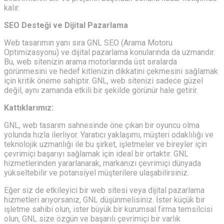
kalır.
SEO Desteği ve Dijital Pazarlama
Web tasarımın yanı sıra GNL SEO (Arama Motoru
Optimizasyonu) ve dijital pazarlama konularında da uzmandır.
Bu, web sitenizin arama motorlarında üst sıralarda
görünmesini ve hedef kitlenizin dikkatini çekmesini sağlamak
için kritik öneme sahiptir. GNL, web sitenizi sadece güzel
değil, aynı zamanda etkili bir şekilde görünür hale getirir.
Kattıklarımız:
GNL, web tasarım sahnesinde öne çıkan bir oyuncu olma
yolunda hızla ilerliyor. Yaratıcı yaklaşımı, müşteri odaklılığı ve
teknolojik uzmanlığı ile bu şirket, işletmeler ve bireyler için
çevrimiçi başarıyı sağlamak için ideal bir ortaktır. GNL
hizmetlerinden yararlanarak, markanızı çevrimiçi dünyada
yükseltebilir ve potansiyel müşterilere ulaşabilirsiniz.
Eğer siz de etkileyici bir web sitesi veya dijital pazarlama
hizmetleri arıyorsanız, GNL düşünmelisiniz. İster küçük bir
işletme sahibi olun, ister büyük bir kurumsal firma temsilcisi
olun, GNL size özgün ve başarılı çevrimiçi bir varlık