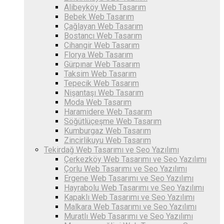
Alibeyköy Web Tasarım
Bebek Web Tasarım
Çağlayan Web Tasarım
Bostancı Web Tasarım
Cihangir Web Tasarım
Florya Web Tasarım
Gürpınar Web Tasarım
Taksim Web Tasarım
Tepecik Web Tasarım
Nişantaşı Web Tasarım
Moda Web Tasarım
Haramidere Web Tasarım
Söğütlüçeşme Web Tasarım
Kumburgaz Web Tasarım
Zincirlikuyu Web Tasarım
Tekirdağ Web Tasarımı ve Seo Yazılımı
Çerkezköy‎ Web Tasarımı ve Seo Yazılımı
Çorlu‎ Web Tasarımı ve Seo Yazılımı
Ergene‎ Web Tasarımı ve Seo Yazılımı
Hayrabolu‎ Web Tasarımı ve Seo Yazılımı
Kapaklı‎ Web Tasarımı ve Seo Yazılımı
Malkara‎ Web Tasarımı ve Seo Yazılımı
Muratlı‎ Web Tasarımı ve Seo Yazılımı