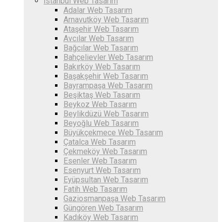
İstanbul Web Tasarım
Adalar Web Tasarım
Arnavutköy Web Tasarım
Ataşehir Web Tasarım
Avcılar Web Tasarım
Bağcılar Web Tasarım
Bahçelievler Web Tasarım
Bakırköy Web Tasarım
Başakşehir Web Tasarım
Bayrampaşa Web Tasarım
Beşiktaş Web Tasarım
Beykoz Web Tasarım
Beylikdüzü Web Tasarım
Beyoğlu Web Tasarım
Büyükçekmece Web Tasarım
Çatalca Web Tasarım
Çekmeköy Web Tasarım
Esenler Web Tasarım
Esenyurt Web Tasarım
Eyüpsultan Web Tasarım
Fatih Web Tasarım
Gaziosmanpaşa Web Tasarım
Güngören Web Tasarım
Kadıköy Web Tasarım