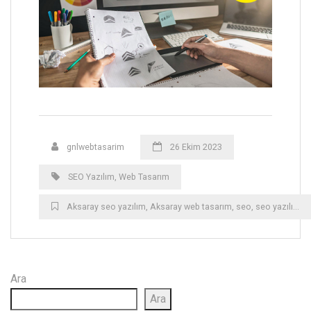
gnlwebtasarim
26 Ekim 2023
SEO Yazılım
,
Web Tasarım
Aksaray ‎seo yazılım
,
Aksaray ‎web tasarım
,
seo
,
seo yazılım
,
t
Ara
Ara