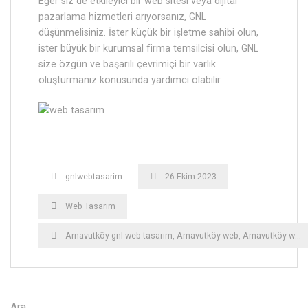
Eğer siz de etkileyici bir web sitesi veya dijital
pazarlama hizmetleri arıyorsanız, GNL
düşünmelisiniz. İster küçük bir işletme sahibi olun,
ister büyük bir kurumsal firma temsilcisi olun, GNL
size özgün ve başarılı çevrimiçi bir varlık
oluşturmanız konusunda yardımcı olabilir.
gnlwebtasarim
26 Ekim 2023
Web Tasarım
Arnavutköy gnl web tasarım
,
Arnavutköy web
,
Arnavutköy web tasarım
Ara