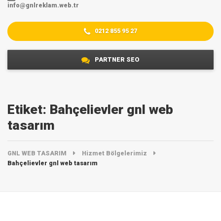
info@gnlreklam.web.tr
0212 855 95 27
PARTNER SEO
Etiket:
Bahçelievler gnl web
tasarım
GNL WEB TASARIM
Hizmet Bölgelerimiz
Bahçelievler gnl web tasarım