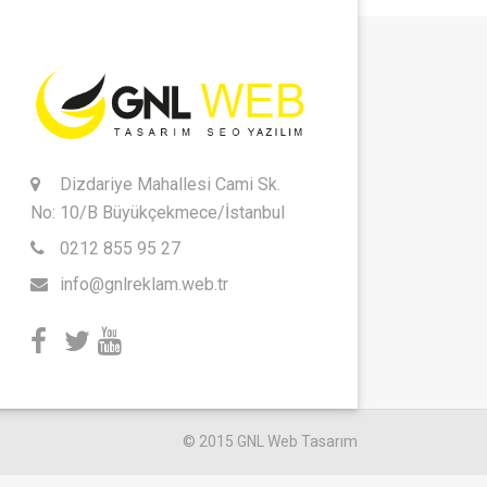
Dizdariye Mahallesi Cami Sk.
No: 10/B Büyükçekmece/İstanbul
0212 855 95 27
info@gnlreklam.web.tr
© 2015 GNL Web Tasarım