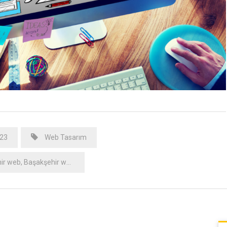
023
Web Tasarım
ir web
,
Başakşehir web tasarım
,
gnl web
,
gnl web tasarım
,
web
,
web ta