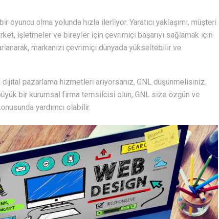
 oyuncu olma yolunda hızla ilerliyor. Yaratıcı yaklaşımı, müşteri
irket, işletmeler ve bireyler için çevrimiçi başarıyı sağlamak için
rarlanarak, markanızı çevrimiçi dünyada yükseltebilir ve
a dijital pazarlama hizmetleri arıyorsanız, GNL düşünmelisiniz.
r büyük bir kurumsal firma temsilcisi olun, GNL size özgün ve
 konusunda yardımcı olabilir.