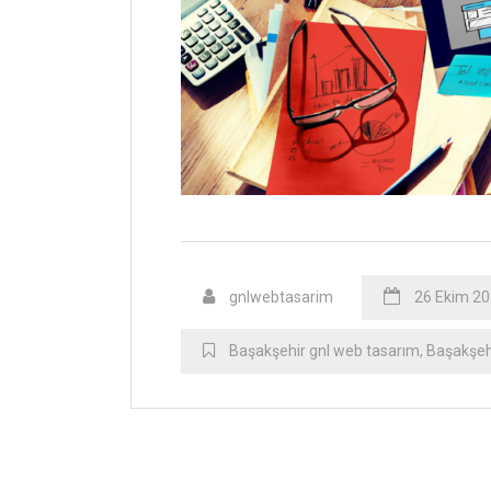
gnlwebtasarim
26 Ekim 2
Başakşehir gnl web tasarım
,
Başakşeh