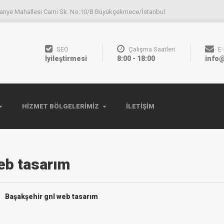
ariye Mahallesi Cami Sk. No:10/B Büyükçekmece/İstanbul
SEO
Çalışma Saatleri
E
İyileştirmesi
8:00 - 18:00
info@
HIZMET BÖLGELERIMIZ
İLETIŞIM
eb tasarım
Başakşehir gnl web tasarım