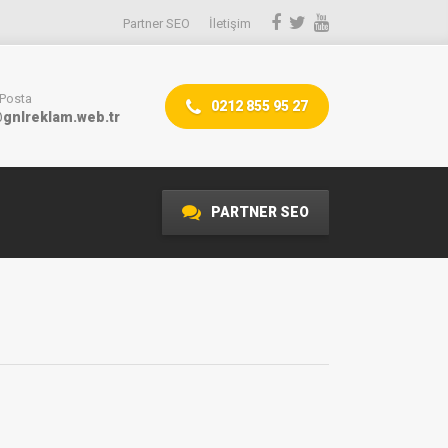
Partner SEO
İletişim
-Posta
0212 855 95 27
gnlreklam.web.tr
PARTNER SEO