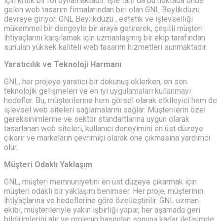
için kritik bir rol oynamaktadır. İşte tam da bu noktada önde
gelen web tasarım firmalarından biri olan GNL Beylikdüzü
devreye giriyor. GNL Beylikdüzü , estetik ve işlevselliği
mükemmel bir dengeyle bir araya getirerek, çeşitli müşteri
ihtiyaçlarını karşılamak için uzmanlaşmış bir ekip tarafından
sunulan yüksek kaliteli web tasarım hizmetleri sunmaktadır.
Yaratıcılık ve Teknoloji Harmanı
GNL, her projeye yaratıcı bir dokunuş eklerken, en son
teknolojik gelişmeleri ve en iyi uygulamaları kullanmayı
hedefler. Bu, müşterilerine hem görsel olarak etkileyici hem de
işlevsel web siteleri sağlamalarını sağlar. Müşterilerin özel
gereksinimlerine ve sektör standartlarına uygun olarak
tasarlanan web siteleri, kullanıcı deneyimini en üst düzeye
çıkarır ve markaların çevrimiçi olarak öne çıkmasına yardımcı
olur.
Müşteri Odaklı Yaklaşım
GNL, müşteri memnuniyetini en üst düzeye çıkarmak için
müşteri odaklı bir yaklaşım benimser. Her proje, müşterinin
ihtiyaçlarına ve hedeflerine göre özelleştirilir. GNL uzman
ekibi, müşterileriyle yakın işbirliği yapar, her aşamada geri
bildirimlerini alır ve projenin başından sonuna kadar iletişimde