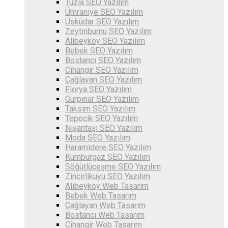
Tuzla SEO Yazılım
Ümraniye SEO Yazılım
Üsküdar SEO Yazılım
Zeytinburnu SEO Yazılım
Alibeyköy SEO Yazılım
Bebek SEO Yazılım
Bostancı SEO Yazılım
Cihangir SEO Yazılım
Çağlayan SEO Yazılım
Florya SEO Yazılım
Gürpınar SEO Yazılım
Taksim SEO Yazılım
Tepecik SEO Yazılım
Nişantaşı SEO Yazılım
Moda SEO Yazılım
Haramidere SEO Yazılım
Kumburgaz SEO Yazılım
Söğütlüçeşme SEO Yazılım
Zincirlikuyu SEO Yazılım
Alibeyköy Web Tasarım
Bebek Web Tasarım
Çağlayan Web Tasarım
Bostancı Web Tasarım
Cihangir Web Tasarım