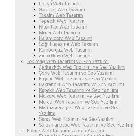
Florya Web Tasarım
Gürpınar Web Tasarım
Taksim Web Tasarım
Tepecik Web Tasarım
Nişantaşı Web Tasarım
Moda Web Tasarım
Haramidere Web Tasarım
Söğütlüçeşme Web Tasarım
Kumburgaz Web Tasarım
Zincirlikuyu Web Tasarım
Tekirdağ Web Tasarımı ve Seo Yazılımı
Çerkezköy‎ Web Tasarımı ve Seo Yazılımı
Çorlu‎ Web Tasarımı ve Seo Yazılımı
Ergene‎ Web Tasarımı ve Seo Yazılımı
Hayrabolu‎ Web Tasarımı ve Seo Yazılımı
Kapaklı‎ Web Tasarımı ve Seo Yazılımı
Malkara‎ Web Tasarımı ve Seo Yazılımı
Muratlı‎ Web Tasarımı ve Seo Yazılımı
Marmaraereğlisi‎ Web Tasarımı ve Seo
Yazılımı
Saray Web Tasarımı ve Seo Yazılımı
Süleymanpaşa ‎Web Tasarımı ve Seo Yazılımı
Edirne ‎Web Tasarımı ve Seo Yazılımı