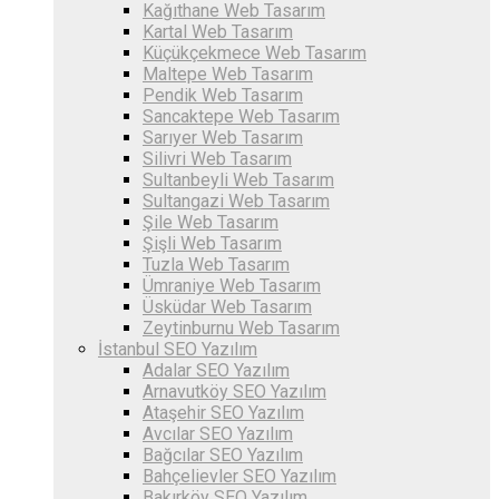
Kağıthane Web Tasarım
Kartal Web Tasarım
Küçükçekmece Web Tasarım
Maltepe Web Tasarım
Pendik Web Tasarım
Sancaktepe Web Tasarım
Sarıyer Web Tasarım
Silivri Web Tasarım
Sultanbeyli Web Tasarım
Sultangazi Web Tasarım
Şile Web Tasarım
Şişli Web Tasarım
Tuzla Web Tasarım
Ümraniye Web Tasarım
Üsküdar Web Tasarım
Zeytinburnu Web Tasarım
İstanbul SEO Yazılım
Adalar SEO Yazılım
Arnavutköy SEO Yazılım
Ataşehir SEO Yazılım
Avcılar SEO Yazılım
Bağcılar SEO Yazılım
Bahçelievler SEO Yazılım
Bakırköy SEO Yazılım