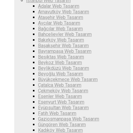
İstanbul Web Tasarım
Adalar Web Tasarım
Arnavutköy Web Tasarım
Ataşehir Web Tasarım
Avcılar Web Tasarım
Bağcılar Web Tasarım
Bahçelievler Web Tasarım
Bakırköy Web Tasarım
Başakşehir Web Tasarım
Bayrampaşa Web Tasarım
Beşiktaş Web Tasarım
Beykoz Web Tasarım
Beylikdüzü Web Tasarım
Beyoğlu Web Tasarım
Büyükçekmece Web Tasarım
Çatalca Web Tasarım
Çekmeköy Web Tasarım
Esenler Web Tasarım
Esenyurt Web Tasarım
Eyüpsultan Web Tasarım
Fatih Web Tasarım
Gaziosmanpaşa Web Tasarım
Güngören Web Tasarım
Kadıköy Web Tasarım