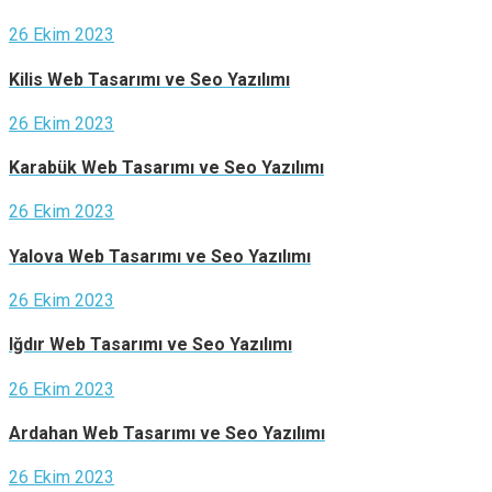
26 Ekim 2023
Kilis ‎Web Tasarımı ve Seo Yazılımı
26 Ekim 2023
Karabük ‎Web Tasarımı ve Seo Yazılımı
26 Ekim 2023
Yalova ‎Web Tasarımı ve Seo Yazılımı
26 Ekim 2023
Iğdır ‎Web Tasarımı ve Seo Yazılımı
26 Ekim 2023
Ardahan ‎Web Tasarımı ve Seo Yazılımı
26 Ekim 2023