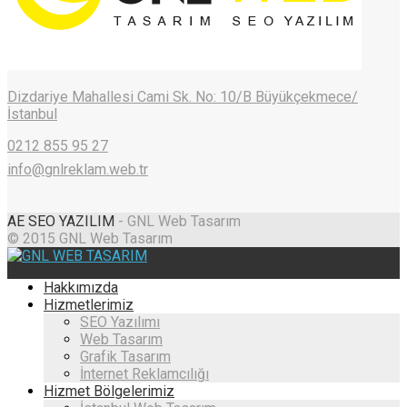
Dizdariye Mahallesi Cami Sk. No: 10/B Büyükçekmece/
İstanbul
0212 855 95 27
info@gnlreklam.web.tr
AE SEO YAZILIM
- GNL Web Tasarım
© 2015 GNL Web Tasarım
Hakkımızda
Hizmetlerimiz
SEO Yazılımı
Web Tasarım
Grafik Tasarım
İnternet Reklamcılığı
Hizmet Bölgelerimiz