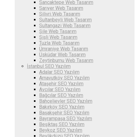
Sancaktepe Web Tasarım
Sarıyer Web Tasarım
Silivri Web Tasarım
Sultanbeyli Web Tasarım
Sultangazi Web Tasarım
Şile Web Tasarım
Şişli Web Tasarım
Tuzla Web Tasarım
Ümraniye Web Tasarım
Üsküdar Web Tasarım
Zeytinburnu Web Tasarım
İstanbul SEO Yazılım
Adalar SEO Yazılım
Arnavutköy SEO Yazılım
Ataşehir SEO Yazılım
Avcılar SEO Yazılım
Bağcılar SEO Yazılım
Bahçelievler SEO Yazılım
Bakırköy SEO Yazılım
Başakşehir SEO Yazılım
Bayrampaşa SEO Yazılım
Beşiktaş SEO Yazılım
Beykoz SEO Yazılım
Beylikdüzü SEO Yazılım