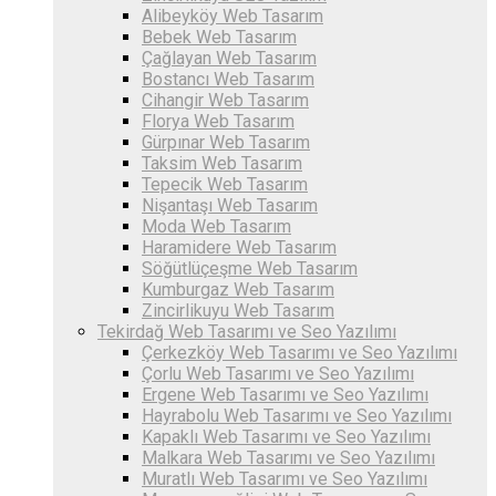
Alibeyköy Web Tasarım
Bebek Web Tasarım
Çağlayan Web Tasarım
Bostancı Web Tasarım
Cihangir Web Tasarım
Florya Web Tasarım
Gürpınar Web Tasarım
Taksim Web Tasarım
Tepecik Web Tasarım
Nişantaşı Web Tasarım
Moda Web Tasarım
Haramidere Web Tasarım
Söğütlüçeşme Web Tasarım
Kumburgaz Web Tasarım
Zincirlikuyu Web Tasarım
Tekirdağ Web Tasarımı ve Seo Yazılımı
Çerkezköy‎ Web Tasarımı ve Seo Yazılımı
Çorlu‎ Web Tasarımı ve Seo Yazılımı
Ergene‎ Web Tasarımı ve Seo Yazılımı
Hayrabolu‎ Web Tasarımı ve Seo Yazılımı
Kapaklı‎ Web Tasarımı ve Seo Yazılımı
Malkara‎ Web Tasarımı ve Seo Yazılımı
Muratlı‎ Web Tasarımı ve Seo Yazılımı