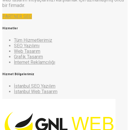
bir firmadır.
PARTNER SEO
Hizmetler
Tüm Hizmetlerimiz
SEO Yazılımı
Web Tasarım
Grafik Tasarım
İnternet Reklamcılığı
Hizmet Bölgelerimiz
İstanbul SEO Yazılım
İstanbul Web Tasarım