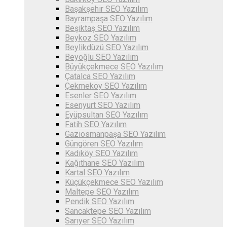
Başakşehir SEO Yazılım
Bayrampaşa SEO Yazılım
Beşiktaş SEO Yazılım
Beykoz SEO Yazılım
Beylikdüzü SEO Yazılım
Beyoğlu SEO Yazılım
Büyükçekmece SEO Yazılım
Çatalca SEO Yazılım
Çekmeköy SEO Yazılım
Esenler SEO Yazılım
Esenyurt SEO Yazılım
Eyüpsultan SEO Yazılım
Fatih SEO Yazılım
Gaziosmanpaşa SEO Yazılım
Güngören SEO Yazılım
Kadıköy SEO Yazılım
Kağıthane SEO Yazılım
Kartal SEO Yazılım
Küçükçekmece SEO Yazılım
Maltepe SEO Yazılım
Pendik SEO Yazılım
Sancaktepe SEO Yazılım
Sarıyer SEO Yazılım