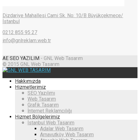
Dizdariye Mahallesi Cami Sk. No: 10/B Büyükçekmece/
İstanbul
0212 855 95 27
info@gnlreklam.web.tr
AE SEO YAZILIM
- GNL Web Tasarım
© 2015 GNL Web Tasarım
Hakkımızda
Hizmetlerimiz
SEO Yazılımı
Web Tasarım
Grafik Tasarım
İnternet Reklamcılığı
Hizmet Bölgelerimiz
İstanbul Web Tasarım
Adalar Web Tasarım
Arnavutköy Web Tasarım