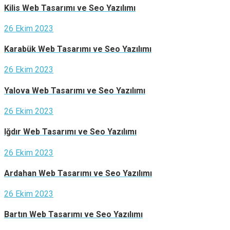
Kilis ‎Web Tasarımı ve Seo Yazılımı
26 Ekim 2023
Karabük ‎Web Tasarımı ve Seo Yazılımı
26 Ekim 2023
Yalova ‎Web Tasarımı ve Seo Yazılımı
26 Ekim 2023
Iğdır ‎Web Tasarımı ve Seo Yazılımı
26 Ekim 2023
Ardahan ‎Web Tasarımı ve Seo Yazılımı
26 Ekim 2023
Bartın ‎Web Tasarımı ve Seo Yazılımı