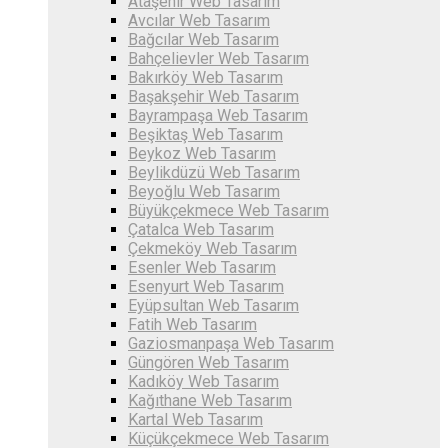
Ataşehir Web Tasarım
Avcılar Web Tasarım
Bağcılar Web Tasarım
Bahçelievler Web Tasarım
Bakırköy Web Tasarım
Başakşehir Web Tasarım
Bayrampaşa Web Tasarım
Beşiktaş Web Tasarım
Beykoz Web Tasarım
Beylikdüzü Web Tasarım
Beyoğlu Web Tasarım
Büyükçekmece Web Tasarım
Çatalca Web Tasarım
Çekmeköy Web Tasarım
Esenler Web Tasarım
Esenyurt Web Tasarım
Eyüpsultan Web Tasarım
Fatih Web Tasarım
Gaziosmanpaşa Web Tasarım
Güngören Web Tasarım
Kadıköy Web Tasarım
Kağıthane Web Tasarım
Kartal Web Tasarım
Küçükçekmece Web Tasarım