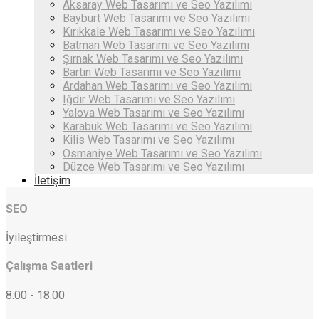
Aksaray ‎Web Tasarımı ve Seo Yazılımı
Bayburt ‎Web Tasarımı ve Seo Yazılımı
Kırıkkale ‎Web Tasarımı ve Seo Yazılımı
Batman ‎Web Tasarımı ve Seo Yazılımı
Şırnak ‎Web Tasarımı ve Seo Yazılımı
Bartın ‎Web Tasarımı ve Seo Yazılımı
Ardahan ‎Web Tasarımı ve Seo Yazılımı
Iğdır ‎Web Tasarımı ve Seo Yazılımı
Yalova ‎Web Tasarımı ve Seo Yazılımı
Karabük ‎Web Tasarımı ve Seo Yazılımı
Kilis ‎Web Tasarımı ve Seo Yazılımı
Osmaniye ‎Web Tasarımı ve Seo Yazılımı
Düzce ‎Web Tasarımı ve Seo Yazılımı
İletişim
SEO
İyileştirmesi
Çalışma Saatleri
8:00 - 18:00