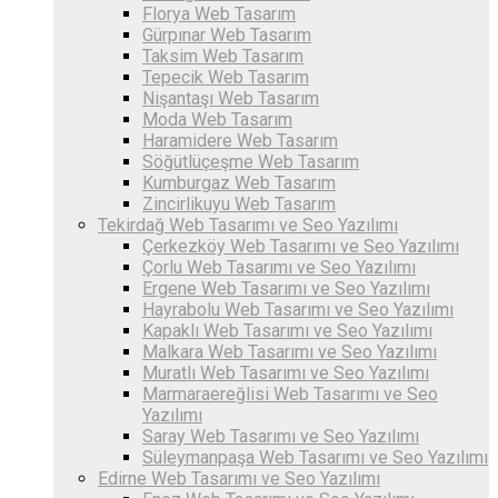
Florya Web Tasarım
Gürpınar Web Tasarım
Taksim Web Tasarım
Tepecik Web Tasarım
Nişantaşı Web Tasarım
Moda Web Tasarım
Haramidere Web Tasarım
Söğütlüçeşme Web Tasarım
Kumburgaz Web Tasarım
Zincirlikuyu Web Tasarım
Tekirdağ Web Tasarımı ve Seo Yazılımı
Çerkezköy‎ Web Tasarımı ve Seo Yazılımı
Çorlu‎ Web Tasarımı ve Seo Yazılımı
Ergene‎ Web Tasarımı ve Seo Yazılımı
Hayrabolu‎ Web Tasarımı ve Seo Yazılımı
Kapaklı‎ Web Tasarımı ve Seo Yazılımı
Malkara‎ Web Tasarımı ve Seo Yazılımı
Muratlı‎ Web Tasarımı ve Seo Yazılımı
Marmaraereğlisi‎ Web Tasarımı ve Seo
Yazılımı
Saray Web Tasarımı ve Seo Yazılımı
Süleymanpaşa ‎Web Tasarımı ve Seo Yazılımı
Edirne ‎Web Tasarımı ve Seo Yazılımı