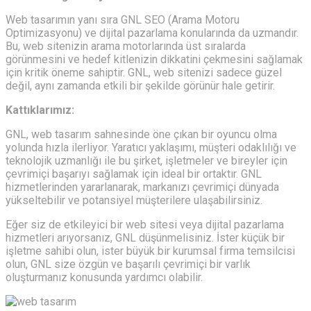
Web tasarımın yanı sıra GNL SEO (Arama Motoru
Optimizasyonu) ve dijital pazarlama konularında da uzmandır.
Bu, web sitenizin arama motorlarında üst sıralarda
görünmesini ve hedef kitlenizin dikkatini çekmesini sağlamak
için kritik öneme sahiptir. GNL, web sitenizi sadece güzel
değil, aynı zamanda etkili bir şekilde görünür hale getirir.
Kattıklarımız:
GNL, web tasarım sahnesinde öne çıkan bir oyuncu olma
yolunda hızla ilerliyor. Yaratıcı yaklaşımı, müşteri odaklılığı ve
teknolojik uzmanlığı ile bu şirket, işletmeler ve bireyler için
çevrimiçi başarıyı sağlamak için ideal bir ortaktır. GNL
hizmetlerinden yararlanarak, markanızı çevrimiçi dünyada
yükseltebilir ve potansiyel müşterilere ulaşabilirsiniz.
Eğer siz de etkileyici bir web sitesi veya dijital pazarlama
hizmetleri arıyorsanız, GNL düşünmelisiniz. İster küçük bir
işletme sahibi olun, ister büyük bir kurumsal firma temsilcisi
olun, GNL size özgün ve başarılı çevrimiçi bir varlık
oluşturmanız konusunda yardımcı olabilir.