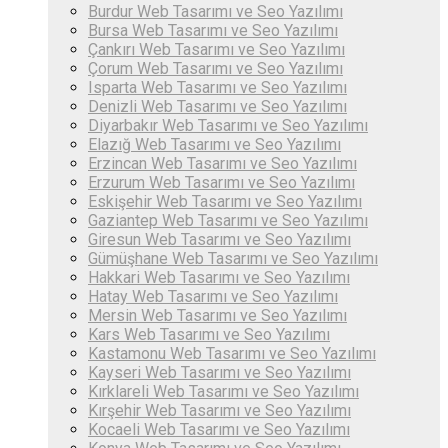
Burdur ‎Web Tasarımı ve Seo Yazılımı
Bursa ‎Web Tasarımı ve Seo Yazılımı
Çankırı ‎Web Tasarımı ve Seo Yazılımı
Çorum ‎Web Tasarımı ve Seo Yazılımı
Isparta ‎Web Tasarımı ve Seo Yazılımı
Denizli ‎Web Tasarımı ve Seo Yazılımı
Diyarbakır ‎Web Tasarımı ve Seo Yazılımı
Elazığ ‎Web Tasarımı ve Seo Yazılımı
Erzincan ‎Web Tasarımı ve Seo Yazılımı
Erzurum ‎Web Tasarımı ve Seo Yazılımı
Eskişehir ‎Web Tasarımı ve Seo Yazılımı
Gaziantep ‎Web Tasarımı ve Seo Yazılımı
Giresun ‎Web Tasarımı ve Seo Yazılımı
Gümüşhane ‎Web Tasarımı ve Seo Yazılımı
Hakkari ‎Web Tasarımı ve Seo Yazılımı
Hatay ‎Web Tasarımı ve Seo Yazılımı
Mersin ‎Web Tasarımı ve Seo Yazılımı
Kars ‎Web Tasarımı ve Seo Yazılımı
Kastamonu ‎Web Tasarımı ve Seo Yazılımı
Kayseri ‎Web Tasarımı ve Seo Yazılımı
Kırklareli ‎Web Tasarımı ve Seo Yazılımı
Kırşehir ‎Web Tasarımı ve Seo Yazılımı
Kocaeli ‎Web Tasarımı ve Seo Yazılımı