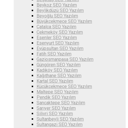
Beykoz SEO Yazılım
Beylikdüzü SEO Yazılım
Beyoğlu SEO Yazılım
Büyükçekmece SEO Yazılım
Çatalca SEO Yazılım
Çekmeköy SEO Yazılım
Esenler SEO Yazılım
Esenyurt SEO Yazılım
Eyüpsultan SEO Yazılım
Fatih SEO Yazılım
Gaziosmanpaşa SEO Yazılım
Güngören SEO Yazılım
Kadıköy SEO Yazılım
Kağıthane SEO Yazılım
Kartal SEO Yazılım
Küçükçekmece SEO Yazılım
Maltepe SEO Yazılım
Pendik SEO Yazılım
Sancaktepe SEO Yazılım
Sarıyer SEO Yazılım
Silivri SEO Yazılım
Sultanbeyli SEO Yazılım
Sultangazi SEO Yazılım