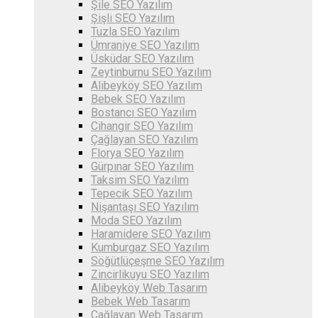
Şile SEO Yazılım
Şişli SEO Yazılım
Tuzla SEO Yazılım
Ümraniye SEO Yazılım
Üsküdar SEO Yazılım
Zeytinburnu SEO Yazılım
Alibeyköy SEO Yazılım
Bebek SEO Yazılım
Bostancı SEO Yazılım
Cihangir SEO Yazılım
Çağlayan SEO Yazılım
Florya SEO Yazılım
Gürpınar SEO Yazılım
Taksim SEO Yazılım
Tepecik SEO Yazılım
Nişantaşı SEO Yazılım
Moda SEO Yazılım
Haramidere SEO Yazılım
Kumburgaz SEO Yazılım
Söğütlüçeşme SEO Yazılım
Zincirlikuyu SEO Yazılım
Alibeyköy Web Tasarım
Bebek Web Tasarım
Çağlayan Web Tasarım