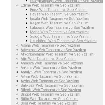
Süleymanpaşa ‎Web Tasarımı ve Seo Yazılımı
Edirne ‎Web Tasarımı ve Seo Yazılımı
Enez ‎Web Tasarımı ve Seo Yazılımı
Havsa ‎Web Tasarımı ve Seo Yazılımı
İpsala ‎Web Tasarımı ve Seo Yazılımı
Keşan ‎Web Tasarımı ve Seo Yazılımı
Lalapaşa ‎Web Tasarımı ve Seo Yazılımı
Meriç ‎Web Tasarımı ve Seo Yazılımı
Süloğlu ‎Web Tasarımı ve Seo Yazılımı
Uzunköprü ‎Web Tasarımı ve Seo Yazılımı
Adana ‎Web Tasarımı ve Seo Yazılımı
Adıyaman ‎Web Tasarımı ve Seo Yazılımı
Afyonkarahisar ‎Web Tasarımı ve Seo Yazılımı
Ağrı ‎Web Tasarımı ve Seo Yazılımı
Amasya ‎Web Tasarımı ve Seo Yazılımı
Ankara ‎Web Tasarımı ve Seo Yazılımı
Antalya ‎Web Tasarımı ve Seo Yazılımı
Artvin ‎Web Tasarımı ve Seo Yazılımı
Aydın ‎Web Tasarımı ve Seo Yazılımı
Balıkesir ‎Web Tasarımı ve Seo Yazılımı
Bilecik ‎Web Tasarımı ve Seo Yazılımı
Bingöl ‎Web Tasarımı ve Seo Yazılımı
Bitlis ‎Web Tasarımı ve Seo Yazılımı
Bolu ‎Web Tasarımı ve Seo Yazılımı