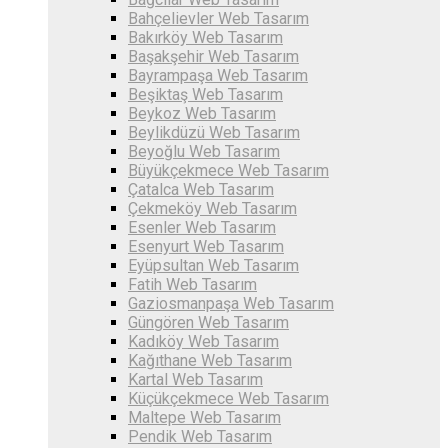
Bahçelievler Web Tasarım
Bakırköy Web Tasarım
Başakşehir Web Tasarım
Bayrampaşa Web Tasarım
Beşiktaş Web Tasarım
Beykoz Web Tasarım
Beylikdüzü Web Tasarım
Beyoğlu Web Tasarım
Büyükçekmece Web Tasarım
Çatalca Web Tasarım
Çekmeköy Web Tasarım
Esenler Web Tasarım
Esenyurt Web Tasarım
Eyüpsultan Web Tasarım
Fatih Web Tasarım
Gaziosmanpaşa Web Tasarım
Güngören Web Tasarım
Kadıköy Web Tasarım
Kağıthane Web Tasarım
Kartal Web Tasarım
Küçükçekmece Web Tasarım
Maltepe Web Tasarım
Pendik Web Tasarım