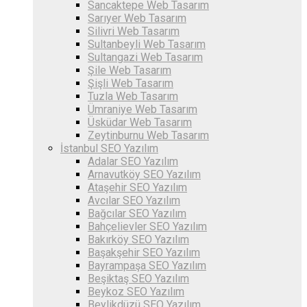
Sancaktepe Web Tasarım
Sarıyer Web Tasarım
Silivri Web Tasarım
Sultanbeyli Web Tasarım
Sultangazi Web Tasarım
Şile Web Tasarım
Şişli Web Tasarım
Tuzla Web Tasarım
Ümraniye Web Tasarım
Üsküdar Web Tasarım
Zeytinburnu Web Tasarım
İstanbul SEO Yazılım
Adalar SEO Yazılım
Arnavutköy SEO Yazılım
Ataşehir SEO Yazılım
Avcılar SEO Yazılım
Bağcılar SEO Yazılım
Bahçelievler SEO Yazılım
Bakırköy SEO Yazılım
Başakşehir SEO Yazılım
Bayrampaşa SEO Yazılım
Beşiktaş SEO Yazılım
Beykoz SEO Yazılım
Beylikdüzü SEO Yazılım