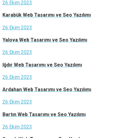
26 Ekim 2023
Karabük ‎Web Tasarımı ve Seo Yazılımı
26 Ekim 2023
Yalova ‎Web Tasarımı ve Seo Yazılımı
26 Ekim 2023
Iğdır ‎Web Tasarımı ve Seo Yazılımı
26 Ekim 2023
Ardahan ‎Web Tasarımı ve Seo Yazılımı
26 Ekim 2023
Bartın ‎Web Tasarımı ve Seo Yazılımı
26 Ekim 2023