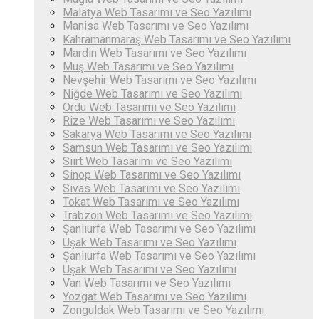
Malatya ‎Web Tasarımı ve Seo Yazılımı
Manisa ‎Web Tasarımı ve Seo Yazılımı
Kahramanmaraş ‎Web Tasarımı ve Seo Yazılımı
Mardin ‎Web Tasarımı ve Seo Yazılımı
Muş ‎Web Tasarımı ve Seo Yazılımı
Nevşehir ‎Web Tasarımı ve Seo Yazılımı
Niğde ‎Web Tasarımı ve Seo Yazılımı
Ordu ‎Web Tasarımı ve Seo Yazılımı
Rize ‎Web Tasarımı ve Seo Yazılımı
Sakarya ‎Web Tasarımı ve Seo Yazılımı
Samsun ‎Web Tasarımı ve Seo Yazılımı
Siirt ‎Web Tasarımı ve Seo Yazılımı
Sinop ‎Web Tasarımı ve Seo Yazılımı
Sivas ‎Web Tasarımı ve Seo Yazılımı
Tokat ‎Web Tasarımı ve Seo Yazılımı
Trabzon ‎Web Tasarımı ve Seo Yazılımı
Şanlıurfa ‎Web Tasarımı ve Seo Yazılımı
Uşak ‎Web Tasarımı ve Seo Yazılımı
Şanlıurfa ‎Web Tasarımı ve Seo Yazılımı
Uşak ‎Web Tasarımı ve Seo Yazılımı
Van ‎Web Tasarımı ve Seo Yazılımı
Yozgat ‎Web Tasarımı ve Seo Yazılımı
Zonguldak ‎Web Tasarımı ve Seo Yazılımı