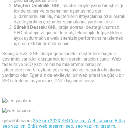
görünürlüğünüzü artırır.
Müşteri Odaklılık:
GNL, müşterileriyle yakın bir işbirliği
içinde çalışır ve projenin her aşamasında geri
bildirimlerini alır. Bu, müşterilerin ihtiyaçlarına özel olarak
özelleştirilmiş çözümler sunmalarına yardımcı olur.
Sürekli Destek:
GNL, proje sonrası desteği unutmaz.
SEO stratejinizi güncel tutmak, teknolojik değişikliklere
ayak uydurmak ve web sitenizin performansını izlemek
için sürekli bir destek sunar.
Sonuç olarak, GNL dünya genelindeki müşterilere başarılı
çevrimiçi varlıklar oluşturmak için gerekli araçları sunar. Web
tasarım ve SEO yazılımının bu mükemmel birleşimi,
işletmelerin ve bireylerin çevrimiçi alanda başarılı olmalarına
yardımcı olur. Eğer siz de etkileyici bir web sitesi ve güçlü bir
SEO stratejisi arıyorsanız, GNL düşünmelisiniz.
gnlwebtasarim
26 Ekim 2023
SEO Yazılım
,
Web Tasarım
Bitlis
‎seo yazılım
,
Bitlis ‎web tasarım
,
seo
,
seo yazılım
,
tasarım
,