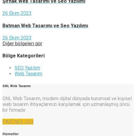
Şırnak ‎Web Tasarımı ve Seo Yazılımı
26 Ekim 2023
Batman ‎Web Tasarımı ve Seo Yazılımı
26 Ekim 2023
Diğer bölgeleri gör
Bölge Kategorileri
SEO Yazılım
Web Tasarım
GNL Web Tasarım
GNL Web Tasarım, modern dijital dünyada kurumsal ve kişisel
web tasarım ihtiyaçlarınızı karşılamak için uzmanlaşmış öncü
bir firmadır.
PARTNER SEO
Hizmetler