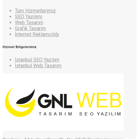
Tüm Hizmetlerimiz
SEO Yazılımı
Web Tasarım
Grafik Tasarım
İnternet Reklamcılığı
Hizmet Bölgelerimiz
İstanbul SEO Yazılım
İstanbul Web Tasarım