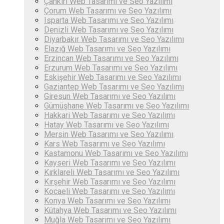
Çankırı ‎Web Tasarımı ve Seo Yazılımı
Çorum ‎Web Tasarımı ve Seo Yazılımı
Isparta ‎Web Tasarımı ve Seo Yazılımı
Denizli ‎Web Tasarımı ve Seo Yazılımı
Diyarbakır ‎Web Tasarımı ve Seo Yazılımı
Elazığ ‎Web Tasarımı ve Seo Yazılımı
Erzincan ‎Web Tasarımı ve Seo Yazılımı
Erzurum ‎Web Tasarımı ve Seo Yazılımı
Eskişehir ‎Web Tasarımı ve Seo Yazılımı
Gaziantep ‎Web Tasarımı ve Seo Yazılımı
Giresun ‎Web Tasarımı ve Seo Yazılımı
Gümüşhane ‎Web Tasarımı ve Seo Yazılımı
Hakkari ‎Web Tasarımı ve Seo Yazılımı
Hatay ‎Web Tasarımı ve Seo Yazılımı
Mersin ‎Web Tasarımı ve Seo Yazılımı
Kars ‎Web Tasarımı ve Seo Yazılımı
Kastamonu ‎Web Tasarımı ve Seo Yazılımı
Kayseri ‎Web Tasarımı ve Seo Yazılımı
Kırklareli ‎Web Tasarımı ve Seo Yazılımı
Kırşehir ‎Web Tasarımı ve Seo Yazılımı
Kocaeli ‎Web Tasarımı ve Seo Yazılımı
Konya ‎Web Tasarımı ve Seo Yazılımı
Kütahya ‎Web Tasarımı ve Seo Yazılımı
Muğla ‎Web Tasarımı ve Seo Yazılımı