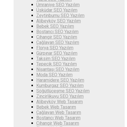
Ümraniye SEO Yazılım
Üsküdar SEO Yazılım
Zeytinburnu SEO Yazılım
Alibeyköy SEO Yazılım
Bebek SEO Yazılım
Bostancı SEO Yazılım
Cihangir SEO Yazılım
Çağlayan SEO Yazılım
Florya SEO Yazılım
Gürpınar SEO Yazılım
Taksim SEO Yazılım
Tepecik SEO Yazılım
Nişantaşı SEO Yazılım
Moda SEO Yazılım
Haramidere SEO Yazılım
Kumburgaz SEO Yazılım
Söğütlüçeşme SEO Yazılım
Zincirlikuyu SEO Yazılım
Alibeyköy Web Tasarım
Bebek Web Tasarım
Çağlayan Web Tasarım
Bostancı Web Tasarım
Cihangir Web Tasarım