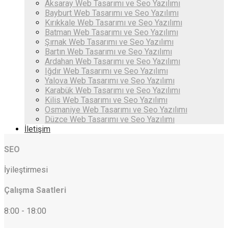
Aksaray ‎Web Tasarımı ve Seo Yazılımı
Bayburt ‎Web Tasarımı ve Seo Yazılımı
Kırıkkale ‎Web Tasarımı ve Seo Yazılımı
Batman ‎Web Tasarımı ve Seo Yazılımı
Şırnak ‎Web Tasarımı ve Seo Yazılımı
Bartın ‎Web Tasarımı ve Seo Yazılımı
Ardahan ‎Web Tasarımı ve Seo Yazılımı
Iğdır ‎Web Tasarımı ve Seo Yazılımı
Yalova ‎Web Tasarımı ve Seo Yazılımı
Karabük ‎Web Tasarımı ve Seo Yazılımı
Kilis ‎Web Tasarımı ve Seo Yazılımı
Osmaniye ‎Web Tasarımı ve Seo Yazılımı
Düzce ‎Web Tasarımı ve Seo Yazılımı
İletişim
SEO
İyileştirmesi
Çalışma Saatleri
8:00 - 18:00