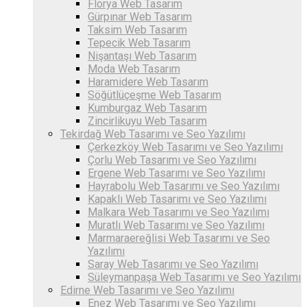
Florya Web Tasarım
Gürpınar Web Tasarım
Taksim Web Tasarım
Tepecik Web Tasarım
Nişantaşı Web Tasarım
Moda Web Tasarım
Haramidere Web Tasarım
Söğütlüçeşme Web Tasarım
Kumburgaz Web Tasarım
Zincirlikuyu Web Tasarım
Tekirdağ Web Tasarımı ve Seo Yazılımı
Çerkezköy‎ Web Tasarımı ve Seo Yazılımı
Çorlu‎ Web Tasarımı ve Seo Yazılımı
Ergene‎ Web Tasarımı ve Seo Yazılımı
Hayrabolu‎ Web Tasarımı ve Seo Yazılımı
Kapaklı‎ Web Tasarımı ve Seo Yazılımı
Malkara‎ Web Tasarımı ve Seo Yazılımı
Muratlı‎ Web Tasarımı ve Seo Yazılımı
Marmaraereğlisi‎ Web Tasarımı ve Seo
Yazılımı
Saray Web Tasarımı ve Seo Yazılımı
Süleymanpaşa ‎Web Tasarımı ve Seo Yazılımı
Edirne ‎Web Tasarımı ve Seo Yazılımı
Enez ‎Web Tasarımı ve Seo Yazılımı