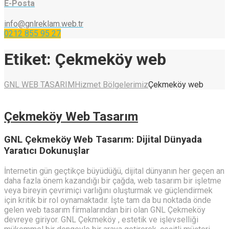
E-Posta
info@gnlreklam.web.tr
0212 855 95 27
Etiket:
Çekmeköy web
GNL WEB TASARIM
Hizmet Bölgelerimiz
Çekmeköy web
Çekmeköy Web Tasarım
GNL Çekmeköy Web Tasarım: Dijital Dünyada
Yaratıcı Dokunuşlar
İnternetin gün geçtikçe büyüdüğü, dijital dünyanın her geçen an
daha fazla önem kazandığı bir çağda, web tasarım bir işletme
veya bireyin çevrimiçi varlığını oluşturmak ve güçlendirmek
için kritik bir rol oynamaktadır. İşte tam da bu noktada önde
gelen web tasarım firmalarından biri olan GNL Çekmeköy
devreye giriyor. GNL Çekmeköy , estetik ve işlevselliği