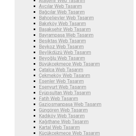
Ataşehir Web Tasarım
Avcılar Web Tasarım
Bağcılar Web Tasarım
Bahçelievler Web Tasarım
Bakırköy Web Tasarım
Başakşehir Web Tasarım
Bayrampaşa Web Tasarım
Beşiktaş Web Tasarım
Beykoz Web Tasarım
Beylikdüzü Web Tasarım
Beyoğlu Web Tasarım
Büyükçekmece Web Tasarım
Çatalca Web Tasarım
Çekmeköy Web Tasarım
Esenler Web Tasarım
Esenyurt Web Tasarım
Eyüpsultan Web Tasarım
Fatih Web Tasarım
Gaziosmanpaşa Web Tasarım
Güngören Web Tasarım
Kadıköy Web Tasarım
Kağıthane Web Tasarım
Kartal Web Tasarım
Küçükçekmece Web Tasarım