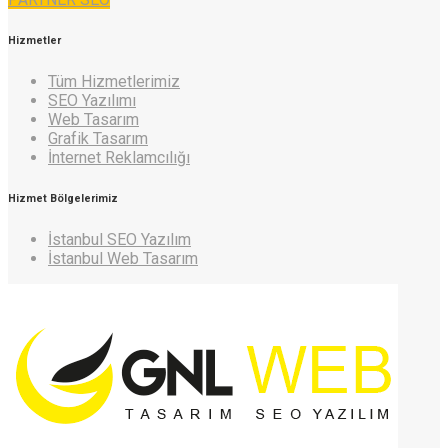
Hizmetler
Tüm Hizmetlerimiz
SEO Yazılımı
Web Tasarım
Grafik Tasarım
İnternet Reklamcılığı
Hizmet Bölgelerimiz
İstanbul SEO Yazılım
İstanbul Web Tasarım