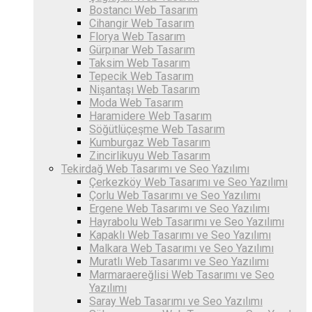
Bostancı Web Tasarım
Cihangir Web Tasarım
Florya Web Tasarım
Gürpınar Web Tasarım
Taksim Web Tasarım
Tepecik Web Tasarım
Nişantaşı Web Tasarım
Moda Web Tasarım
Haramidere Web Tasarım
Söğütlüçeşme Web Tasarım
Kumburgaz Web Tasarım
Zincirlikuyu Web Tasarım
Tekirdağ Web Tasarımı ve Seo Yazılımı
Çerkezköy‎ Web Tasarımı ve Seo Yazılımı
Çorlu‎ Web Tasarımı ve Seo Yazılımı
Ergene‎ Web Tasarımı ve Seo Yazılımı
Hayrabolu‎ Web Tasarımı ve Seo Yazılımı
Kapaklı‎ Web Tasarımı ve Seo Yazılımı
Malkara‎ Web Tasarımı ve Seo Yazılımı
Muratlı‎ Web Tasarımı ve Seo Yazılımı
Marmaraereğlisi‎ Web Tasarımı ve Seo
Yazılımı
Saray Web Tasarımı ve Seo Yazılımı