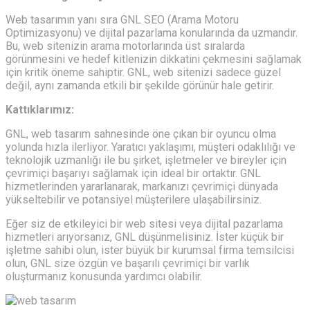
Web tasarımın yanı sıra GNL SEO (Arama Motoru
Optimizasyonu) ve dijital pazarlama konularında da uzmandır.
Bu, web sitenizin arama motorlarında üst sıralarda
görünmesini ve hedef kitlenizin dikkatini çekmesini sağlamak
için kritik öneme sahiptir. GNL, web sitenizi sadece güzel
değil, aynı zamanda etkili bir şekilde görünür hale getirir.
Kattıklarımız:
GNL, web tasarım sahnesinde öne çıkan bir oyuncu olma
yolunda hızla ilerliyor. Yaratıcı yaklaşımı, müşteri odaklılığı ve
teknolojik uzmanlığı ile bu şirket, işletmeler ve bireyler için
çevrimiçi başarıyı sağlamak için ideal bir ortaktır. GNL
hizmetlerinden yararlanarak, markanızı çevrimiçi dünyada
yükseltebilir ve potansiyel müşterilere ulaşabilirsiniz.
Eğer siz de etkileyici bir web sitesi veya dijital pazarlama
hizmetleri arıyorsanız, GNL düşünmelisiniz. İster küçük bir
işletme sahibi olun, ister büyük bir kurumsal firma temsilcisi
olun, GNL size özgün ve başarılı çevrimiçi bir varlık
oluşturmanız konusunda yardımcı olabilir.