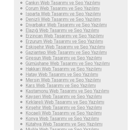
Çankırı ‎Web Tasarımı ve Seo Yazılımı
Çorum ‎Web Tasarımı ve Seo Yazılımı
Isparta ‎Web Tasarımı ve Seo Yazılımı
Denizli ‎Web Tasarımı ve Seo Yazılımı
Diyarbakır ‎Web Tasarımı ve Seo Yazılımı
Elazığ ‎Web Tasarımı ve Seo Yazılımı
Erzincan ‎Web Tasarımı ve Seo Yazılımı
Erzurum ‎Web Tasarımı ve Seo Yazılımı
Eskişehir ‎Web Tasarımı ve Seo Yazılımı
Gaziantep ‎Web Tasarımı ve Seo Yazılımı
Giresun ‎Web Tasarımı ve Seo Yazılımı
Gümüşhane ‎Web Tasarımı ve Seo Yazılımı
Hakkari ‎Web Tasarımı ve Seo Yazılımı
Hatay ‎Web Tasarımı ve Seo Yazılımı
Mersin ‎Web Tasarımı ve Seo Yazılımı
Kars ‎Web Tasarımı ve Seo Yazılımı
Kastamonu ‎Web Tasarımı ve Seo Yazılımı
Kayseri ‎Web Tasarımı ve Seo Yazılımı
Kırklareli ‎Web Tasarımı ve Seo Yazılımı
Kırşehir ‎Web Tasarımı ve Seo Yazılımı
Kocaeli ‎Web Tasarımı ve Seo Yazılımı
Konya ‎Web Tasarımı ve Seo Yazılımı
Kütahya ‎Web Tasarımı ve Seo Yazılımı
Muğla ‎Web Tasarımı ve Seo Yazılımı