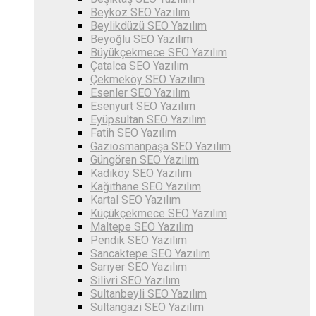
Beykoz SEO Yazılım
Beylikdüzü SEO Yazılım
Beyoğlu SEO Yazılım
Büyükçekmece SEO Yazılım
Çatalca SEO Yazılım
Çekmeköy SEO Yazılım
Esenler SEO Yazılım
Esenyurt SEO Yazılım
Eyüpsultan SEO Yazılım
Fatih SEO Yazılım
Gaziosmanpaşa SEO Yazılım
Güngören SEO Yazılım
Kadıköy SEO Yazılım
Kağıthane SEO Yazılım
Kartal SEO Yazılım
Küçükçekmece SEO Yazılım
Maltepe SEO Yazılım
Pendik SEO Yazılım
Sancaktepe SEO Yazılım
Sarıyer SEO Yazılım
Silivri SEO Yazılım
Sultanbeyli SEO Yazılım
Sultangazi SEO Yazılım