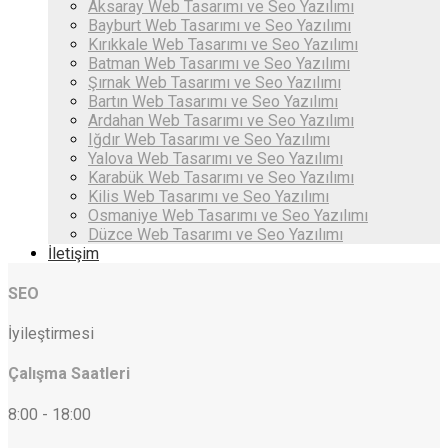
Aksaray ‎Web Tasarımı ve Seo Yazılımı
Bayburt ‎Web Tasarımı ve Seo Yazılımı
Kırıkkale ‎Web Tasarımı ve Seo Yazılımı
Batman ‎Web Tasarımı ve Seo Yazılımı
Şırnak ‎Web Tasarımı ve Seo Yazılımı
Bartın ‎Web Tasarımı ve Seo Yazılımı
Ardahan ‎Web Tasarımı ve Seo Yazılımı
Iğdır ‎Web Tasarımı ve Seo Yazılımı
Yalova ‎Web Tasarımı ve Seo Yazılımı
Karabük ‎Web Tasarımı ve Seo Yazılımı
Kilis ‎Web Tasarımı ve Seo Yazılımı
Osmaniye ‎Web Tasarımı ve Seo Yazılımı
Düzce ‎Web Tasarımı ve Seo Yazılımı
İletişim
SEO
İyileştirmesi
Çalışma Saatleri
8:00 - 18:00