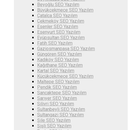
Beyoğlu SEO Yazılım
Büyükçekmece SEO Yazılım
Çatalca SEO Yazılım
Çekmeköy SEO Yazılım
Esenler SEO Yazılım
Esenyurt SEO Yazılım
Eyüpsultan SEO Yazılım
Fatih SEO Yazılım
Gaziosmanpaşa SEO Yazılım
Güngören SEO Yazılım
Kadıköy SEO Yazılım
Kağıthane SEO Yazılım
Kartal SEO Yazılım
Küçükçekmece SEO Yazılım
Maltepe SEO Yazılım
Pendik SEO Yazılım
Sancaktepe SEO Yazılım
Sarıyer SEO Yazılım
Silivri SEO Yazılım
Sultanbeyli SEO Yazılım
Sultangazi SEO Yazılım
Şile SEO Yazılım
Şişli SEO Yazılım