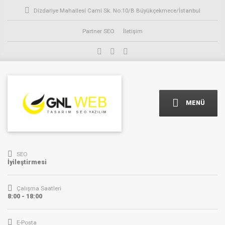
Dizdariye Mahallesi Cami Sk. No:10/B Büyükçekmece/İstanbul
Partner SEO
İletişim
MENÜ
SEO
İyileştirmesi
Çalışma Saatleri
8:00 - 18:00
E-Posta