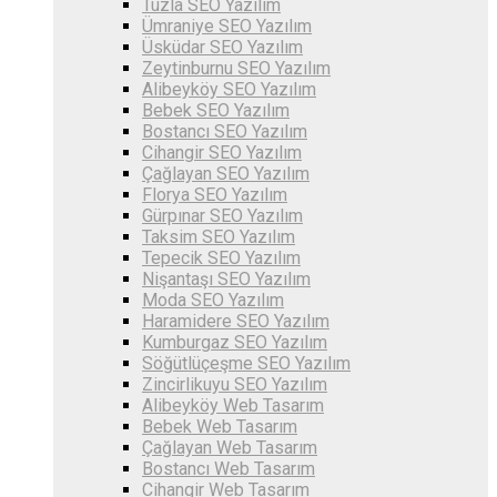
Tuzla SEO Yazılım
Ümraniye SEO Yazılım
Üsküdar SEO Yazılım
Zeytinburnu SEO Yazılım
Alibeyköy SEO Yazılım
Bebek SEO Yazılım
Bostancı SEO Yazılım
Cihangir SEO Yazılım
Çağlayan SEO Yazılım
Florya SEO Yazılım
Gürpınar SEO Yazılım
Taksim SEO Yazılım
Tepecik SEO Yazılım
Nişantaşı SEO Yazılım
Moda SEO Yazılım
Haramidere SEO Yazılım
Kumburgaz SEO Yazılım
Söğütlüçeşme SEO Yazılım
Zincirlikuyu SEO Yazılım
Alibeyköy Web Tasarım
Bebek Web Tasarım
Çağlayan Web Tasarım
Bostancı Web Tasarım
Cihangir Web Tasarım