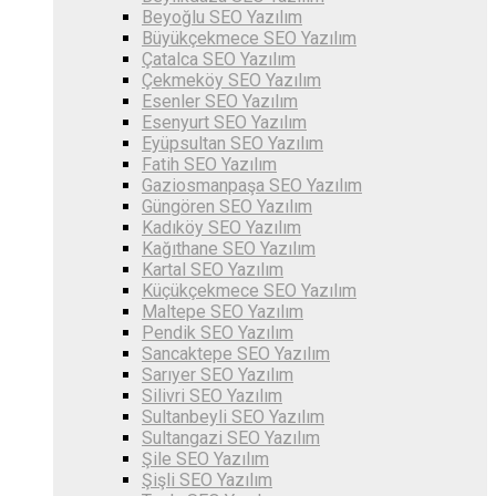
Beyoğlu SEO Yazılım
Büyükçekmece SEO Yazılım
Çatalca SEO Yazılım
Çekmeköy SEO Yazılım
Esenler SEO Yazılım
Esenyurt SEO Yazılım
Eyüpsultan SEO Yazılım
Fatih SEO Yazılım
Gaziosmanpaşa SEO Yazılım
Güngören SEO Yazılım
Kadıköy SEO Yazılım
Kağıthane SEO Yazılım
Kartal SEO Yazılım
Küçükçekmece SEO Yazılım
Maltepe SEO Yazılım
Pendik SEO Yazılım
Sancaktepe SEO Yazılım
Sarıyer SEO Yazılım
Silivri SEO Yazılım
Sultanbeyli SEO Yazılım
Sultangazi SEO Yazılım
Şile SEO Yazılım
Şişli SEO Yazılım