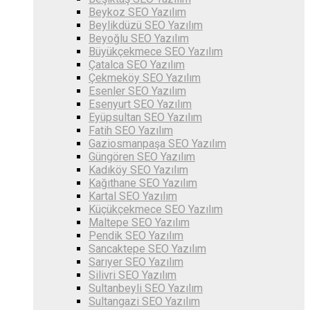
Beykoz SEO Yazılım
Beylikdüzü SEO Yazılım
Beyoğlu SEO Yazılım
Büyükçekmece SEO Yazılım
Çatalca SEO Yazılım
Çekmeköy SEO Yazılım
Esenler SEO Yazılım
Esenyurt SEO Yazılım
Eyüpsultan SEO Yazılım
Fatih SEO Yazılım
Gaziosmanpaşa SEO Yazılım
Güngören SEO Yazılım
Kadıköy SEO Yazılım
Kağıthane SEO Yazılım
Kartal SEO Yazılım
Küçükçekmece SEO Yazılım
Maltepe SEO Yazılım
Pendik SEO Yazılım
Sancaktepe SEO Yazılım
Sarıyer SEO Yazılım
Silivri SEO Yazılım
Sultanbeyli SEO Yazılım
Sultangazi SEO Yazılım