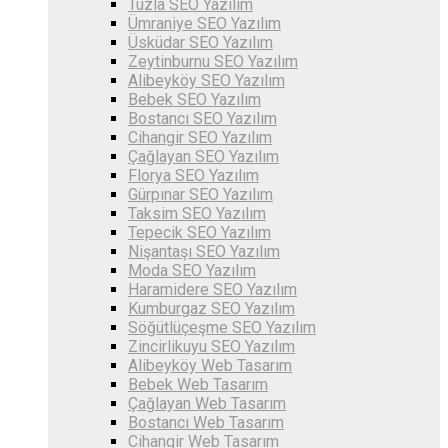
Tuzla SEO Yazılım
Ümraniye SEO Yazılım
Üsküdar SEO Yazılım
Zeytinburnu SEO Yazılım
Alibeyköy SEO Yazılım
Bebek SEO Yazılım
Bostancı SEO Yazılım
Cihangir SEO Yazılım
Çağlayan SEO Yazılım
Florya SEO Yazılım
Gürpınar SEO Yazılım
Taksim SEO Yazılım
Tepecik SEO Yazılım
Nişantaşı SEO Yazılım
Moda SEO Yazılım
Haramidere SEO Yazılım
Kumburgaz SEO Yazılım
Söğütlüçeşme SEO Yazılım
Zincirlikuyu SEO Yazılım
Alibeyköy Web Tasarım
Bebek Web Tasarım
Çağlayan Web Tasarım
Bostancı Web Tasarım
Cihangir Web Tasarım