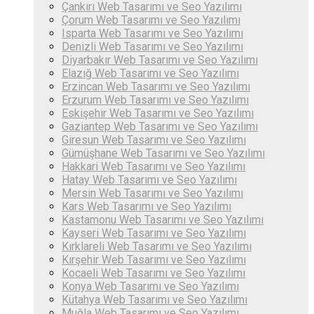
Çankırı ‎Web Tasarımı ve Seo Yazılımı
Çorum ‎Web Tasarımı ve Seo Yazılımı
Isparta ‎Web Tasarımı ve Seo Yazılımı
Denizli ‎Web Tasarımı ve Seo Yazılımı
Diyarbakır ‎Web Tasarımı ve Seo Yazılımı
Elazığ ‎Web Tasarımı ve Seo Yazılımı
Erzincan ‎Web Tasarımı ve Seo Yazılımı
Erzurum ‎Web Tasarımı ve Seo Yazılımı
Eskişehir ‎Web Tasarımı ve Seo Yazılımı
Gaziantep ‎Web Tasarımı ve Seo Yazılımı
Giresun ‎Web Tasarımı ve Seo Yazılımı
Gümüşhane ‎Web Tasarımı ve Seo Yazılımı
Hakkari ‎Web Tasarımı ve Seo Yazılımı
Hatay ‎Web Tasarımı ve Seo Yazılımı
Mersin ‎Web Tasarımı ve Seo Yazılımı
Kars ‎Web Tasarımı ve Seo Yazılımı
Kastamonu ‎Web Tasarımı ve Seo Yazılımı
Kayseri ‎Web Tasarımı ve Seo Yazılımı
Kırklareli ‎Web Tasarımı ve Seo Yazılımı
Kırşehir ‎Web Tasarımı ve Seo Yazılımı
Kocaeli ‎Web Tasarımı ve Seo Yazılımı
Konya ‎Web Tasarımı ve Seo Yazılımı
Kütahya ‎Web Tasarımı ve Seo Yazılımı
Muğla ‎Web Tasarımı ve Seo Yazılımı