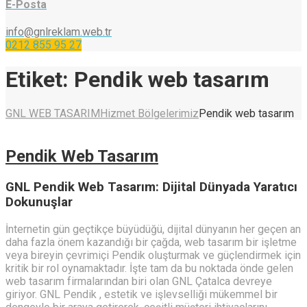
E-Posta
info@gnlreklam.web.tr
0212 855 95 27
Etiket:
Pendik web tasarım
GNL WEB TASARIM
Hizmet Bölgelerimiz
Pendik web tasarım
Pendik Web Tasarım
GNL Pendik Web Tasarım: Dijital Dünyada Yaratıcı
Dokunuşlar
İnternetin gün geçtikçe büyüdüğü, dijital dünyanın her geçen an
daha fazla önem kazandığı bir çağda, web tasarım bir işletme
veya bireyin çevrimiçi Pendik oluşturmak ve güçlendirmek için
kritik bir rol oynamaktadır. İşte tam da bu noktada önde gelen
web tasarım firmalarından biri olan GNL Çatalca devreye
giriyor. GNL Pendik , estetik ve işlevselliği mükemmel bir