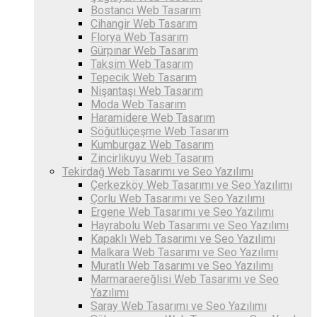
Bostancı Web Tasarım
Cihangir Web Tasarım
Florya Web Tasarım
Gürpınar Web Tasarım
Taksim Web Tasarım
Tepecik Web Tasarım
Nişantaşı Web Tasarım
Moda Web Tasarım
Haramidere Web Tasarım
Söğütlüçeşme Web Tasarım
Kumburgaz Web Tasarım
Zincirlikuyu Web Tasarım
Tekirdağ Web Tasarımı ve Seo Yazılımı
Çerkezköy‎ Web Tasarımı ve Seo Yazılımı
Çorlu‎ Web Tasarımı ve Seo Yazılımı
Ergene‎ Web Tasarımı ve Seo Yazılımı
Hayrabolu‎ Web Tasarımı ve Seo Yazılımı
Kapaklı‎ Web Tasarımı ve Seo Yazılımı
Malkara‎ Web Tasarımı ve Seo Yazılımı
Muratlı‎ Web Tasarımı ve Seo Yazılımı
Marmaraereğlisi‎ Web Tasarımı ve Seo
Yazılımı
Saray Web Tasarımı ve Seo Yazılımı