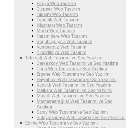
Florya Web Tasarım
Gürpınar Web Tasarım
Taksim Web Tasarım
Tepecik Web Tasarım
Nişantaşı Web Tasarım
Moda Web Tasarım
Haramidere Web Tasarım
Söğütlüçeşme Web Tasarım
Kumburgaz Web Tasarım
Zincirlikuyu Web Tasarım
Tekirdağ Web Tasarımı ve Seo Yazılımı
Çerkezköy‎ Web Tasarımı ve Seo Yazılımı
Çorlu‎ Web Tasarımı ve Seo Yazılımı
Ergene‎ Web Tasarımı ve Seo Yazılımı
Hayrabolu‎ Web Tasarımı ve Seo Yazılımı
Kapaklı‎ Web Tasarımı ve Seo Yazılımı
Malkara‎ Web Tasarımı ve Seo Yazılımı
Muratlı‎ Web Tasarımı ve Seo Yazılımı
Marmaraereğlisi‎ Web Tasarımı ve Seo
Yazılımı
Saray Web Tasarımı ve Seo Yazılımı
Süleymanpaşa ‎Web Tasarımı ve Seo Yazılımı
Edirne ‎Web Tasarımı ve Seo Yazılımı