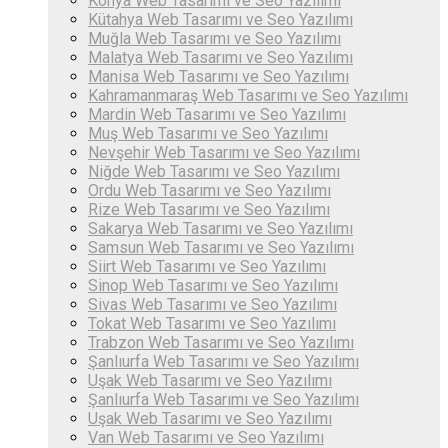
Konya ‎Web Tasarımı ve Seo Yazılımı
Kütahya ‎Web Tasarımı ve Seo Yazılımı
Muğla ‎Web Tasarımı ve Seo Yazılımı
Malatya ‎Web Tasarımı ve Seo Yazılımı
Manisa ‎Web Tasarımı ve Seo Yazılımı
Kahramanmaraş ‎Web Tasarımı ve Seo Yazılımı
Mardin ‎Web Tasarımı ve Seo Yazılımı
Muş ‎Web Tasarımı ve Seo Yazılımı
Nevşehir ‎Web Tasarımı ve Seo Yazılımı
Niğde ‎Web Tasarımı ve Seo Yazılımı
Ordu ‎Web Tasarımı ve Seo Yazılımı
Rize ‎Web Tasarımı ve Seo Yazılımı
Sakarya ‎Web Tasarımı ve Seo Yazılımı
Samsun ‎Web Tasarımı ve Seo Yazılımı
Siirt ‎Web Tasarımı ve Seo Yazılımı
Sinop ‎Web Tasarımı ve Seo Yazılımı
Sivas ‎Web Tasarımı ve Seo Yazılımı
Tokat ‎Web Tasarımı ve Seo Yazılımı
Trabzon ‎Web Tasarımı ve Seo Yazılımı
Şanlıurfa ‎Web Tasarımı ve Seo Yazılımı
Uşak ‎Web Tasarımı ve Seo Yazılımı
Şanlıurfa ‎Web Tasarımı ve Seo Yazılımı
Uşak ‎Web Tasarımı ve Seo Yazılımı
Van ‎Web Tasarımı ve Seo Yazılımı