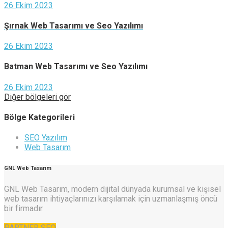
26 Ekim 2023
Şırnak ‎Web Tasarımı ve Seo Yazılımı
26 Ekim 2023
Batman ‎Web Tasarımı ve Seo Yazılımı
26 Ekim 2023
Diğer bölgeleri gör
Bölge Kategorileri
SEO Yazılım
Web Tasarım
GNL Web Tasarım
GNL Web Tasarım, modern dijital dünyada kurumsal ve kişisel
web tasarım ihtiyaçlarınızı karşılamak için uzmanlaşmış öncü
bir firmadır.
PARTNER SEO