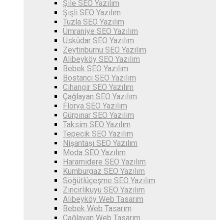
Şile SEO Yazılım
Şişli SEO Yazılım
Tuzla SEO Yazılım
Ümraniye SEO Yazılım
Üsküdar SEO Yazılım
Zeytinburnu SEO Yazılım
Alibeyköy SEO Yazılım
Bebek SEO Yazılım
Bostancı SEO Yazılım
Cihangir SEO Yazılım
Çağlayan SEO Yazılım
Florya SEO Yazılım
Gürpınar SEO Yazılım
Taksim SEO Yazılım
Tepecik SEO Yazılım
Nişantaşı SEO Yazılım
Moda SEO Yazılım
Haramidere SEO Yazılım
Kumburgaz SEO Yazılım
Söğütlüçeşme SEO Yazılım
Zincirlikuyu SEO Yazılım
Alibeyköy Web Tasarım
Bebek Web Tasarım
Çağlayan Web Tasarım