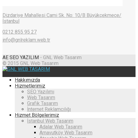
Dizdariye Mahallesi Cami Sk. No: 10/B Büyükçekmece/
İstanbul
0212 855 95 27
info@gnlreklam.web.tr
AE SEO YAZILIM
- GNL Web Tasarım
© 2015 GNL Web Tasarım
Hakkımızda
Hizmetlerimiz
SEO Yazılımı
Web Tasarım
Grafik Tasarım
İnternet Reklamcılığı
Hizmet Bölgelerimiz
İstanbul Web Tasarım
Adalar Web Tasarım
Arnavutköy Web Tasarım