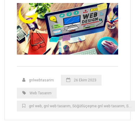
gnlwebtasarim
26 Ekim 2023
Web Tasarım
gnl web
,
gnl web tasarım
,
Söğütlüçeşme gnl web tasarım
,
Söğütlüçeşme web