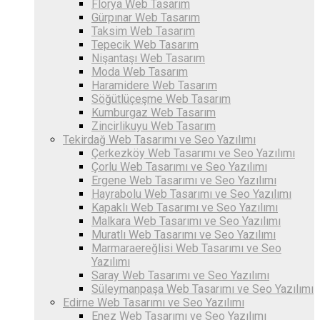
Florya Web Tasarım
Gürpınar Web Tasarım
Taksim Web Tasarım
Tepecik Web Tasarım
Nişantaşı Web Tasarım
Moda Web Tasarım
Haramidere Web Tasarım
Söğütlüçeşme Web Tasarım
Kumburgaz Web Tasarım
Zincirlikuyu Web Tasarım
Tekirdağ Web Tasarımı ve Seo Yazılımı
Çerkezköy‎ Web Tasarımı ve Seo Yazılımı
Çorlu‎ Web Tasarımı ve Seo Yazılımı
Ergene‎ Web Tasarımı ve Seo Yazılımı
Hayrabolu‎ Web Tasarımı ve Seo Yazılımı
Kapaklı‎ Web Tasarımı ve Seo Yazılımı
Malkara‎ Web Tasarımı ve Seo Yazılımı
Muratlı‎ Web Tasarımı ve Seo Yazılımı
Marmaraereğlisi‎ Web Tasarımı ve Seo
Yazılımı
Saray Web Tasarımı ve Seo Yazılımı
Süleymanpaşa ‎Web Tasarımı ve Seo Yazılımı
Edirne ‎Web Tasarımı ve Seo Yazılımı
Enez ‎Web Tasarımı ve Seo Yazılımı