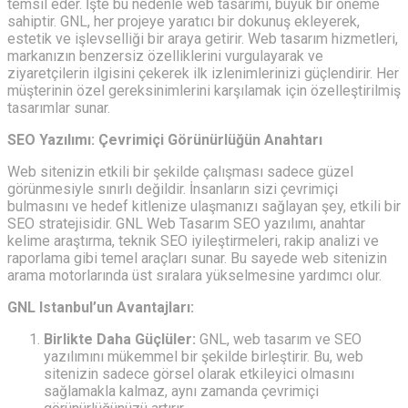
temsil eder. İşte bu nedenle web tasarımı, büyük bir öneme
sahiptir. GNL, her projeye yaratıcı bir dokunuş ekleyerek,
estetik ve işlevselliği bir araya getirir. Web tasarım hizmetleri,
markanızın benzersiz özelliklerini vurgulayarak ve
ziyaretçilerin ilgisini çekerek ilk izlenimlerinizi güçlendirir. Her
müşterinin özel gereksinimlerini karşılamak için özelleştirilmiş
tasarımlar sunar.
SEO Yazılımı: Çevrimiçi Görünürlüğün Anahtarı
Web sitenizin etkili bir şekilde çalışması sadece güzel
görünmesiyle sınırlı değildir. İnsanların sizi çevrimiçi
bulmasını ve hedef kitlenize ulaşmanızı sağlayan şey, etkili bir
SEO stratejisidir. GNL Web Tasarım SEO yazılımı, anahtar
kelime araştırma, teknik SEO iyileştirmeleri, rakip analizi ve
raporlama gibi temel araçları sunar. Bu sayede web sitenizin
arama motorlarında üst sıralara yükselmesine yardımcı olur.
GNL Istanbul’un Avantajları:
Birlikte Daha Güçlüler:
GNL, web tasarım ve SEO
yazılımını mükemmel bir şekilde birleştirir. Bu, web
sitenizin sadece görsel olarak etkileyici olmasını
sağlamakla kalmaz, aynı zamanda çevrimiçi