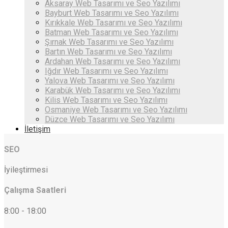
Aksaray ‎Web Tasarımı ve Seo Yazılımı
Bayburt ‎Web Tasarımı ve Seo Yazılımı
Kırıkkale ‎Web Tasarımı ve Seo Yazılımı
Batman ‎Web Tasarımı ve Seo Yazılımı
Şırnak ‎Web Tasarımı ve Seo Yazılımı
Bartın ‎Web Tasarımı ve Seo Yazılımı
Ardahan ‎Web Tasarımı ve Seo Yazılımı
Iğdır ‎Web Tasarımı ve Seo Yazılımı
Yalova ‎Web Tasarımı ve Seo Yazılımı
Karabük ‎Web Tasarımı ve Seo Yazılımı
Kilis ‎Web Tasarımı ve Seo Yazılımı
Osmaniye ‎Web Tasarımı ve Seo Yazılımı
Düzce ‎Web Tasarımı ve Seo Yazılımı
İletişim
SEO
İyileştirmesi
Çalışma Saatleri
8:00 - 18:00