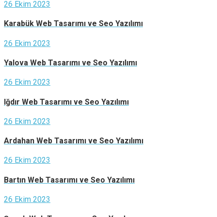
26 Ekim 2023
Karabük ‎Web Tasarımı ve Seo Yazılımı
26 Ekim 2023
Yalova ‎Web Tasarımı ve Seo Yazılımı
26 Ekim 2023
Iğdır ‎Web Tasarımı ve Seo Yazılımı
26 Ekim 2023
Ardahan ‎Web Tasarımı ve Seo Yazılımı
26 Ekim 2023
Bartın ‎Web Tasarımı ve Seo Yazılımı
26 Ekim 2023