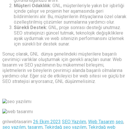
görünürlüğünüzü artırır.
Müşteri Odaklılık:
GNL, müşterileriyle yakın bir işbirliği
içinde çalışır ve projenin her aşamasında geri
bildirimlerini alır. Bu, müşterilerin ihtiyaçlarına özel olarak
özelleştirilmiş çözümler sunmalarına yardımcı olur.
Sürekli Destek:
GNL, proje sonrası desteği unutmaz.
SEO stratejinizi güncel tutmak, teknolojik değişikliklere
ayak uydurmak ve web sitenizin performansını izlemek
için sürekli bir destek sunar.
Sonuç olarak, GNL dünya genelindeki müşterilere başarılı
çevrimiçi varlıklar oluşturmak için gerekli araçları sunar. Web
tasarım ve SEO yazılımının bu mükemmel birleşimi,
işletmelerin ve bireylerin çevrimiçi alanda başarılı olmalarına
yardımcı olur. Eğer siz de etkileyici bir web sitesi ve güçlü bir
SEO stratejisi arıyorsanız, GNL düşünmelisiniz.
gnlwebtasarim
26 Ekim 2023
SEO Yazılım
,
Web Tasarım
seo
,
seo yazılım
,
tasarım
,
Tekirdağ seo yazılım
,
Tekirdağ web