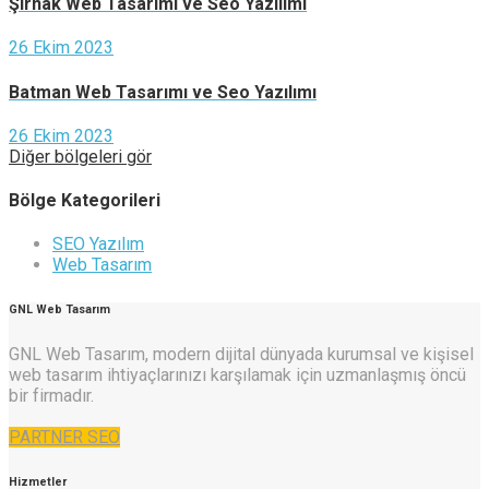
Şırnak ‎Web Tasarımı ve Seo Yazılımı
26 Ekim 2023
Batman ‎Web Tasarımı ve Seo Yazılımı
26 Ekim 2023
Diğer bölgeleri gör
Bölge Kategorileri
SEO Yazılım
Web Tasarım
GNL Web Tasarım
GNL Web Tasarım, modern dijital dünyada kurumsal ve kişisel
web tasarım ihtiyaçlarınızı karşılamak için uzmanlaşmış öncü
bir firmadır.
PARTNER SEO
Hizmetler