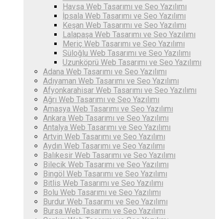
Havsa ‎Web Tasarımı ve Seo Yazılımı
İpsala ‎Web Tasarımı ve Seo Yazılımı
Keşan ‎Web Tasarımı ve Seo Yazılımı
Lalapaşa ‎Web Tasarımı ve Seo Yazılımı
Meriç ‎Web Tasarımı ve Seo Yazılımı
Süloğlu ‎Web Tasarımı ve Seo Yazılımı
Uzunköprü ‎Web Tasarımı ve Seo Yazılımı
Adana ‎Web Tasarımı ve Seo Yazılımı
Adıyaman ‎Web Tasarımı ve Seo Yazılımı
Afyonkarahisar ‎Web Tasarımı ve Seo Yazılımı
Ağrı ‎Web Tasarımı ve Seo Yazılımı
Amasya ‎Web Tasarımı ve Seo Yazılımı
Ankara ‎Web Tasarımı ve Seo Yazılımı
Antalya ‎Web Tasarımı ve Seo Yazılımı
Artvin ‎Web Tasarımı ve Seo Yazılımı
Aydın ‎Web Tasarımı ve Seo Yazılımı
Balıkesir ‎Web Tasarımı ve Seo Yazılımı
Bilecik ‎Web Tasarımı ve Seo Yazılımı
Bingöl ‎Web Tasarımı ve Seo Yazılımı
Bitlis ‎Web Tasarımı ve Seo Yazılımı
Bolu ‎Web Tasarımı ve Seo Yazılımı
Burdur ‎Web Tasarımı ve Seo Yazılımı
Bursa ‎Web Tasarımı ve Seo Yazılımı