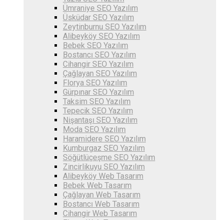
Ümraniye SEO Yazılım
Üsküdar SEO Yazılım
Zeytinburnu SEO Yazılım
Alibeyköy SEO Yazılım
Bebek SEO Yazılım
Bostancı SEO Yazılım
Cihangir SEO Yazılım
Çağlayan SEO Yazılım
Florya SEO Yazılım
Gürpınar SEO Yazılım
Taksim SEO Yazılım
Tepecik SEO Yazılım
Nişantaşı SEO Yazılım
Moda SEO Yazılım
Haramidere SEO Yazılım
Kumburgaz SEO Yazılım
Söğütlüçeşme SEO Yazılım
Zincirlikuyu SEO Yazılım
Alibeyköy Web Tasarım
Bebek Web Tasarım
Çağlayan Web Tasarım
Bostancı Web Tasarım
Cihangir Web Tasarım