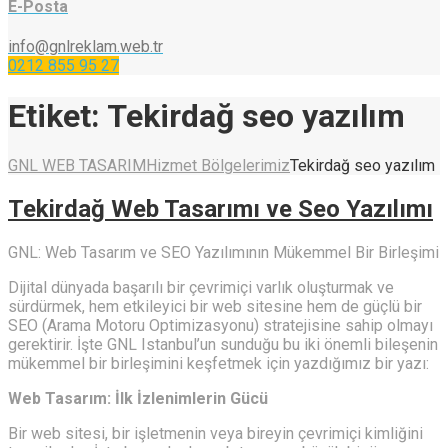
E-Posta
info@gnlreklam.web.tr
0212 855 95 27
Etiket:
Tekirdağ seo yazılım
GNL WEB TASARIM
Hizmet Bölgelerimiz
Tekirdağ seo yazılım
Tekirdağ Web Tasarımı ve Seo Yazılımı
GNL: Web Tasarım ve SEO Yazılımının Mükemmel Bir Birleşimi
Dijital dünyada başarılı bir çevrimiçi varlık oluşturmak ve
sürdürmek, hem etkileyici bir web sitesine hem de güçlü bir
SEO (Arama Motoru Optimizasyonu) stratejisine sahip olmayı
gerektirir. İşte GNL Istanbul’un sunduğu bu iki önemli bileşenin
mükemmel bir birleşimini keşfetmek için yazdığımız bir yazı:
Web Tasarım: İlk İzlenimlerin Gücü
Bir web sitesi, bir işletmenin veya bireyin çevrimiçi kimliğini