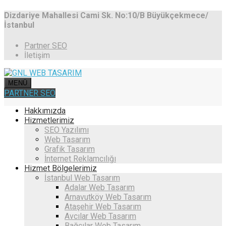
Dizdariye Mahallesi Cami Sk. No:10/B Büyükçekmece/
İstanbul
Partner SEO
İletişim
MENÜ
PARTNER SEO
Hakkımızda
Hizmetlerimiz
SEO Yazılımı
Web Tasarım
Grafik Tasarım
İnternet Reklamcılığı
Hizmet Bölgelerimiz
İstanbul Web Tasarım
Adalar Web Tasarım
Arnavutköy Web Tasarım
Ataşehir Web Tasarım
Avcılar Web Tasarım
Bağcılar Web Tasarım