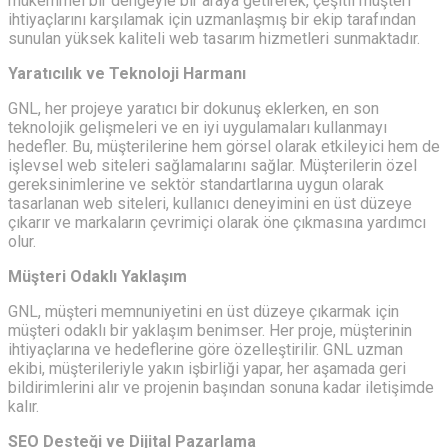
mükemmel bir dengeyle bir araya getirerek, çeşitli müşteri
ihtiyaçlarını karşılamak için uzmanlaşmış bir ekip tarafından
sunulan yüksek kaliteli web tasarım hizmetleri sunmaktadır.
Yaratıcılık ve Teknoloji Harmanı
GNL, her projeye yaratıcı bir dokunuş eklerken, en son
teknolojik gelişmeleri ve en iyi uygulamaları kullanmayı
hedefler. Bu, müşterilerine hem görsel olarak etkileyici hem de
işlevsel web siteleri sağlamalarını sağlar. Müşterilerin özel
gereksinimlerine ve sektör standartlarına uygun olarak
tasarlanan web siteleri, kullanıcı deneyimini en üst düzeye
çıkarır ve markaların çevrimiçi olarak öne çıkmasına yardımcı
olur.
Müşteri Odaklı Yaklaşım
GNL, müşteri memnuniyetini en üst düzeye çıkarmak için
müşteri odaklı bir yaklaşım benimser. Her proje, müşterinin
ihtiyaçlarına ve hedeflerine göre özelleştirilir. GNL uzman
ekibi, müşterileriyle yakın işbirliği yapar, her aşamada geri
bildirimlerini alır ve projenin başından sonuna kadar iletişimde
kalır.
SEO Desteği ve Dijital Pazarlama