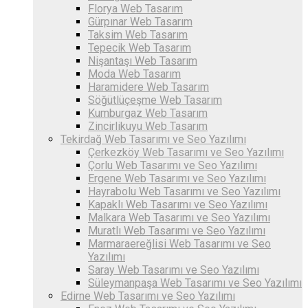
Florya Web Tasarım
Gürpınar Web Tasarım
Taksim Web Tasarım
Tepecik Web Tasarım
Nişantaşı Web Tasarım
Moda Web Tasarım
Haramidere Web Tasarım
Söğütlüçeşme Web Tasarım
Kumburgaz Web Tasarım
Zincirlikuyu Web Tasarım
Tekirdağ Web Tasarımı ve Seo Yazılımı
Çerkezköy‎ Web Tasarımı ve Seo Yazılımı
Çorlu‎ Web Tasarımı ve Seo Yazılımı
Ergene‎ Web Tasarımı ve Seo Yazılımı
Hayrabolu‎ Web Tasarımı ve Seo Yazılımı
Kapaklı‎ Web Tasarımı ve Seo Yazılımı
Malkara‎ Web Tasarımı ve Seo Yazılımı
Muratlı‎ Web Tasarımı ve Seo Yazılımı
Marmaraereğlisi‎ Web Tasarımı ve Seo
Yazılımı
Saray Web Tasarımı ve Seo Yazılımı
Süleymanpaşa ‎Web Tasarımı ve Seo Yazılımı
Edirne ‎Web Tasarımı ve Seo Yazılımı