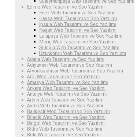
Süleymanpaşa ‎Web Tasarımı ve Seo Yazılımı
Edirne ‎Web Tasarımı ve Seo Yazılımı
Enez ‎Web Tasarımı ve Seo Yazılımı
Havsa ‎Web Tasarımı ve Seo Yazılımı
İpsala ‎Web Tasarımı ve Seo Yazılımı
Keşan ‎Web Tasarımı ve Seo Yazılımı
Lalapaşa ‎Web Tasarımı ve Seo Yazılımı
Meriç ‎Web Tasarımı ve Seo Yazılımı
Süloğlu ‎Web Tasarımı ve Seo Yazılımı
Uzunköprü ‎Web Tasarımı ve Seo Yazılımı
Adana ‎Web Tasarımı ve Seo Yazılımı
Adıyaman ‎Web Tasarımı ve Seo Yazılımı
Afyonkarahisar ‎Web Tasarımı ve Seo Yazılımı
Ağrı ‎Web Tasarımı ve Seo Yazılımı
Amasya ‎Web Tasarımı ve Seo Yazılımı
Ankara ‎Web Tasarımı ve Seo Yazılımı
Antalya ‎Web Tasarımı ve Seo Yazılımı
Artvin ‎Web Tasarımı ve Seo Yazılımı
Aydın ‎Web Tasarımı ve Seo Yazılımı
Balıkesir ‎Web Tasarımı ve Seo Yazılımı
Bilecik ‎Web Tasarımı ve Seo Yazılımı
Bingöl ‎Web Tasarımı ve Seo Yazılımı
Bitlis ‎Web Tasarımı ve Seo Yazılımı
Bolu ‎Web Tasarımı ve Seo Yazılımı