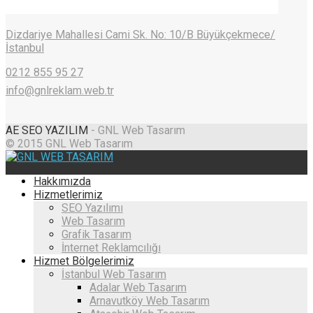
Dizdariye Mahallesi Cami Sk. No: 10/B Büyükçekmece/
İstanbul
0212 855 95 27
info@gnlreklam.web.tr
AE SEO YAZILIM
- GNL Web Tasarım
© 2015 GNL Web Tasarım
Hakkımızda
Hizmetlerimiz
SEO Yazılımı
Web Tasarım
Grafik Tasarım
İnternet Reklamcılığı
Hizmet Bölgelerimiz
İstanbul Web Tasarım
Adalar Web Tasarım
Arnavutköy Web Tasarım