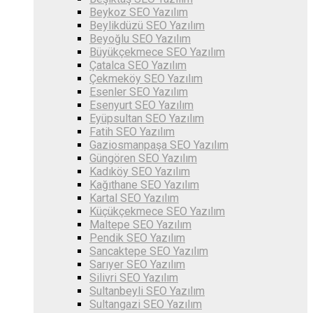
Beykoz SEO Yazılım
Beylikdüzü SEO Yazılım
Beyoğlu SEO Yazılım
Büyükçekmece SEO Yazılım
Çatalca SEO Yazılım
Çekmeköy SEO Yazılım
Esenler SEO Yazılım
Esenyurt SEO Yazılım
Eyüpsultan SEO Yazılım
Fatih SEO Yazılım
Gaziosmanpaşa SEO Yazılım
Güngören SEO Yazılım
Kadıköy SEO Yazılım
Kağıthane SEO Yazılım
Kartal SEO Yazılım
Küçükçekmece SEO Yazılım
Maltepe SEO Yazılım
Pendik SEO Yazılım
Sancaktepe SEO Yazılım
Sarıyer SEO Yazılım
Silivri SEO Yazılım
Sultanbeyli SEO Yazılım
Sultangazi SEO Yazılım