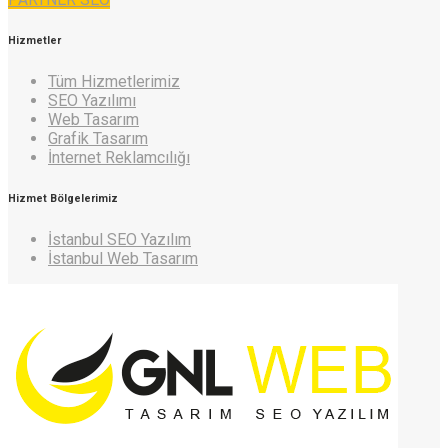
Hizmetler
Tüm Hizmetlerimiz
SEO Yazılımı
Web Tasarım
Grafik Tasarım
İnternet Reklamcılığı
Hizmet Bölgelerimiz
İstanbul SEO Yazılım
İstanbul Web Tasarım