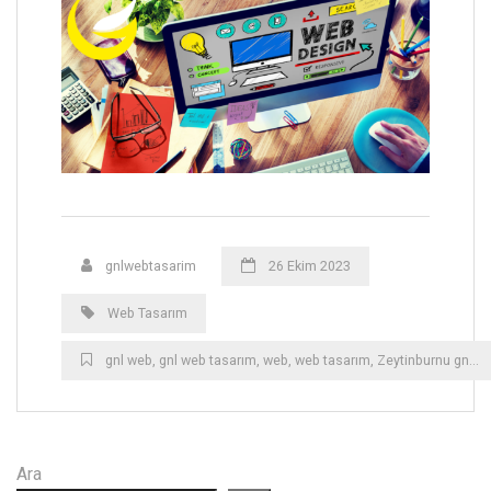
gnlwebtasarim
26 Ekim 2023
Web Tasarım
gnl web
,
gnl web tasarım
,
web
,
web tasarım
,
Zeytinburnu gnl web tasarım
Ara