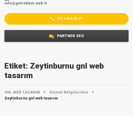
info@gnlreklam.web.tr
0212 855 95 27
PARTNER SEO
Etiket:
Zeytinburnu gnl web
tasarım
GNL WEB TASARIM
Hizmet Bölgelerimiz
Zeytinburnu gnl web tasarım