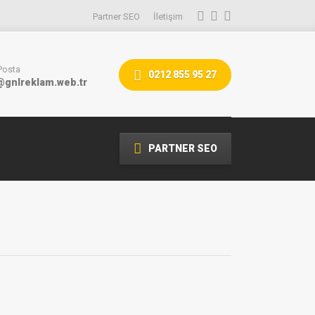
Partner SEO
İletişim
Posta
0212 855 95 27
@gnlreklam.web.tr
PARTNER SEO