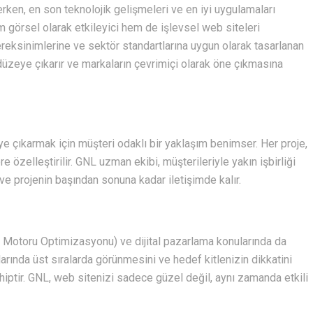
erken, en son teknolojik gelişmeleri ve en iyi uygulamaları
m görsel olarak etkileyici hem de işlevsel web siteleri
ereksinimlerine ve sektör standartlarına uygun olarak tasarlanan
 düzeye çıkarır ve markaların çevrimiçi olarak öne çıkmasına
 çıkarmak için müşteri odaklı bir yaklaşım benimser. Her proje,
e özelleştirilir. GNL uzman ekibi, müşterileriyle yakın işbirliği
r ve projenin başından sonuna kadar iletişimde kalır.
Motoru Optimizasyonu) ve dijital pazarlama konularında da
rında üst sıralarda görünmesini ve hedef kitlenizin dikkatini
iptir. GNL, web sitenizi sadece güzel değil, aynı zamanda etkili