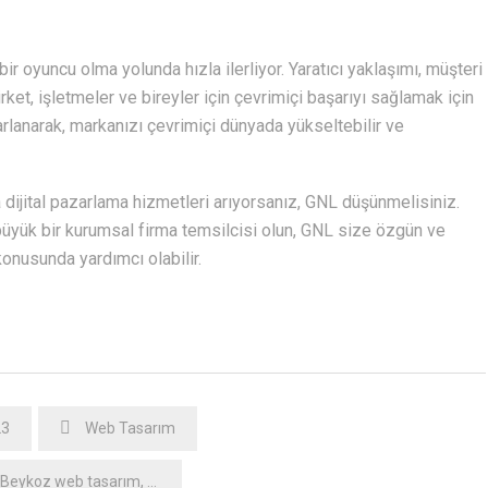
 oyuncu olma yolunda hızla ilerliyor. Yaratıcı yaklaşımı, müşteri
irket, işletmeler ve bireyler için çevrimiçi başarıyı sağlamak için
rarlanarak, markanızı çevrimiçi dünyada yükseltebilir ve
a dijital pazarlama hizmetleri arıyorsanız, GNL düşünmelisiniz.
r büyük bir kurumsal firma temsilcisi olun, GNL size özgün ve
 konusunda yardımcı olabilir.
23
Web Tasarım
Beykoz web tasarım
,
gnl web
,
gnl web tasarım
,
web
,
web tasarım