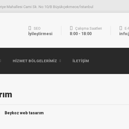
riye Mahallesi Cami Sk. No:10/B Büyükçekmece/İstanbul
SEO
Çalışma Saatleri
E-
İyileştirmesi
8:00 - 18:00
info
HIZMET BÖLGELERIMIZ
İLETIŞIM
rım
Beykoz web tasarım