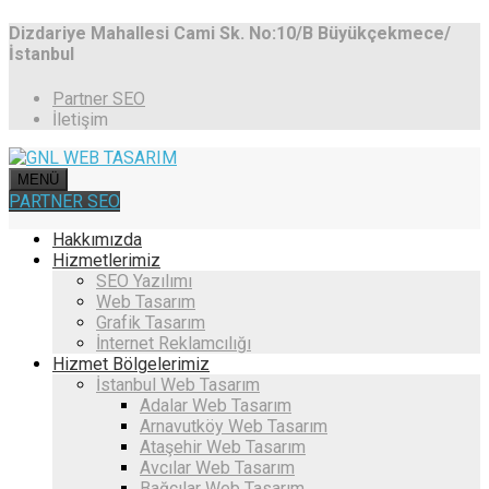
Dizdariye Mahallesi Cami Sk. No:10/B Büyükçekmece/
İstanbul
Partner SEO
İletişim
MENÜ
PARTNER SEO
Hakkımızda
Hizmetlerimiz
SEO Yazılımı
Web Tasarım
Grafik Tasarım
İnternet Reklamcılığı
Hizmet Bölgelerimiz
İstanbul Web Tasarım
Adalar Web Tasarım
Arnavutköy Web Tasarım
Ataşehir Web Tasarım
Avcılar Web Tasarım
Bağcılar Web Tasarım