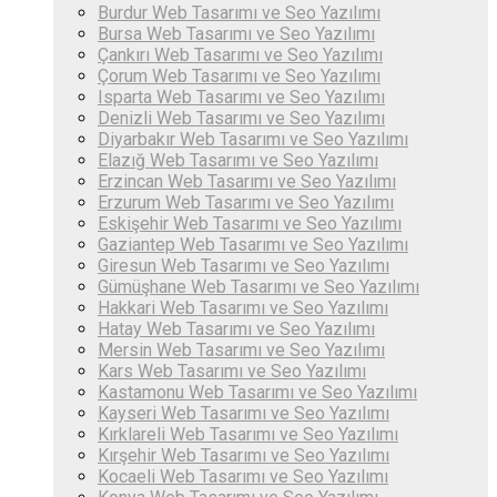
Burdur ‎Web Tasarımı ve Seo Yazılımı
Bursa ‎Web Tasarımı ve Seo Yazılımı
Çankırı ‎Web Tasarımı ve Seo Yazılımı
Çorum ‎Web Tasarımı ve Seo Yazılımı
Isparta ‎Web Tasarımı ve Seo Yazılımı
Denizli ‎Web Tasarımı ve Seo Yazılımı
Diyarbakır ‎Web Tasarımı ve Seo Yazılımı
Elazığ ‎Web Tasarımı ve Seo Yazılımı
Erzincan ‎Web Tasarımı ve Seo Yazılımı
Erzurum ‎Web Tasarımı ve Seo Yazılımı
Eskişehir ‎Web Tasarımı ve Seo Yazılımı
Gaziantep ‎Web Tasarımı ve Seo Yazılımı
Giresun ‎Web Tasarımı ve Seo Yazılımı
Gümüşhane ‎Web Tasarımı ve Seo Yazılımı
Hakkari ‎Web Tasarımı ve Seo Yazılımı
Hatay ‎Web Tasarımı ve Seo Yazılımı
Mersin ‎Web Tasarımı ve Seo Yazılımı
Kars ‎Web Tasarımı ve Seo Yazılımı
Kastamonu ‎Web Tasarımı ve Seo Yazılımı
Kayseri ‎Web Tasarımı ve Seo Yazılımı
Kırklareli ‎Web Tasarımı ve Seo Yazılımı
Kırşehir ‎Web Tasarımı ve Seo Yazılımı
Kocaeli ‎Web Tasarımı ve Seo Yazılımı