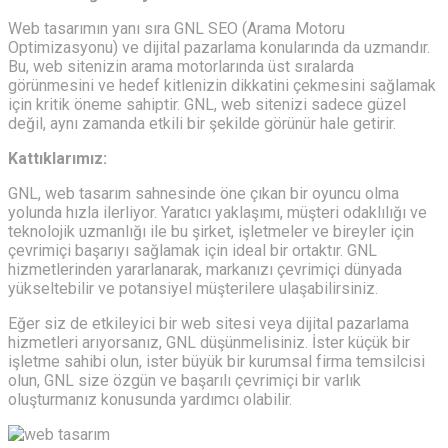
Web tasarımın yanı sıra GNL SEO (Arama Motoru
Optimizasyonu) ve dijital pazarlama konularında da uzmandır.
Bu, web sitenizin arama motorlarında üst sıralarda
görünmesini ve hedef kitlenizin dikkatini çekmesini sağlamak
için kritik öneme sahiptir. GNL, web sitenizi sadece güzel
değil, aynı zamanda etkili bir şekilde görünür hale getirir.
Kattıklarımız:
GNL, web tasarım sahnesinde öne çıkan bir oyuncu olma
yolunda hızla ilerliyor. Yaratıcı yaklaşımı, müşteri odaklılığı ve
teknolojik uzmanlığı ile bu şirket, işletmeler ve bireyler için
çevrimiçi başarıyı sağlamak için ideal bir ortaktır. GNL
hizmetlerinden yararlanarak, markanızı çevrimiçi dünyada
yükseltebilir ve potansiyel müşterilere ulaşabilirsiniz.
Eğer siz de etkileyici bir web sitesi veya dijital pazarlama
hizmetleri arıyorsanız, GNL düşünmelisiniz. İster küçük bir
işletme sahibi olun, ister büyük bir kurumsal firma temsilcisi
olun, GNL size özgün ve başarılı çevrimiçi bir varlık
oluşturmanız konusunda yardımcı olabilir.