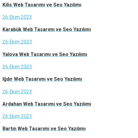
Kilis ‎Web Tasarımı ve Seo Yazılımı
26 Ekim 2023
Karabük ‎Web Tasarımı ve Seo Yazılımı
26 Ekim 2023
Yalova ‎Web Tasarımı ve Seo Yazılımı
26 Ekim 2023
Iğdır ‎Web Tasarımı ve Seo Yazılımı
26 Ekim 2023
Ardahan ‎Web Tasarımı ve Seo Yazılımı
26 Ekim 2023
Bartın ‎Web Tasarımı ve Seo Yazılımı