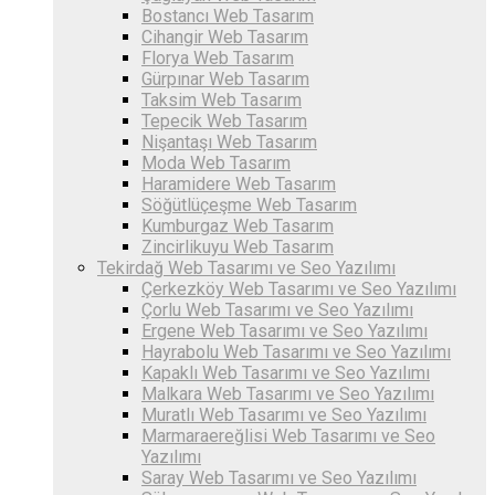
Bostancı Web Tasarım
Cihangir Web Tasarım
Florya Web Tasarım
Gürpınar Web Tasarım
Taksim Web Tasarım
Tepecik Web Tasarım
Nişantaşı Web Tasarım
Moda Web Tasarım
Haramidere Web Tasarım
Söğütlüçeşme Web Tasarım
Kumburgaz Web Tasarım
Zincirlikuyu Web Tasarım
Tekirdağ Web Tasarımı ve Seo Yazılımı
Çerkezköy‎ Web Tasarımı ve Seo Yazılımı
Çorlu‎ Web Tasarımı ve Seo Yazılımı
Ergene‎ Web Tasarımı ve Seo Yazılımı
Hayrabolu‎ Web Tasarımı ve Seo Yazılımı
Kapaklı‎ Web Tasarımı ve Seo Yazılımı
Malkara‎ Web Tasarımı ve Seo Yazılımı
Muratlı‎ Web Tasarımı ve Seo Yazılımı
Marmaraereğlisi‎ Web Tasarımı ve Seo
Yazılımı
Saray Web Tasarımı ve Seo Yazılımı