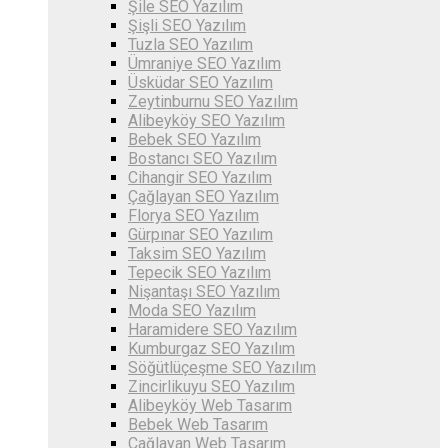
Şile SEO Yazılım
Şişli SEO Yazılım
Tuzla SEO Yazılım
Ümraniye SEO Yazılım
Üsküdar SEO Yazılım
Zeytinburnu SEO Yazılım
Alibeyköy SEO Yazılım
Bebek SEO Yazılım
Bostancı SEO Yazılım
Cihangir SEO Yazılım
Çağlayan SEO Yazılım
Florya SEO Yazılım
Gürpınar SEO Yazılım
Taksim SEO Yazılım
Tepecik SEO Yazılım
Nişantaşı SEO Yazılım
Moda SEO Yazılım
Haramidere SEO Yazılım
Kumburgaz SEO Yazılım
Söğütlüçeşme SEO Yazılım
Zincirlikuyu SEO Yazılım
Alibeyköy Web Tasarım
Bebek Web Tasarım
Çağlayan Web Tasarım