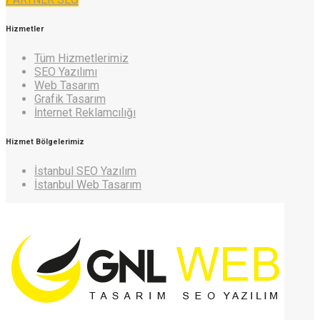
Hizmetler
Tüm Hizmetlerimiz
SEO Yazılımı
Web Tasarım
Grafik Tasarım
İnternet Reklamcılığı
Hizmet Bölgelerimiz
İstanbul SEO Yazılım
İstanbul Web Tasarım