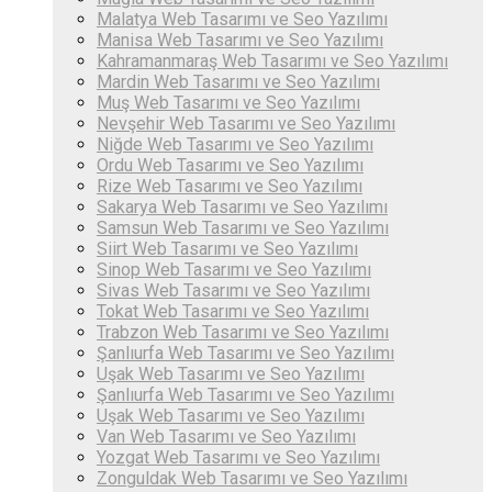
Malatya ‎Web Tasarımı ve Seo Yazılımı
Manisa ‎Web Tasarımı ve Seo Yazılımı
Kahramanmaraş ‎Web Tasarımı ve Seo Yazılımı
Mardin ‎Web Tasarımı ve Seo Yazılımı
Muş ‎Web Tasarımı ve Seo Yazılımı
Nevşehir ‎Web Tasarımı ve Seo Yazılımı
Niğde ‎Web Tasarımı ve Seo Yazılımı
Ordu ‎Web Tasarımı ve Seo Yazılımı
Rize ‎Web Tasarımı ve Seo Yazılımı
Sakarya ‎Web Tasarımı ve Seo Yazılımı
Samsun ‎Web Tasarımı ve Seo Yazılımı
Siirt ‎Web Tasarımı ve Seo Yazılımı
Sinop ‎Web Tasarımı ve Seo Yazılımı
Sivas ‎Web Tasarımı ve Seo Yazılımı
Tokat ‎Web Tasarımı ve Seo Yazılımı
Trabzon ‎Web Tasarımı ve Seo Yazılımı
Şanlıurfa ‎Web Tasarımı ve Seo Yazılımı
Uşak ‎Web Tasarımı ve Seo Yazılımı
Şanlıurfa ‎Web Tasarımı ve Seo Yazılımı
Uşak ‎Web Tasarımı ve Seo Yazılımı
Van ‎Web Tasarımı ve Seo Yazılımı
Yozgat ‎Web Tasarımı ve Seo Yazılımı
Zonguldak ‎Web Tasarımı ve Seo Yazılımı