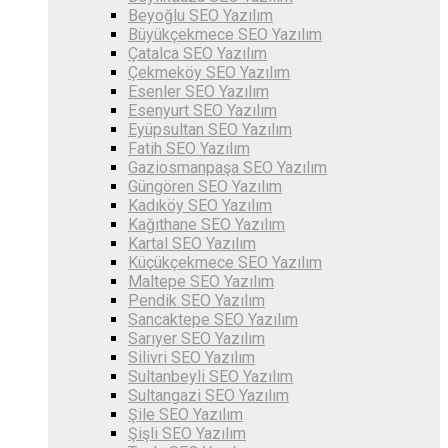
Beyoğlu SEO Yazılım
Büyükçekmece SEO Yazılım
Çatalca SEO Yazılım
Çekmeköy SEO Yazılım
Esenler SEO Yazılım
Esenyurt SEO Yazılım
Eyüpsultan SEO Yazılım
Fatih SEO Yazılım
Gaziosmanpaşa SEO Yazılım
Güngören SEO Yazılım
Kadıköy SEO Yazılım
Kağıthane SEO Yazılım
Kartal SEO Yazılım
Küçükçekmece SEO Yazılım
Maltepe SEO Yazılım
Pendik SEO Yazılım
Sancaktepe SEO Yazılım
Sarıyer SEO Yazılım
Silivri SEO Yazılım
Sultanbeyli SEO Yazılım
Sultangazi SEO Yazılım
Şile SEO Yazılım
Şişli SEO Yazılım