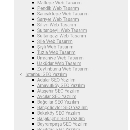
Maltepe Web Tasarım
Pendik Web Tasarım
Sancaktepe Web Tasarım
Sarıyer Web Tasarım
Silivri Web Tasarım
Sultanbeyli Web Tasarım
Sultangazi Web Tasarım
Şile Web Tasarım
Şişli Web Tasarım
Tuzla Web Tasarım
Ümraniye Web Tasarım
Üsküdar Web Tasarım
Zeytinburnu Web Tasarım
İstanbul SEO Yazılım
Adalar SEO Yazılım
Arnavutköy SEO Yazılım
Ataşehir SEO Yazılım
Avcılar SEO Yazılım
Bağcılar SEO Yazılım
Bahçelievler SEO Yazılım
Bakırköy SEO Yazılım
Başakşehir SEO Yazılım
Bayrampaşa SEO Yazılım
Beşiktaş SEO Yazılım