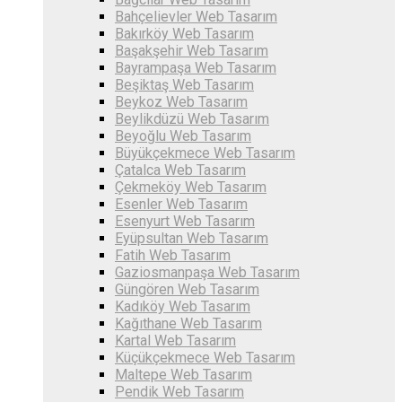
Bahçelievler Web Tasarım
Bakırköy Web Tasarım
Başakşehir Web Tasarım
Bayrampaşa Web Tasarım
Beşiktaş Web Tasarım
Beykoz Web Tasarım
Beylikdüzü Web Tasarım
Beyoğlu Web Tasarım
Büyükçekmece Web Tasarım
Çatalca Web Tasarım
Çekmeköy Web Tasarım
Esenler Web Tasarım
Esenyurt Web Tasarım
Eyüpsultan Web Tasarım
Fatih Web Tasarım
Gaziosmanpaşa Web Tasarım
Güngören Web Tasarım
Kadıköy Web Tasarım
Kağıthane Web Tasarım
Kartal Web Tasarım
Küçükçekmece Web Tasarım
Maltepe Web Tasarım
Pendik Web Tasarım