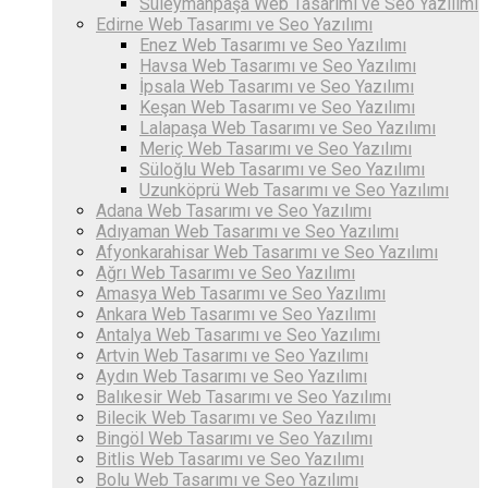
Süleymanpaşa ‎Web Tasarımı ve Seo Yazılımı
Edirne ‎Web Tasarımı ve Seo Yazılımı
Enez ‎Web Tasarımı ve Seo Yazılımı
Havsa ‎Web Tasarımı ve Seo Yazılımı
İpsala ‎Web Tasarımı ve Seo Yazılımı
Keşan ‎Web Tasarımı ve Seo Yazılımı
Lalapaşa ‎Web Tasarımı ve Seo Yazılımı
Meriç ‎Web Tasarımı ve Seo Yazılımı
Süloğlu ‎Web Tasarımı ve Seo Yazılımı
Uzunköprü ‎Web Tasarımı ve Seo Yazılımı
Adana ‎Web Tasarımı ve Seo Yazılımı
Adıyaman ‎Web Tasarımı ve Seo Yazılımı
Afyonkarahisar ‎Web Tasarımı ve Seo Yazılımı
Ağrı ‎Web Tasarımı ve Seo Yazılımı
Amasya ‎Web Tasarımı ve Seo Yazılımı
Ankara ‎Web Tasarımı ve Seo Yazılımı
Antalya ‎Web Tasarımı ve Seo Yazılımı
Artvin ‎Web Tasarımı ve Seo Yazılımı
Aydın ‎Web Tasarımı ve Seo Yazılımı
Balıkesir ‎Web Tasarımı ve Seo Yazılımı
Bilecik ‎Web Tasarımı ve Seo Yazılımı
Bingöl ‎Web Tasarımı ve Seo Yazılımı
Bitlis ‎Web Tasarımı ve Seo Yazılımı
Bolu ‎Web Tasarımı ve Seo Yazılımı