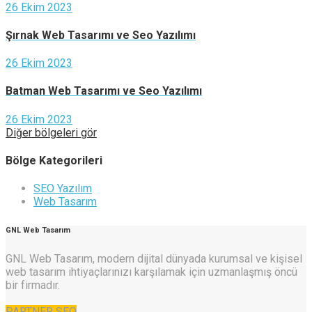
26 Ekim 2023
Şırnak ‎Web Tasarımı ve Seo Yazılımı
26 Ekim 2023
Batman ‎Web Tasarımı ve Seo Yazılımı
26 Ekim 2023
Diğer bölgeleri gör
Bölge Kategorileri
SEO Yazılım
Web Tasarım
GNL Web Tasarım
GNL Web Tasarım, modern dijital dünyada kurumsal ve kişisel
web tasarım ihtiyaçlarınızı karşılamak için uzmanlaşmış öncü
bir firmadır.
PARTNER SEO